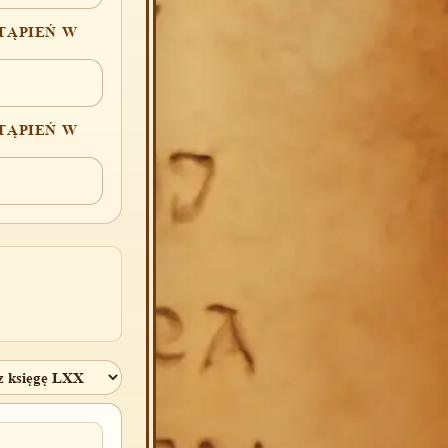
TĄPIEŃ W
TĄPIEŃ W