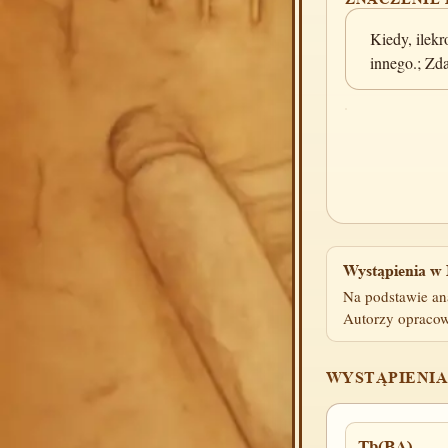
Kiedy, ilekr
innego.; Zda
Wystąpienia w 
Na podstawie an
Autorzy opracow
WYSTĄPIENIA
Tb(BA)