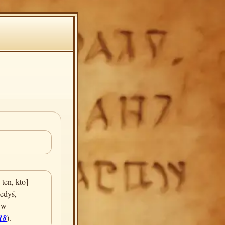
 ten, kto]
iedyś,
, w
18
).