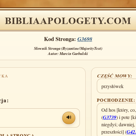
BIBLIAAPOLOGETY.COM
Kod Stronga:
G3698
Słownik Stronga (Byzantine/MajorityText)
Autor: Marcin Garbulski
CKA
CZĘŚĆ MOWY:
przysłówek
cja:
POCHODZENIE:
Od hos [który, co,
(
G3739
) i pote [k
🔊
niegdyś; dawniej
przeszłości] (
G42
 DLA STRONGA