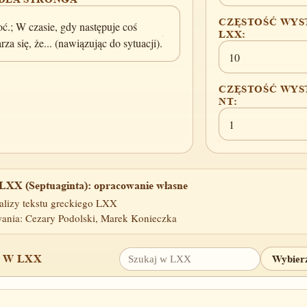
CZĘSTOŚĆ WYS
oć.; W czasie, gdy następuje coś
LXX:
rza się, że... (nawiązując do sytuacji).
10
CZĘSTOŚĆ WYS
NT:
1
LXX (Septuaginta): opracowanie własne
alizy tekstu greckiego LXX
ania: Cezary Podolski, Marek Konieczka
 W LXX