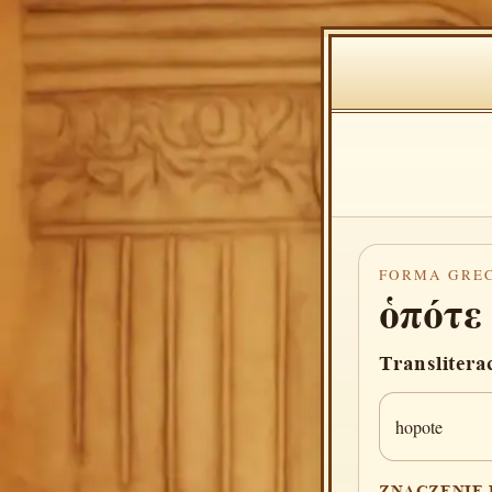
FORMA GRE
ὁπότε
Translitera
hopote
ZNACZENIE