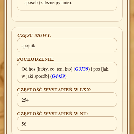
sposób (zależne pytanie).
CZĘŚĆ MOWY:
spójnik
POCHODZENIE:
Od hos [który, co, ten, kto] (
G3739
) i pos [jak,
w jaki sposób] (
G4459
).
CZĘSTOŚĆ WYSTĄPIEŃ W LXX:
254
CZĘSTOŚĆ WYSTĄPIEŃ W NT:
56