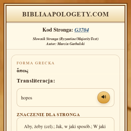
BIBLIAAPOLOGETY.COM
Kod Stronga:
G3704
Słownik Stronga (Byzantine/MajorityText)
Autor: Marcin Garbulski
FORMA GRECKA
ὅπως
Transliteracja:
hopos
🔊
ZNACZENIE DLA STRONGA
Aby, żeby (cel).; Jak, w jaki sposób.; W jaki