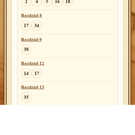
2
4
5
16
18
Rozdział 14
12
Rozdział 8
17
34
Rozdział 16
4
Rozdział 9
38
Rozdział 20
20
26
Rozdział 12
14
17
Rozdział 23
20
Rozdział 13
35
Rozdział 33
13
Rozdział 22
15
Kpl
Rozdział 23