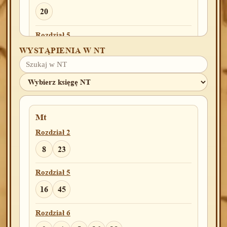
20
Rozdział 5
WYSTĄPIENIA W NT
3
Rozdział 9
16
Rozdział 10
Mt
2
7
Rozdział 2
8
23
Rozdział 11
7
Rozdział 5
16
45
Rozdział 13
9
Rozdział 6