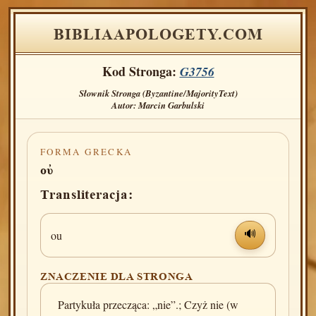
BIBLIAAPOLOGETY.COM
Kod Stronga:
G3756
Słownik Stronga (Byzantine/MajorityText)
Autor: Marcin Garbulski
FORMA GRECKA
οὐ
Transliteracja:
ou
🔊
ZNACZENIE DLA STRONGA
Partykuła przecząca: „nie”.; Czyż nie (w