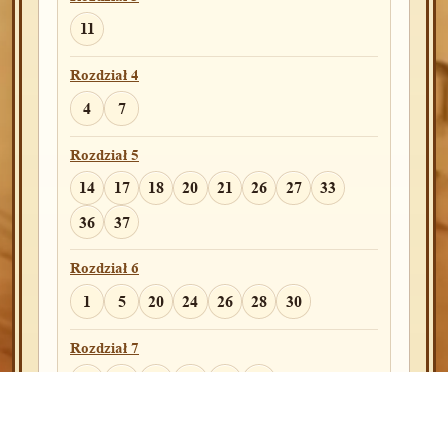
5
12
14
15
11
Rozdział 18
Rozdział 4
15
24
25
28
29
30
31
32
4
7
Rozdział 19
Rozdział 5
8
19
20
22
33
35
14
17
18
20
21
26
27
33
36
37
Rozdział 20
4
5
6
11
12
Rozdział 6
1
5
20
24
26
28
30
Rozdział 21
10
16
26
Rozdział 7
3
18
21
22
25
29
Rozdział 22
12
16
Rozdział 8