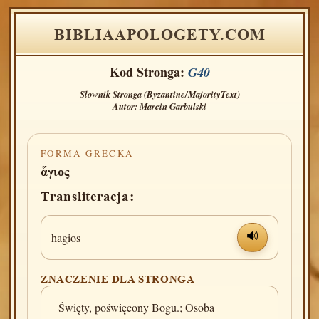
BIBLIAAPOLOGETY.COM
Kod Stronga:
G40
Słownik Stronga (Byzantine/MajorityText)
Autor: Marcin Garbulski
FORMA GRECKA
ἅγιος
Transliteracja:
hagios
🔊
ZNACZENIE DLA STRONGA
Święty, poświęcony Bogu.; Osoba