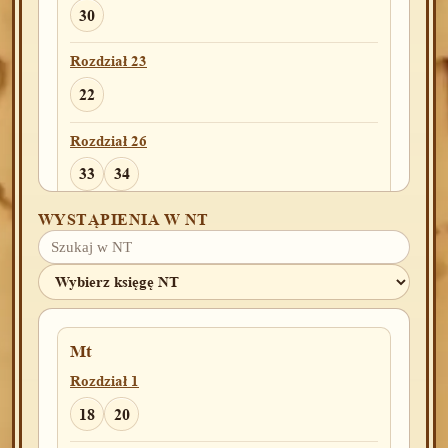
30
Rozdział 23
22
Rozdział 26
33
34
WYSTĄPIENIA W NT
Rozdział 28
2
3
4
29
30
35
38
43
Rozdział 29
29
30
31
33
37
Mt
Rozdział 30
Rozdział 1
10
13
24
25
29
31
32
35
18
20
36