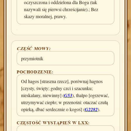
oczyszczona i oddzielona dla Boga (tak
nazywali się pierwsi chrześcijanie).; Bez
skazy moralnej, prawy.
CZĘŚĆ MOWY:
przymiotnik
POCHODZENIE:
Od hagos [straszna rzecz], porównaj hagnos
[czysty, święty; godny czci i szacunku;
nieskalany, niewinny] (
G53
), thalpo [ogrzewać,
utrzymywać ciepło; w przenośni: otaczać czułą
opieką, dbać serdecznie o kogoś] (
G2282
).
CZĘSTOŚĆ WYSTĄPIEŃ W LXX: