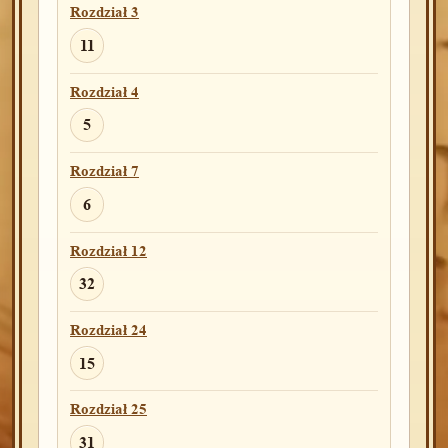
Rozdział 3
Rozdział 31
11
11
14
15
Rozdział 4
Rozdział 35
5
2
19
21
35
Rozdział 7
Rozdział 36
6
1
3
4
6
8
37
Rozdział 12
Rozdział 38
32
25
Rozdział 24
Rozdział 39
15
1
3
12
18
Rozdział 25
Rozdział 40
31