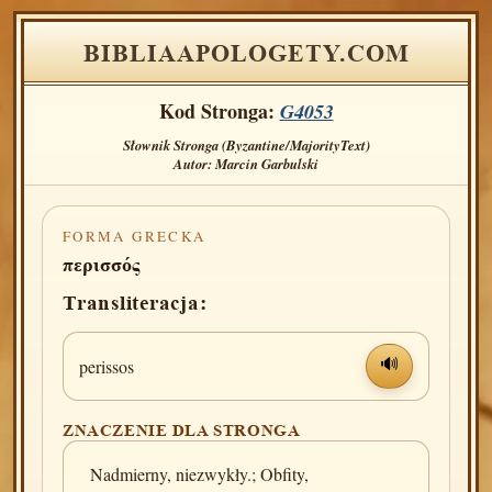
BIBLIAAPOLOGETY.COM
Kod Stronga:
G4053
Słownik Stronga (Byzantine/MajorityText)
Autor: Marcin Garbulski
FORMA GRECKA
περισσός
Transliteracja:
perissos
🔊
ZNACZENIE DLA STRONGA
Nadmierny, niezwykły.; Obfity,