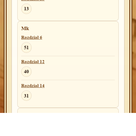
13
Koh
Rozdział 2
15
Mk
Rozdział 6
Rozdział 6
51
11
Rozdział 12
Rozdział 7
40
16
Rozdział 14
Rozdział 12
31
9
11
Łk
Syr
Rozdział 7
Rozdział 3
26