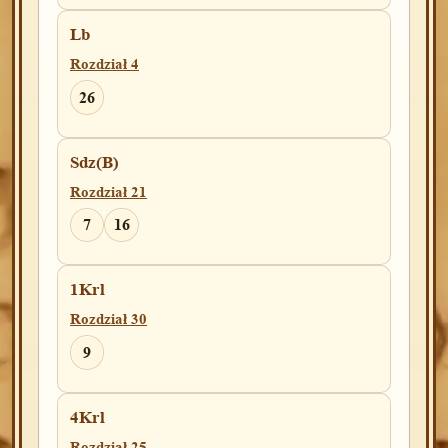
Lb
Rozdział 4
26
Sdz(B)
Rozdział 21
7
16
1Krl
Rozdział 30
9
4Krl
Rozdział 25