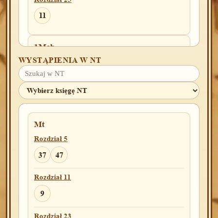
11
1Mch
WYSTĄPIENIA W NT
Rozdział 9
22
2Mch
Rozdział 12
Mt
Rozdział 5
44
37
47
Prz
Rozdział 11
Rozdział 14
9
23
Rozdział 23