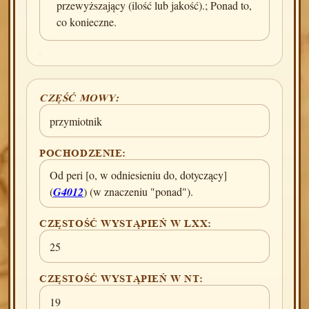
przewyższający (ilość lub jakość).; Ponad to,
co konieczne.
CZĘŚĆ MOWY:
przymiotnik
POCHODZENIE:
Od peri [o, w odniesieniu do, dotyczący]
(
G4012
) (w znaczeniu "ponad").
CZĘSTOŚĆ WYSTĄPIEŃ W LXX:
25
CZĘSTOŚĆ WYSTĄPIEŃ W NT:
19