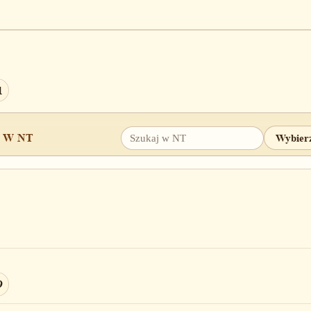
1
 W NT
8
9