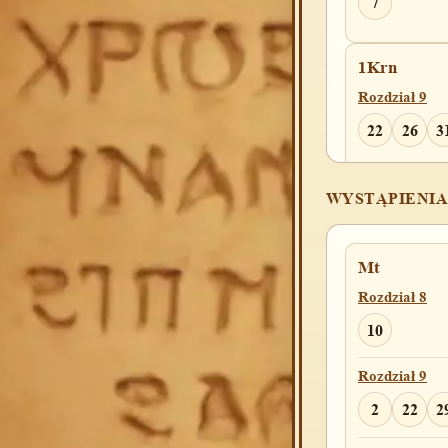
7
1Krn
Rozdział 9
22
26
3
2Krn
WYSTĄPIENIA
Rozdział 31
12
15
1
Mt
Rozdział 8
Rozdział 34
10
12
Rozdział 9
2Ezd
2
22
2
Rozdział 20