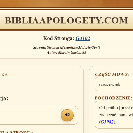
BIBLIAAPOLOGETY.COM
Kod Stronga:
G4102
Słownik Stronga (Byzantine/MajorityText)
Autor: Marcin Garbulski
CKA
CZĘŚĆ MOWY:
rzeczownik
cja:
POCHODZENIE:
Od peitho [przek
zachęcać, namawi
🔊
(
G3982
).
 DLA STRONGA