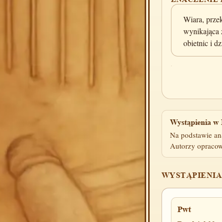
Wiara, prze
wynikająca 
obietnic i d
Wystąpienia w 
Na podstawie an
Autorzy opracow
WYSTĄPIENIA
Pwt