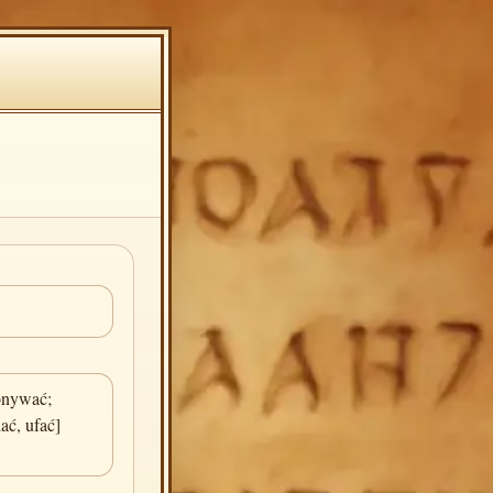
onywać;
ać, ufać]