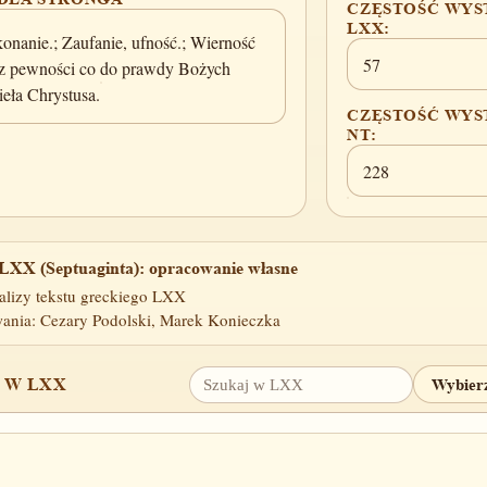
CZĘSTOŚĆ WYS
LXX:
konanie.; Zaufanie, ufność.; Wierność
57
z pewności co do prawdy Bożych
zieła Chrystusa.
CZĘSTOŚĆ WYS
NT:
228
LXX (Septuaginta): opracowanie własne
alizy tekstu greckiego LXX
ania: Cezary Podolski, Marek Konieczka
 W LXX