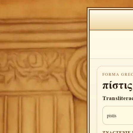
FORMA GRE
πίστις
Translitera
pistis
ZNACZENIE