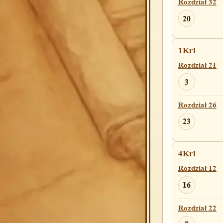
Rozdział 32
20
1Krl
Rozdział 21
3
Rozdział 26
23
4Krl
Rozdział 12
16
Rozdział 22