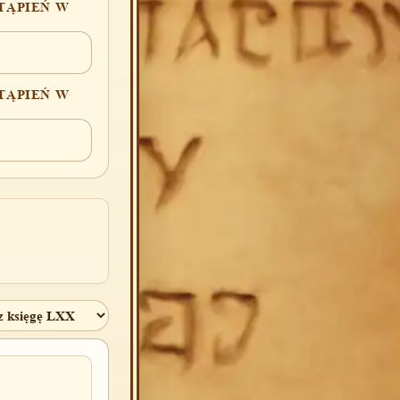
TĄPIEŃ W
TĄPIEŃ W