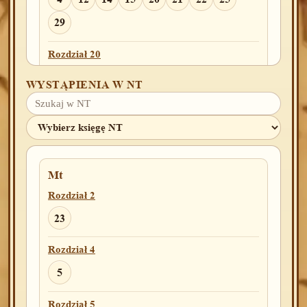
29
Rozdział 20
2
WYSTĄPIENIA W NT
Rozdział 22
17
Rozdział 23
Mt
2
10
18
Rozdział 2
Rozdział 24
23
10
11
13
43
60
Rozdział 4
Rozdział 26
5
33
Rozdział 5