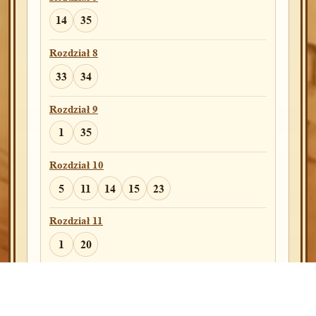
Rozdział 28
14
35
19
Rozdział 8
Rozdział 33
33
34
18
Rozdział 9
Rozdział 34
1
35
20
24
25
27
28
29
Rozdział 10
Rozdział 35
5
11
14
15
23
5
27
Rozdział 11
Rozdział 36
1
20
32
35
39
Rozdział 12
Rozdział 41
25