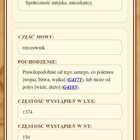
Społeczność miejska, mieszkańcy.
CZĘŚĆ MOWY:
rzeczownik
POCHODZENIE:
Prawdopodobnie od tego samego, co polemos
[wojna, bitwa, walka] (
G4171
), lub może od
polys [wiele, dużo] (
G4183
).
CZĘSTOŚĆ WYSTĄPIEŃ W LXX:
1374
CZĘSTOŚĆ WYSTĄPIEŃ W NT:
154