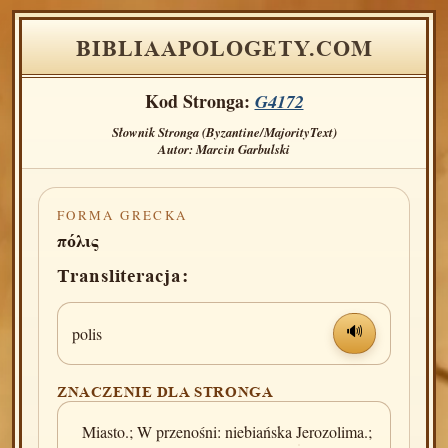
BIBLIAAPOLOGETY.COM
Kod Stronga:
G4172
Słownik Stronga (Byzantine/MajorityText)
Autor: Marcin Garbulski
FORMA GRECKA
πόλις
Transliteracja:
polis
🔊
ZNACZENIE DLA STRONGA
Miasto.; W przenośni: niebiańska Jerozolima.;