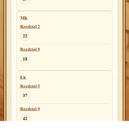
Rozdział 13
Mk
3
5
Rozdział 2
22
4Krl
Rozdział 25
Rozdział 9
4
18
2Ezd
Łk
Rozdział 19
Rozdział 5
11
37
Rozdział 9
Pi
42
Rozdział 4