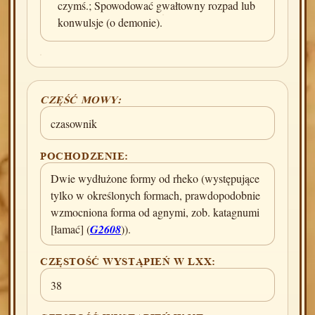
czymś.; Spowodować gwałtowny rozpad lub
konwulsje (o demonie).
CZĘŚĆ MOWY:
czasownik
POCHODZENIE:
Dwie wydłużone formy od rheko (występujące
tylko w określonych formach, prawdopodobnie
wzmocniona forma od agnymi, zob. katagnumi
[łamać] (
G2608
)).
CZĘSTOŚĆ WYSTĄPIEŃ W LXX:
38