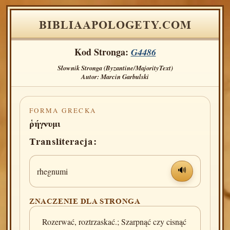
BIBLIAAPOLOGETY.COM
Kod Stronga:
G4486
Słownik Stronga (Byzantine/MajorityText)
Autor: Marcin Garbulski
FORMA GRECKA
ῥήγνυμι
Transliteracja:
rhegnumi
🔊
ZNACZENIE DLA STRONGA
Rozerwać, roztrzaskać.; Szarpnąć czy cisnąć