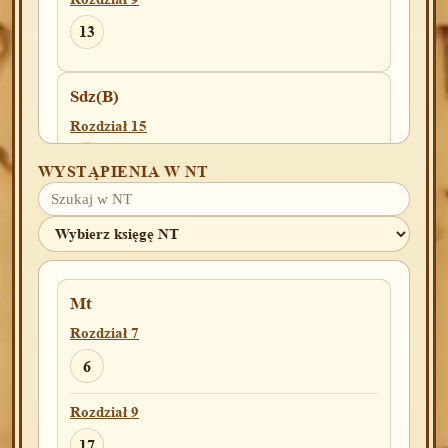
13
Sdz(B)
Rozdział 15
19
WYSTĄPIENIA W NT
3Krl
Rozdział 1
40
Mt
Rozdział 11
Rozdział 7
31
6
Rozdział 12
Rozdział 9
24o
17