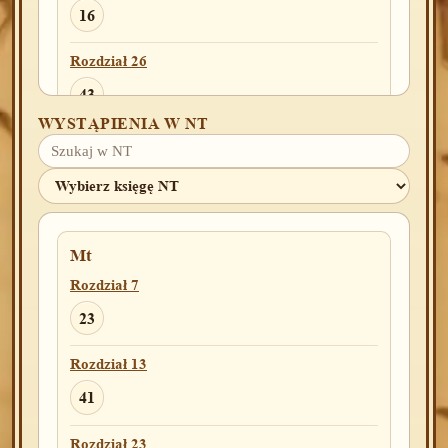
16
Rozdział 26
43
WYSTĄPIENIA W NT
Lb
Rozdział 14
18
Mt
Rozdział 7
Pwt
Rozdział 31
23
29
Rozdział 13
41
2Krl
Rozdział 14
Rozdział 23