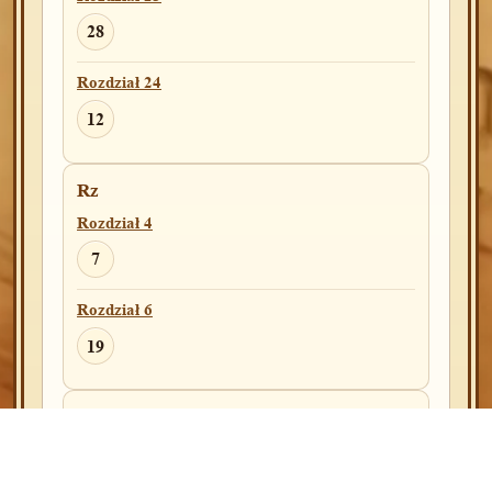
9
28
Rozdział 19
Rozdział 24
20
12
Rozdział 22
Rz
5
24
Rozdział 4
Rozdział 24
7
10
Rozdział 6
19
4Krl
Rozdział 7
2Kor
9
Rozdział 6
14