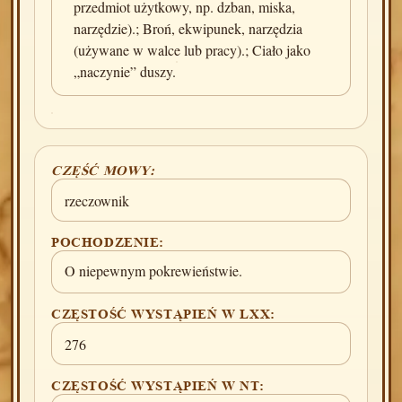
przedmiot użytkowy, np. dzban, miska,
narzędzie).; Broń, ekwipunek, narzędzia
(używane w walce lub pracy).; Ciało jako
„naczynie” duszy.
CZĘŚĆ MOWY:
rzeczownik
POCHODZENIE:
O niepewnym pokrewieństwie.
CZĘSTOŚĆ WYSTĄPIEŃ W LXX:
276
CZĘSTOŚĆ WYSTĄPIEŃ W NT: