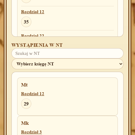
Rozdział 12
35
Rozdział 22
WYSTĄPIENIA W NT
6
Rozdział 25
9
39
Rozdział 27
Mt
3
Rozdział 12
29
Rozdział 30
27
28
Mk
Rozdział 31
Rozdział 3