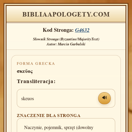
BIBLIAAPOLOGETY.COM
Kod Stronga:
G4632
Słownik Stronga (Byzantine/MajorityText)
Autor: Marcin Garbulski
FORMA GRECKA
σκεῦος
Transliteracja:
skeuos
🔊
ZNACZENIE DLA STRONGA
Naczynie, pojemnik, sprzęt (dowolny