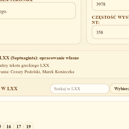
3978
ego.
CZĘSTOŚĆ WYS
NT:
358
LXX (Septuaginta): opracowanie własne
alizy tekstu greckiego LXX
ania: Cezary Podolski, Marek Konieczka
 W LXX
5
16
17
19