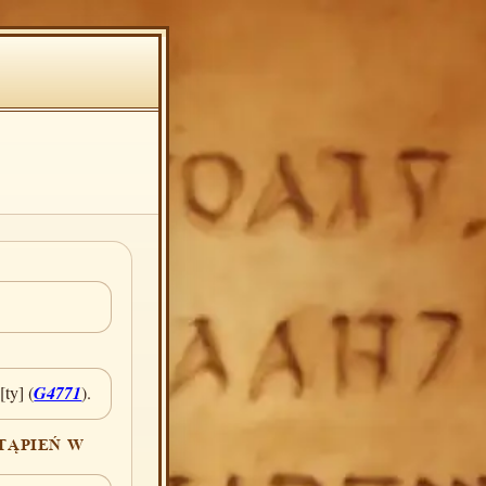
ty] (
G4771
).
TĄPIEŃ W