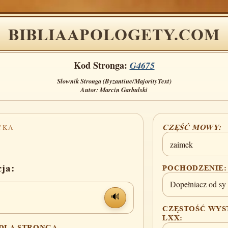
BIBLIAAPOLOGETY.COM
Kod Stronga:
G4675
Słownik Stronga (Byzantine/MajorityText)
Autor: Marcin Garbulski
CKA
CZĘŚĆ MOWY:
zaimek
cja:
POCHODZENIE:
Dopełniacz od sy [
🔊
CZĘSTOŚĆ WYS
LXX:
 DLA STRONGA