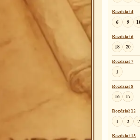
Rozdział 4
6
9
1
Rozdział 6
18
20
Rozdział 7
1
Rozdział 8
16
17
Rozdział 12
1
2
7
Rozdział 13