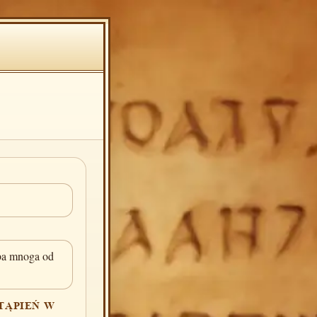
zba mnoga od
TĄPIEŃ W