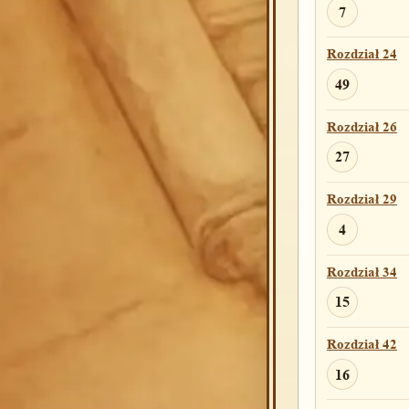
7
Rozdział 24
49
Rozdział 26
27
Rozdział 29
4
Rozdział 34
15
Rozdział 42
16