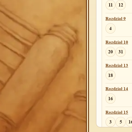
Rozdział 12
11
12
13
22
3
Rozdział 9
Rozdział 13
4
4
Rozdział 10
Rozdział 14
20
31
14
Rozdział 13
Rozdział 16
18
8
32
Rozdział 14
Rozdział 19
16
6
Rozdział 15
Rozdział 20
3
5
1
22