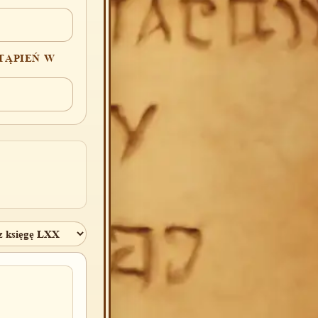
TĄPIEŃ W