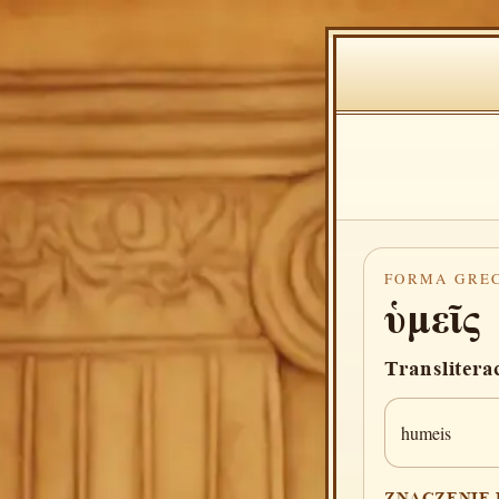
FORMA GRE
ὑμεῖς
Translitera
humeis
ZNACZENIE