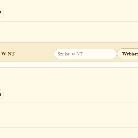
7
 W NT
8