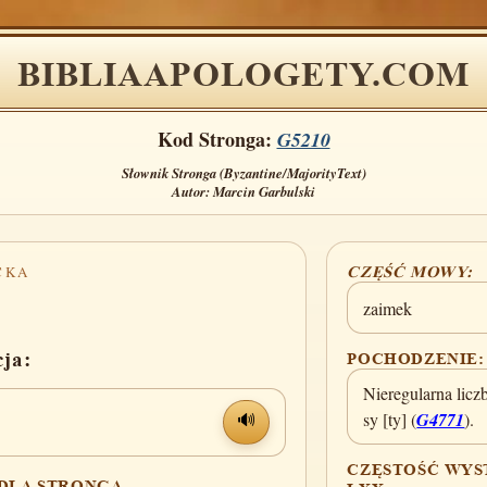
BIBLIAAPOLOGETY.COM
Kod Stronga:
G5210
Słownik Stronga (Byzantine/MajorityText)
Autor: Marcin Garbulski
CKA
CZĘŚĆ MOWY:
zaimek
cja:
POCHODZENIE:
Nieregularna lic
sy [ty] (
G4771
).
🔊
CZĘSTOŚĆ WYS
 DLA STRONGA