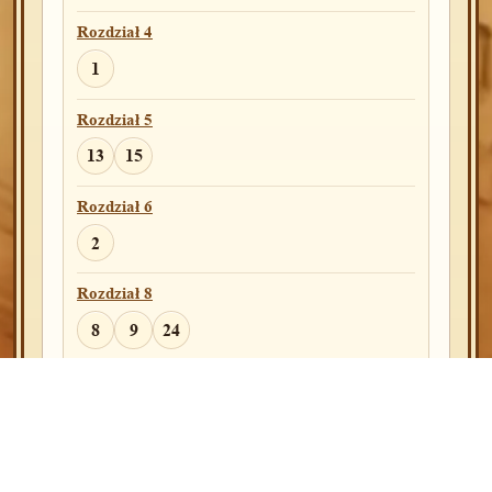
27
Rozdział 4
1
Rozdział 16
3
Rozdział 5
13
15
Rozdział 17
12
14
Rozdział 6
2
Rozdział 19
17
Rozdział 8
8
9
24
Rozdział 21
20
Rozdział 10
22
Rozdział 22
29
Rozdział 11
Źródło:
Blue Letter Bible