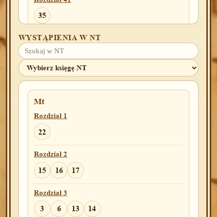
35
WYSTĄPIENIA W NT
Rozdział 45
21
27
Rozdział 47
29
Mt
Rozdział 1
Wj
22
Rozdział 3
1
Rozdział 2
15
16
17
Rozdział 5
14
Rozdział 3
3
6
13
14
Rozdział 14