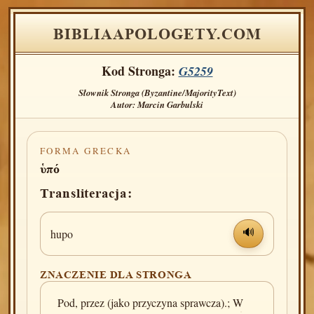
BIBLIAAPOLOGETY.COM
Kod Stronga:
G5259
Słownik Stronga (Byzantine/MajorityText)
Autor: Marcin Garbulski
FORMA GRECKA
ὑπό
Transliteracja:
hupo
🔊
ZNACZENIE DLA STRONGA
Pod, przez (jako przyczyna sprawcza).; W