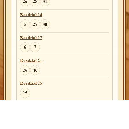
3
26
28
31
Rozdział 50
Rozdział 14
19
21
5
27
30
Rozdział 17
Wj
6
7
Rozdział 1
17
21
Rozdział 21
26
46
Rozdział 2
14
Rozdział 25
25
Rozdział 9
20
30
Rozdział 27
54
Rozdział 14
10
31
Rozdział 28