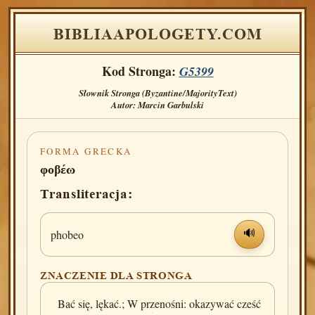
BIBLIAAPOLOGETY.COM
Kod Stronga:
G5399
Słownik Stronga (Byzantine/MajorityText)
Autor: Marcin Garbulski
FORMA GRECKA
φοβέω
Transliteracja:
phobeo
🔊
ZNACZENIE DLA STRONGA
Bać się, lękać.; W przenośni: okazywać cześć