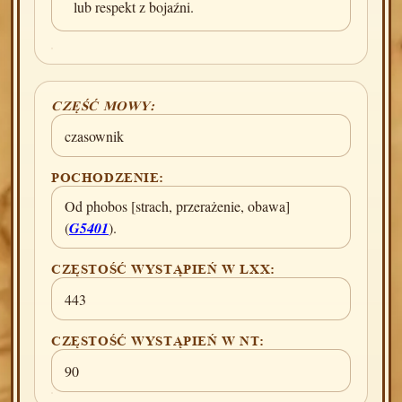
lub respekt z bojaźni.
CZĘŚĆ MOWY:
czasownik
POCHODZENIE:
Od phobos [strach, przerażenie, obawa]
(
G5401
).
CZĘSTOŚĆ WYSTĄPIEŃ W LXX:
443
CZĘSTOŚĆ WYSTĄPIEŃ W NT:
90