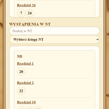
Rozdział 26
7
24
WYSTĄPIENIA W NT
Rozdział 28
13
17
Rozdział 32
8
12
Mt
Rozdział 42
Rozdział 1
18
35
20
Rozdział 43
Rozdział 2
23
22
Rozdział 46
Rozdział 10