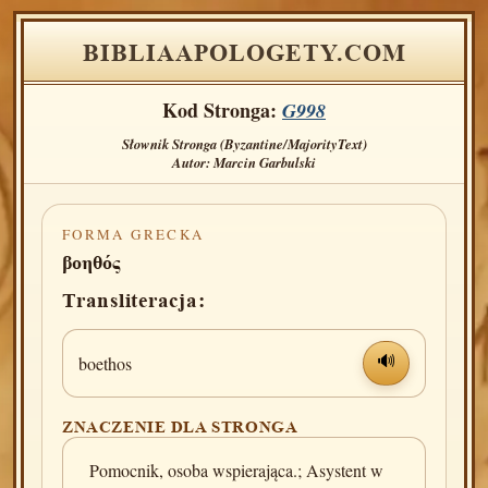
BIBLIAAPOLOGETY.COM
Kod Stronga:
G998
Słownik Stronga (Byzantine/MajorityText)
Autor: Marcin Garbulski
FORMA GRECKA
βοηθός
Transliteracja:
boethos
🔊
ZNACZENIE DLA STRONGA
Pomocnik, osoba wspierająca.; Asystent w