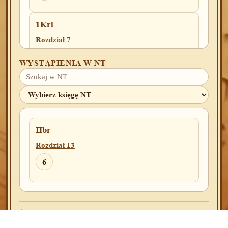
1Krl
Rozdział 7
12
WYSTĄPIENIA W NT
2Krl
Rozdział 22
42
Hbr
Rozdział 13
1Krn
6
Rozdział 12
19
Źródło:
Blue Letter Bible
2Ezd