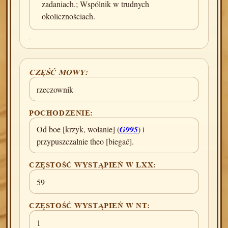
zadaniach.; Wspólnik w trudnych
okolicznościach.
CZĘŚĆ MOWY:
rzeczownik
POCHODZENIE:
Od boe [krzyk, wołanie] (
G995
) i
przypuszczalnie theo [biegać].
CZĘSTOŚĆ WYSTĄPIEŃ W LXX:
59
CZĘSTOŚĆ WYSTĄPIEŃ W NT:
1