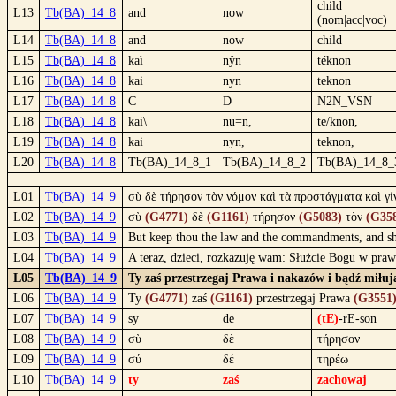
child
L13
Tb(BA)_14_8
and
now
(nom|acc|voc)
L14
Tb(BA)_14_8
and
now
child
L15
Tb(BA)_14_8
kaì
nŷn
téknon
L16
Tb(BA)_14_8
kai
nyn
teknon
L17
Tb(BA)_14_8
C
D
N2N_VSN
L18
Tb(BA)_14_8
kai\
nu=n,
te/knon,
L19
Tb(BA)_14_8
kai
nyn,
teknon,
L20
Tb(BA)_14_8
Tb(BA)_14_8_1
Tb(BA)_14_8_2
Tb(BA)_14_8_
L01
Tb(BA)_14_9
σὺ δὲ τήρησον τὸν νόμον καὶ τὰ προστάγματα καὶ γίν
L02
Tb(BA)_14_9
σὺ
(G4771)
δὲ
(G1161)
τήρησον
(G5083)
τὸν
(G35
L03
Tb(BA)_14_9
But keep thou the law and the commandments, and shew
L04
Tb(BA)_14_9
A teraz, dzieci, rozkazuję wam: Służcie Bogu w praw
L05
Tb(BA)_14_9
Ty zaś przestrzegaj Prawa i nakazów i bądź miłują
L06
Tb(BA)_14_9
Ty
(G4771)
zaś
(G1161)
przestrzegaj Prawa
(G3551
L07
Tb(BA)_14_9
sy
de
(tE)
-rE-son
L08
Tb(BA)_14_9
σὺ
δὲ
τήρησον
L09
Tb(BA)_14_9
σύ
δέ
τηρέω
L10
Tb(BA)_14_9
ty
zaś
zachowaj