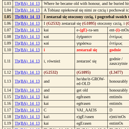
L03
Tb(BA)_14_13
Where he became old with honour, and he buried his 
L04
Tb(BA)_14_13
A Tobiasz opiekował się nimi ze czcią i pochował 
L05
Tb(BA)_14_13
I zestarzał się otoczony czcią, i pogrzebał swoic
L06
Tb(BA)_14_13
I
(G2532)
zestarzał się
(G1095)
otoczony czcią, i
(
L07
Tb(BA)_14_13
kai
e-
(gE)
-ra-sen
ent-
(i)
-mOs
L08
Tb(BA)_14_13
καὶ
ἐγήρασεν
ἐντίμως
L09
Tb(BA)_14_13
καί
γηράσκω
ἐντίμως
L10
Tb(BA)_14_13
i
zestarzał się
godnie
godnie /
L11
Tb(BA)_14_13
i, również
zestarzeć się
zaszczytnie
L12
Tb(BA)_14_13
(G2532)
(G1095)
(L3477)
he/she/it-GROW-
L13
Tb(BA)_14_13
and
honourably
ed-OLD
L14
Tb(BA)_14_13
and
get old
honourably
L15
Tb(BA)_14_13
kaì
egḗrasen
entímōs
L16
Tb(BA)_14_13
kai
egērasen
entimōs
L17
Tb(BA)_14_13
C
VAI_AAI3S
D
L18
Tb(BA)_14_13
kai\
e)gE/rasen
e)nti/mOs
L19
Tb(BA)_14_13
kai
egErasen
entimOs