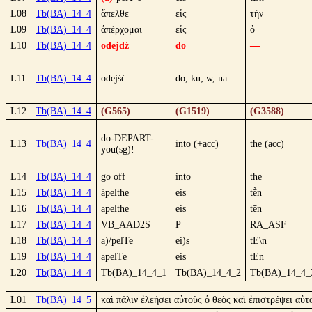
L08
Tb(BA)_14_4
ἄπελθε
εἰς
τὴν
L09
Tb(BA)_14_4
ἀπέρχομαι
εἰς
ὁ
L10
Tb(BA)_14_4
odejdź
do
—
L11
Tb(BA)_14_4
odejść
do, ku; w, na
—
L12
Tb(BA)_14_4
(G565)
(G1519)
(G3588)
do-DEPART-
L13
Tb(BA)_14_4
into (+acc)
the (acc)
you(sg)!
L14
Tb(BA)_14_4
go off
into
the
L15
Tb(BA)_14_4
ápelthe
eis
tḕn
L16
Tb(BA)_14_4
apelthe
eis
tēn
L17
Tb(BA)_14_4
VB_AAD2S
P
RA_ASF
L18
Tb(BA)_14_4
a)/pelTe
ei)s
tE\n
L19
Tb(BA)_14_4
apelTe
eis
tEn
L20
Tb(BA)_14_4
Tb(BA)_14_4_1
Tb(BA)_14_4_2
Tb(BA)_14_4_
L01
Tb(BA)_14_5
καὶ πάλιν ἐλεήσει αὐτοὺς ὁ θεὸς καὶ ἐπιστρέψει αὐ