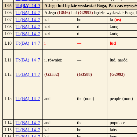
L05
Tb(BA)_14_7
A Jego lud będzie wysławiał Boga, Pan zaś wywyżs
L06
Tb(BA)_14_7
A Jego
(G846)
lud
(G2992)
będzie wysławiał Boga,
L07
Tb(BA)_14_7
kai
ho
la-
(os)
L08
Tb(BA)_14_7
καὶ
ὁ
λαὸς
L09
Tb(BA)_14_7
καί
ὁ
λαός
L10
Tb(BA)_14_7
i
—
lud
L11
Tb(BA)_14_7
i, również
—
lud, naród
L12
Tb(BA)_14_7
(G2532)
(G3588)
(G2992)
L13
Tb(BA)_14_7
and
the (nom)
people (nom)
L14
Tb(BA)_14_7
and
the
populace
L15
Tb(BA)_14_7
kaì
ho
laòs
L16
Tb(BA)_14_7
kai
ho
laos