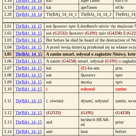
L18
Tb(BA)_14_14
kai\
a)pe/Tanen
e)tO=n
L19
Tb(BA)_14_14
kai
apeTanen
etOn
L20
Tb(BA)_14_14
Tb(BA)_14_14_1
Tb(BA)_14_14_2
Tb(BA)_14
L01
Tb(BA)_14_15
καὶ ἤκουσεν πρὶν ἢ ἀποθανεῖν αὐτὸν τὴν ἀπώλειαν
L02
Tb(BA)_14_15
καὶ
(G2532)
ἤκουσεν
(G191)
πρὶν
(G4250)
ἢ
(G22
L03
Tb(BA)_14_15
But before he died he heard of the destruction of 
L04
Tb(BA)_14_15
A przed swoją śmiercią przekonał się na własne ocz
L05
Tb(BA)_14_15
A zanim umarł, usłyszał o zagładzie Niniwy, kt
L06
Tb(BA)_14_15
A zanim
(G4250)
umarł, usłyszał
(G191)
o zagładz
L07
Tb(BA)_14_15
kai
(E)
-ku-sen
prin
L08
Tb(BA)_14_15
καὶ
ἤκουσεν
πρὶν
L09
Tb(BA)_14_15
καί
ἀκούω
πρίν
L10
Tb(BA)_14_15
i
usłyszał
zanim
L11
Tb(BA)_14_15
i, również
słyszeć, usłyszeć
zanim; wcze
L12
Tb(BA)_14_15
(G2532)
(G191)
(G4250)
he/she/it-HEAR-
L13
Tb(BA)_14_15
and
prior
ed
L14
Tb(BA)_14_15
and
hear
before