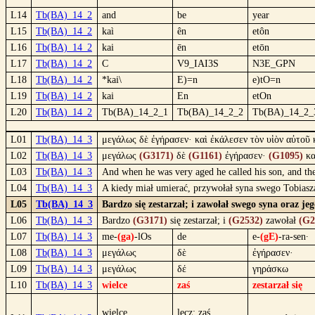
L14
Tb(BA)_14_2
and
be
year
L15
Tb(BA)_14_2
kaì
ên
etôn
L16
Tb(BA)_14_2
kai
ēn
etōn
L17
Tb(BA)_14_2
C
V9_IAI3S
N3E_GPN
L18
Tb(BA)_14_2
*kai\
E)=n
e)tO=n
L19
Tb(BA)_14_2
kai
En
etOn
L20
Tb(BA)_14_2
Tb(BA)_14_2_1
Tb(BA)_14_2_2
Tb(BA)_14_2_
L01
Tb(BA)_14_3
μεγάλως δὲ ἐγήρασεν· καὶ ἐκάλεσεν τὸν υἱὸν αὐτοῦ κ
L02
Tb(BA)_14_3
μεγάλως
(G3171)
δὲ
(G1161)
ἐγήρασεν·
(G1095)
κ
L03
Tb(BA)_14_3
And when he was very aged he called his son, and the 
L04
Tb(BA)_14_3
A kiedy miał umierać, przywołał syna swego Tobias
L05
Tb(BA)_14_3
Bardzo się zestarzał; i zawołał swego syna oraz je
L06
Tb(BA)_14_3
Bardzo
(G3171)
się zestarzał; i
(G2532)
zawołał
(G2
L07
Tb(BA)_14_3
me-
(ga)
-lOs
de
e-
(gE)
-ra-sen·
L08
Tb(BA)_14_3
μεγάλως
δὲ
ἐγήρασεν·
L09
Tb(BA)_14_3
μεγάλως
δέ
γηράσκω
L10
Tb(BA)_14_3
wielce
zaś
zestarzał się
wielce,
lecz; zaś,