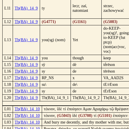
lecz; zaś,
strzec,
L11
Tb(BA)_14_9
ty
natomiast
zachowywać
L12
Tb(BA)_14_9
(G4771)
(G1161)
(G5083)
do-KEEP-
you(sg)!, going
to-KEEP (fut
L13
Tb(BA)_14_9
you(sg) (nom)
Yet
ptcp)
(nom|acc|voc,
voc)
L14
Tb(BA)_14_9
you
though
keep
L15
Tb(BA)_14_9
sỳ
dè
tḗrēson
L16
Tb(BA)_14_9
sy
de
tērēson
L17
Tb(BA)_14_9
RP_NS
x
VA_AAD2S
L18
Tb(BA)_14_9
su\
de\
tE/rEson
L19
Tb(BA)_14_9
sy
de
tErEson
L20
Tb(BA)_14_9
Tb(BA)_14_9_1
Tb(BA)_14_9_2
Tb(BA)_14_9_
L01
Tb(BA)_14_10
τέκνον, ἰδὲ τί ἐποίησεν Αμαν Αχιαχάρῳ τῷ θρέψαντ
L02
Tb(BA)_14_10
τέκνον,
(G5043)
ἰδὲ
(G3708)
τί
(G5101)
ἐποίησεν
L03
Tb(BA)_14_10
And bury me decently, and thy mother with me; but 
L04
Tb(BA)_14_10
Popatrz, dziecko, co uczynił Nadab swemu żywiciel