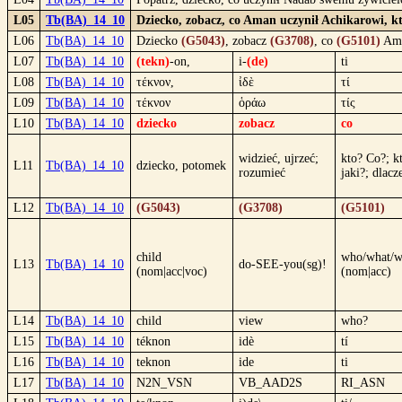
L05
Tb(BA)_14_10
Dziecko, zobacz, co Aman uczynił Achikarowi, kt
L06
Tb(BA)_14_10
Dziecko
(G5043)
, zobacz
(G3708)
, co
(G5101)
Am
L07
Tb(BA)_14_10
(tekn)
-on,
i-
(de)
ti
L08
Tb(BA)_14_10
τέκνον,
ἰδὲ
τί
L09
Tb(BA)_14_10
τέκνον
ὁράω
τίς
L10
Tb(BA)_14_10
dziecko
zobacz
co
widzieć, ujrzeć;
kto? Co?; k
L11
Tb(BA)_14_10
dziecko, potomek
rozumieć
jaki?; dlacz
L12
Tb(BA)_14_10
(G5043)
(G3708)
(G5101)
child
who/what/
L13
Tb(BA)_14_10
do-SEE-you(sg)!
(nom|acc|voc)
(nom|acc)
L14
Tb(BA)_14_10
child
view
who?
L15
Tb(BA)_14_10
téknon
idè
tí
L16
Tb(BA)_14_10
teknon
ide
ti
L17
Tb(BA)_14_10
N2N_VSN
VB_AAD2S
RI_ASN