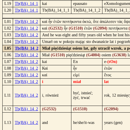
L19
Tb(BA)_14_1
kai
epausato
eXomologumen
L20
Tb(BA)_14_1
Tb(BA)_14_1_1
Tb(BA)_14_1_2
Tb(BA)_14_1_
L01
Tb(BA)_14_2
καὶ ἦν ἐτῶν πεντήκοντα ὀκτώ, ὅτε ἀπώλεσεν τὰς ὄψε
L02
Tb(BA)_14_2
καὶ
(G2532)
ἦν
(G1510)
ἐτῶν
(G2094)
πεντήκοντα
L03
Tb(BA)_14_2
And he was eight and fifty years old when he lost his
L04
Tb(BA)_14_2
Umarł on w pokoju mając sto dwanaście lat i pogrzeb
L05
Tb(BA)_14_2
Miał pięćdziesiąt osiem lat, gdy utracił wzrok, a 
L06
Tb(BA)_14_2
Miał
(G1510)
pięćdziesiąt
(G4004)
osiem
(G3638)
l
L07
Tb(BA)_14_2
kai
En
e-
(tOn)
L08
Tb(BA)_14_2
Καὶ
ἦν
ἐτῶν
L09
Tb(BA)_14_2
καί
εἰμί
ἔτος
L10
Tb(BA)_14_2
i
miał
lat
być, istnieć;
L11
Tb(BA)_14_2
i, również
rok, 12 miesięc
żyć, trwać
L12
Tb(BA)_14_2
(G2532)
(G1510)
(G2094)
L13
Tb(BA)_14_2
and
he/she/it-was
years (gen)