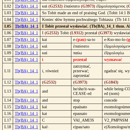
L02
Tb(BA)_14_1
καὶ
(G2532)
ἐπαύσατο
(G3973)
ἐξομολογούμενος
(
L03
Tb(BA)_14_1
So Tobit made an end of praising God. (Tobit 14:1 B
L04
Tb(BA)_14_1
Koniec słów hymnu pochwalnego Tobiasza. (Tb 14:
L05
Tb(BA)_14_1
I Tobit przestał wysławiać. (Tb(BA)_14_1 tłum. A
L06
Tb(BA)_14_1
I
(G2532)
Tobit
(L9312)
przestał
(G3973)
wysławiać
L07
Tb(BA)_14_1
kai
e-
(pau)
-sa-to
e-Kso-mo-lo-
(
L08
Tb(BA)_14_1
καὶ
ἐπαύσατο
ἐξομολογούμεν
L09
Tb(BA)_14_1
καί
παύω
ἐξομολογέω
L10
Tb(BA)_14_1
i
przestał
wyznawać
zatrzymać,
L11
Tb(BA)_14_1
i, również
przerwać;
zgadzać się, w
zaprzestać
L12
Tb(BA)_14_1
(G2532)
(G3973)
(G1843)
he/she/it-was-
while being-
L13
Tb(BA)_14_1
and
CEASE-ed
ed (nom)
L14
Tb(BA)_14_1
and
stop
concede
L15
Tb(BA)_14_1
kaì
epaúsato
exomologoúme
L16
Tb(BA)_14_1
kai
epausato
exomologoume
L17
Tb(BA)_14_1
C
VAI_AMI3S
V2_PMPNSM
L18
Tb(BA)_14_1
kai\
e)pau/sato
e)Xomologou/