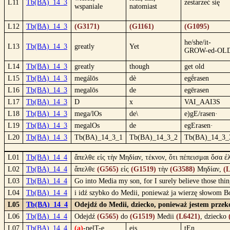
L11
Tb(BA)_14_3
zestarzeć się
wspaniale
natomiast
L12
Tb(BA)_14_3
(G3171)
(G1161)
(G1095)
he/she/it-
L13
Tb(BA)_14_3
greatly
Yet
GROW-ed-OL
L14
Tb(BA)_14_3
greatly
though
get old
L15
Tb(BA)_14_3
megálōs
dè
egḗrasen
L16
Tb(BA)_14_3
megalōs
de
egērasen
L17
Tb(BA)_14_3
D
x
VAI_AAI3S
L18
Tb(BA)_14_3
mega/lOs
de\
e)gE/rasen·
L19
Tb(BA)_14_3
megalOs
de
egErasen·
L20
Tb(BA)_14_3
Tb(BA)_14_3_1
Tb(BA)_14_3_2
Tb(BA)_14_3_
L01
Tb(BA)_14_4
ἄπελθε εἰς τὴν Μηδίαν, τέκνον, ὅτι πέπεισμαι ὅσα 
L02
Tb(BA)_14_4
ἄπελθε
(G565)
εἰς
(G1519)
τὴν
(G3588)
Μηδίαν,
(
L03
Tb(BA)_14_4
Go into Media my son, for I surely believe those thing
L04
Tb(BA)_14_4
i idź szybko do Medii, ponieważ ja wierzę słowom Bog
L05
Tb(BA)_14_4
Odejdź do Medii, dziecko, ponieważ jestem przeko
L06
Tb(BA)_14_4
Odejdź
(G565)
do
(G1519)
Medii
(L6421)
, dziecko
L07
Tb(BA)_14_4
(a)
-pelT-e
eis
tEn