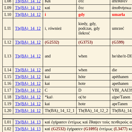
L08
Tb(BA)_14_12
Καὶ
ὅτε
ἀπέθανεν
L09
Tb(BA)_14_12
καί
ὅτε
ἀποθνήσκω
L10
Tb(BA)_14_12
i
gdy
umarła
kiedy, gdy,
L11
Tb(BA)_14_12
i, również
podczas, gdy
umrzeć
ilekroć
L12
Tb(BA)_14_12
(G2532)
(G3753)
(G599)
L13
Tb(BA)_14_12
and
when
he/she/it-D
L14
Tb(BA)_14_12
and
when
die
L15
Tb(BA)_14_12
kaì
hóte
apéthanen
L16
Tb(BA)_14_12
kai
hote
apethanen
L17
Tb(BA)_14_12
C
D
VBI_AAI3
L18
Tb(BA)_14_12
*kai\
o(/te
a)pe/Tanen
L19
Tb(BA)_14_12
kai
hote
apeTanen
L20
Tb(BA)_14_12
Tb(BA)_14_12_1
Tb(BA)_14_12_2
Tb(BA)_14
L01
Tb(BA)_14_13
καὶ ἐγήρασεν ἐντίμως καὶ ἔθαψεν τοὺς πενθεροὺς 
L02
Tb(BA)_14_13
καὶ
(G2532)
ἐγήρασεν
(G1095)
ἐντίμως
(L3477)
κ