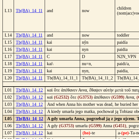
children
L13
Tb(BA)_14_11
and
now
(nom|acc|vo
L14
Tb(BA)_14_11
and
now
toddler
L15
Tb(BA)_14_11
kaì
nŷn
paidía
L16
Tb(BA)_14_11
kai
nyn
paidia
L17
Tb(BA)_14_11
C
D
N2N_VPN
L18
Tb(BA)_14_11
kai\
nu=n,
paidi/a,
L19
Tb(BA)_14_11
kai
nyn,
paidia,
L20
Tb(BA)_14_11
Tb(BA)_14_11_1
Tb(BA)_14_11_2
Tb(BA)_14
L01
Tb(BA)_14_12
καὶ ὅτε ἀπέθανεν Αννα, ἔθαψεν αὐτὴν μετὰ τοῦ πατ
L02
Tb(BA)_14_12
καὶ
(G2532)
ὅτε
(G3753)
ἀπέθανεν
(G599)
Αννα,
(
L03
Tb(BA)_14_12
And when Anna his mother was dead, he buried her wi
L04
Tb(BA)_14_12
A kiedy umarła jego matka, pochował ją Tobiasz ob
L05
Tb(BA)_14_12
A gdy umarła Anna, pogrzebał ją z jego ojcem. T
L06
Tb(BA)_14_12
A gdy
(G3753)
umarła
(G599)
Anna
(G451)
, pogr
L07
Tb(BA)_14_12
kai
(ho)
-te
a-
(pe)
-Ta-n