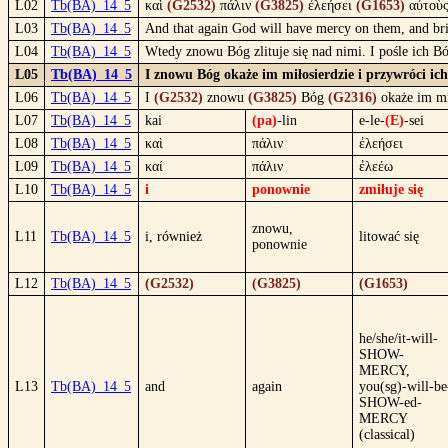
L02
Tb(BA)_14_5
καὶ
(G2532)
πάλιν
(G3825)
ἐλεήσει
(G1653)
αὐτοὺ
L03
Tb(BA)_14_5
And that again God will have mercy on them, and bring 
L04
Tb(BA)_14_5
Wtedy znowu Bóg zlituje się nad nimi. I pośle ich B
L05
Tb(BA)_14_5
I znowu Bóg okaże im miłosierdzie i przywróci ic
L06
Tb(BA)_14_5
I
(G2532)
znowu
(G3825)
Bóg
(G2316)
okaże im mi
L07
Tb(BA)_14_5
kai
(pa)
-lin
e-le-
(E)
-sei
L08
Tb(BA)_14_5
καὶ
πάλιν
ἐλεήσει
L09
Tb(BA)_14_5
καί
πάλιν
ἐλεέω
L10
Tb(BA)_14_5
i
ponownie
zmiłuje się
znowu,
L11
Tb(BA)_14_5
i, również
litować się
ponownie
L12
Tb(BA)_14_5
(G2532)
(G3825)
(G1653)
he/she/it-will-
SHOW-
MERCY,
L13
Tb(BA)_14_5
and
again
you(sg)-will-be
SHOW-ed-
MERCY
(classical)