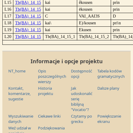
L15
Tb(BA)_14_15
kaì
ḗkousen
prìn
L16
Tb(BA)_14_15
kai
ēkousen
prin
L17
Tb(BA)_14_15
C
VAI_AAI3S
D
L18
Tb(BA)_14_15
kai\
E)/kousen
pri\n
L19
Tb(BA)_14_15
kai
Ekusen
prin
L20
Tb(BA)_14_15
Tb(BA)_14_15_1
Tb(BA)_14_15_2
Tb(BA)_14
Informacje i opcje projektu
NT_home
Opis
Dostępność
Tabela kodów
poszczególnych
opcji
gramatycznych
wierszy
Kontakt,
Historia
Jak
Dalsze plany
komentarze,
projektu
udoskonalić
sugestie
serię
biblijną
"Vocatio"?
Wyszukiwanie
Ciekawe linki
Czytamy po
Powiększanie
danych
grecku
ekranu
Weź udział w
Podziękowania