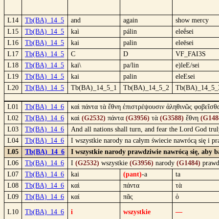
L14
Tb(BA)_14_5
and
again
show mercy
L15
Tb(BA)_14_5
kaì
pálin
eleḗsei
L16
Tb(BA)_14_5
kai
palin
eleēsei
L17
Tb(BA)_14_5
C
D
VF_FAI3S
L18
Tb(BA)_14_5
kai\
pa/lin
e)leE/sei
L19
Tb(BA)_14_5
kai
palin
eleEsei
L20
Tb(BA)_14_5
Tb(BA)_14_5_1
Tb(BA)_14_5_2
Tb(BA)_14_5_
L01
Tb(BA)_14_6
καὶ πάντα τὰ ἔθνη ἐπιστρέψουσιν ἀληθινῶς φοβεῖσθα
L02
Tb(BA)_14_6
καὶ
(G2532)
πάντα
(G3956)
τὰ
(G3588)
ἔθνη
(G148
L03
Tb(BA)_14_6
And all nations shall turn, and fear the Lord God trul
L04
Tb(BA)_14_6
I wszystkie narody na całym świecie nawrócą się i p
L05
Tb(BA)_14_6
I wszystkie narody prawdziwie nawrócą się, aby b
L06
Tb(BA)_14_6
I
(G2532)
wszystkie
(G3956)
narody
(G1484)
prawd
L07
Tb(BA)_14_6
kai
(pant)
-a
ta
L08
Tb(BA)_14_6
καὶ
πάντα
τὰ
L09
Tb(BA)_14_6
καί
πᾶς
ὁ
L10
Tb(BA)_14_6
i
wszystkie
—