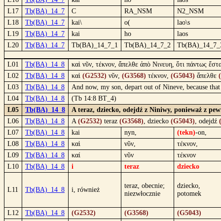
L17
Tb(BA)_14_7
C
RA_NSM
N2_NSM
L18
Tb(BA)_14_7
kai\
o(
lao\s
L19
Tb(BA)_14_7
kai
ho
laos
L20
Tb(BA)_14_7
Tb(BA)_14_7_1
Tb(BA)_14_7_2
Tb(BA)_14_7_
L01
Tb(BA)_14_8
καὶ νῦν, τέκνον, ἄπελθε ἀπὸ Νινευη, ὅτι πάντως ἔστ
L02
Tb(BA)_14_8
καὶ
(G2532)
νῦν,
(G3568)
τέκνον,
(G5043)
ἄπελθε
L03
Tb(BA)_14_8
And now, my son, depart out of Nineve, because that 
L04
Tb(BA)_14_8
(Tb 14:8 BT_4)
L05
Tb(BA)_14_8
A teraz, dziecko, odejdź z Niniwy, ponieważ z pew
L06
Tb(BA)_14_8
A
(G2532)
teraz
(G3568)
, dziecko
(G5043)
, odejdź
L07
Tb(BA)_14_8
kai
nyn,
(tekn)
-on,
L08
Tb(BA)_14_8
καὶ
νῦν,
τέκνον,
L09
Tb(BA)_14_8
καί
νῦν
τέκνον
L10
Tb(BA)_14_8
i
teraz
dziecko
teraz, obecnie;
dziecko,
L11
Tb(BA)_14_8
i, również
niezwłocznie
potomek
L12
Tb(BA)_14_8
(G2532)
(G3568)
(G5043)