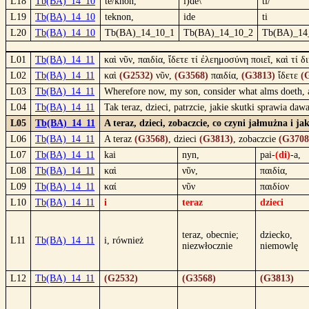
L18
Tb(BA)_14_10
te/knon,
i)de\
ti/
L19
Tb(BA)_14_10
teknon,
ide
ti
L20
Tb(BA)_14_10
Tb(BA)_14_10_1
Tb(BA)_14_10_2
Tb(BA)_14
L01
Tb(BA)_14_11
καὶ νῦν, παιδία, ἴδετε τί ἐλεημοσύνη ποιεῖ, καὶ τί
L02
Tb(BA)_14_11
καὶ
(G2532)
νῦν,
(G3568)
παιδία,
(G3813)
ἴδετε
(
L03
Tb(BA)_14_11
Wherefore now, my son, consider what alms doeth, an
L04
Tb(BA)_14_11
Tak teraz, dzieci, patrzcie, jakie skutki sprawia d
L05
Tb(BA)_14_11
A teraz, dzieci, zobaczcie, co czyni jałmużna i j
L06
Tb(BA)_14_11
A teraz
(G3568)
, dzieci
(G3813)
, zobaczcie
(G3708
L07
Tb(BA)_14_11
kai
nyn,
pai-
(di)
-a,
L08
Tb(BA)_14_11
καὶ
νῦν,
παιδία,
L09
Tb(BA)_14_11
καί
νῦν
παιδίον
L10
Tb(BA)_14_11
i
teraz
dzieci
teraz, obecnie;
dziecko,
L11
Tb(BA)_14_11
i, również
niezwłocznie
niemowlę
L12
Tb(BA)_14_11
(G2532)
(G3568)
(G3813)