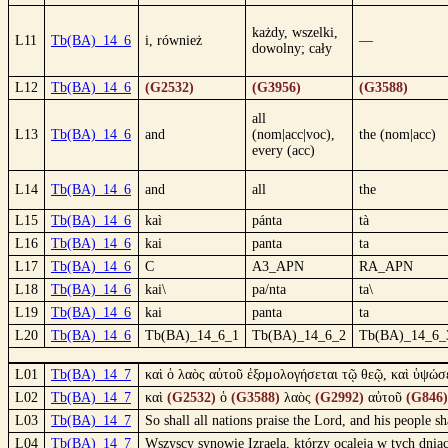
każdy, wszelki,
L11
Tb(BA)_14_6
i, również
—
dowolny; cały
L12
Tb(BA)_14_6
(G2532)
(G3956)
(G3588)
all
L13
Tb(BA)_14_6
and
(nom|acc|voc),
the (nom|acc)
every (acc)
L14
Tb(BA)_14_6
and
all
the
L15
Tb(BA)_14_6
kaì
pánta
tà
L16
Tb(BA)_14_6
kai
panta
ta
L17
Tb(BA)_14_6
C
A3_APN
RA_APN
L18
Tb(BA)_14_6
kai\
pa/nta
ta\
L19
Tb(BA)_14_6
kai
panta
ta
L20
Tb(BA)_14_6
Tb(BA)_14_6_1
Tb(BA)_14_6_2
Tb(BA)_14_6_
L01
Tb(BA)_14_7
καὶ ὁ λαὸς αὐτοῦ ἐξομολογήσεται τῷ θεῷ, καὶ ὑψώσει
L02
Tb(BA)_14_7
καὶ
(G2532)
ὁ
(G3588)
λαὸς
(G2992)
αὐτοῦ
(G846)
L03
Tb(BA)_14_7
So shall all nations praise the Lord, and his people s
L04
Tb(BA)_14_7
Wszyscy synowie Izraela, którzy ocaleją w tych dnia