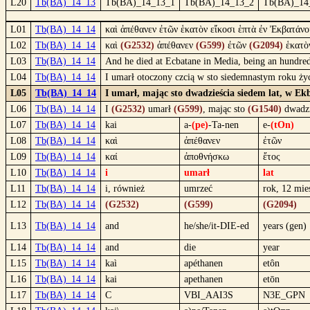
L20
Tb(BA)_14_13
Tb(BA)_14_13_1
Tb(BA)_14_13_2
Tb(BA)_14
L01
Tb(BA)_14_14
καὶ ἀπέθανεν ἐτῶν ἑκατὸν εἴκοσι ἑπτὰ ἐν Ἐκβατάνο
L02
Tb(BA)_14_14
καὶ
(G2532)
ἀπέθανεν
(G599)
ἐτῶν
(G2094)
ἑκατ
L03
Tb(BA)_14_14
And he died at Ecbatane in Media, being an hundred
L04
Tb(BA)_14_14
I umarł otoczony czcią w sto siedemnastym roku ży
L05
Tb(BA)_14_14
I umarł, mając sto dwadzieścia siedem lat, w E
L06
Tb(BA)_14_14
I
(G2532)
umarł
(G599)
, mając sto
(G1540)
dwadzi
L07
Tb(BA)_14_14
kai
a-
(pe)
-Ta-nen
e-
(tOn)
L08
Tb(BA)_14_14
καὶ
ἀπέθανεν
ἐτῶν
L09
Tb(BA)_14_14
καί
ἀποθνήσκω
ἔτος
L10
Tb(BA)_14_14
i
umarł
lat
L11
Tb(BA)_14_14
i, również
umrzeć
rok, 12 mie
L12
Tb(BA)_14_14
(G2532)
(G599)
(G2094)
L13
Tb(BA)_14_14
and
he/she/it-DIE-ed
years (gen)
L14
Tb(BA)_14_14
and
die
year
L15
Tb(BA)_14_14
kaì
apéthanen
etôn
L16
Tb(BA)_14_14
kai
apethanen
etōn
L17
Tb(BA)_14_14
C
VBI_AAI3S
N3E_GPN