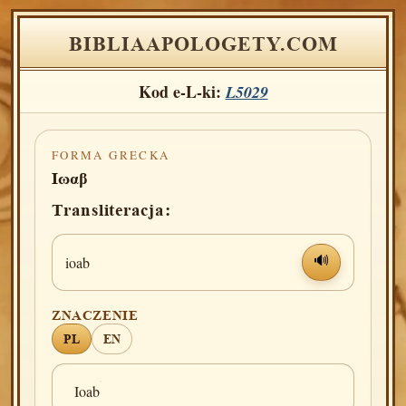
BIBLIAAPOLOGETY.COM
Kod e-L-ki:
L5029
FORMA GRECKA
Ιωαβ
Transliteracja:
ioab
🔊
ZNACZENIE
PL
EN
Ioab