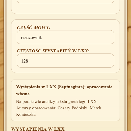
CZĘŚĆ MOWY:
rzeczownik
CZĘSTOŚĆ WYSTĄPIEŃ W LXX:
128
Wystąpienia w LXX (Septuaginta): opracowanie
własne
Na podstawie analizy tekstu greckiego LXX
Autorzy opracowania: Cezary Podolski, Marek
Konieczka
WYSTĄPIENIA W LXX