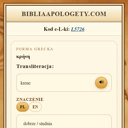
BIBLIAAPOLOGETY.COM
Kod e-L-ki:
L5726
FORMA GRECKA
κρήνη
Transliteracja:
krene
🔊
ZNACZENIE
PL
EN
dobrze / studnia