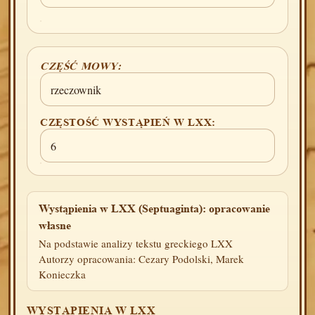
CZĘŚĆ MOWY:
rzeczownik
CZĘSTOŚĆ WYSTĄPIEŃ W LXX:
6
Wystąpienia w LXX (Septuaginta): opracowanie
własne
Na podstawie analizy tekstu greckiego LXX
Autorzy opracowania: Cezary Podolski, Marek
Konieczka
WYSTĄPIENIA W LXX