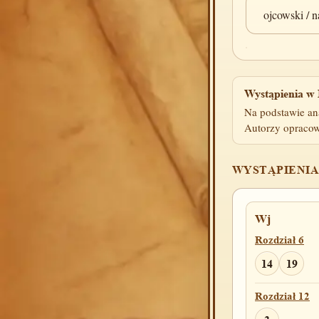
ojcowski / n
Wystąpienia w 
Na podstawie an
Autorzy opracow
WYSTĄPIENIA
Wj
Rozdział 6
14
19
Rozdział 12