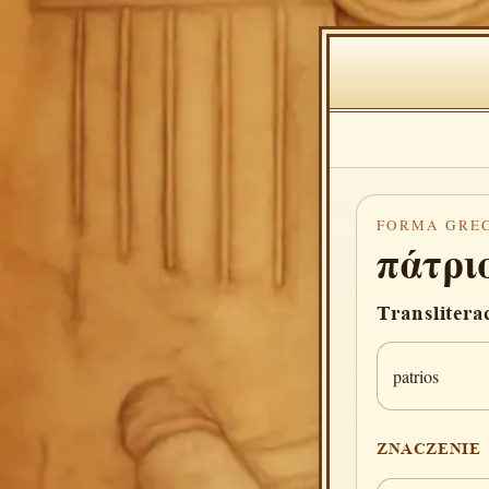
FORMA GRE
πάτρι
Translitera
patrios
ZNACZENIE