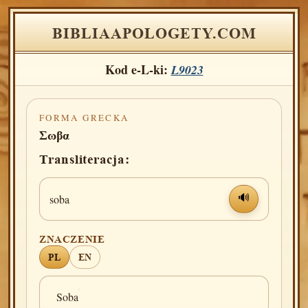
BIBLIAAPOLOGETY.COM
Kod e-L-ki:
L9023
FORMA GRECKA
Σωβα
Transliteracja:
soba
🔊
ZNACZENIE
PL
EN
Soba