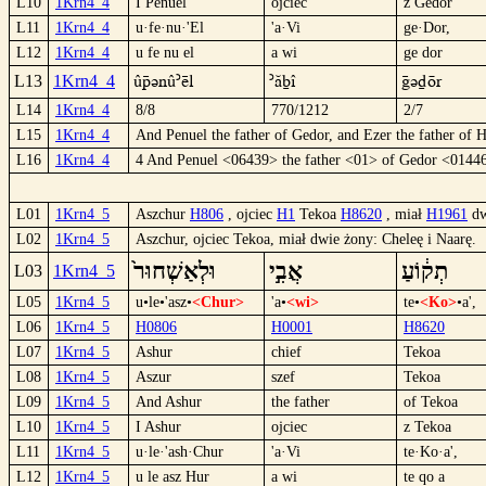
L10
1Krn4_4
I Penuel
ojciec
z Gedor
L11
1Krn4_4
u·fe·nu·'El
'a·Vi
ge·Dor,
L12
1Krn4_4
u fe nu el
a wi
ge dor
ûpünû´ël
´ábî
güdör
L13
1Krn4_4
L14
1Krn4_4
8/8
770/1212
2/7
L15
1Krn4_4
And Penuel the father of Gedor, and Ezer the father of H
L16
1Krn4_4
4 And Penuel <06439> the father <01> of Gedor <01446
L01
1Krn4_5
Aszchur
H806
, ojciec
H1
Tekoa
H8620
, miał
H1961
d
L02
1Krn4_5
Aszchur, ojciec Tekoa, miał dwie żony: Cheleę i Naarę.
וּלְאַשְׁחוּר֙
אֲבִ֣י
תְק֔וֹעַ
L03
1Krn4_5
L05
1Krn4_5
u•le•'asz•
<Chur>
'a•
<wi>
te•
<Ko>
•a',
L06
1Krn4_5
H0806
H0001
H8620
L07
1Krn4_5
Ashur
chief
Tekoa
L08
1Krn4_5
Aszur
szef
Tekoa
L09
1Krn4_5
And Ashur
the father
of Tekoa
L10
1Krn4_5
I Ashur
ojciec
z Tekoa
L11
1Krn4_5
u·le·'ash·Chur
'a·Vi
te·Ko·a',
L12
1Krn4_5
u le asz Hur
a wi
te qo a