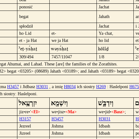
ponosić
Jachat
J
begat
Jahath
a
spłodził
Jachat
i 
ho·Lid
et-
Ya·chat,
v
et - ja Hat
we ja Hat
ho lid
e
´et-yaºHat
wüyaºHat
hölîd
´
309/494
7457/11047
1/8
2
gat Ahumai, and Lahad. These [are] the families of the Zorathites.
2> begat <03205> (08689) Jahath <03189>; and Jahath <03189> begat <03205
szma
H3457
i Jidbasz
H3031
, a imię
H8034
ich siostry
H269
: Haslelponi
H675
ch siostry: Haslelponi.
יִזְרְעֶ֥אל
וְיִשְׁמָ֖א
וְיִדְבָּ֑שׁ
וְ
jiz•re•'
<El>
we•jisz•
<Ma>
we•jid•
<Basz>
;
w
H3157
H3457
H3031
H
Jezreel
Jishma
Idbash
b
Jizreel
Jishma
Idbash
p