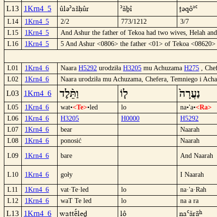
ûlü´ašHûr
´ábî
tüqôª`
L13
1Krn4_5
L14
1Krn4_5
2/2
773/1212
3/7
L15
1Krn4_5
And Ashur the father of Tekoa had two wives, Helah an
L16
1Krn4_5
5 And Ashur <0806> the father <01> of Tekoa <08620
L01
1Krn4_6
Naara
H5292
urodziła
H3205
mu Achuzama
H275
, Che
L02
1Krn4_6
Naara urodziła mu Achuzama, Chefera, Temniego i Achas
וַתֵּ֨לֶד
ל֤וֹ
נַעֲרָה֙
L03
1Krn4_6
L05
1Krn4_6
wat•
<Te>
•led
lo
na•'a•
<Ra>
L06
1Krn4_6
H3205
H0000
H5292
L07
1Krn4_6
bear
Naarah
L08
1Krn4_6
ponosić
Naarah
L09
1Krn4_6
bare
And Naarah
L10
1Krn4_6
goły
I Naarah
L11
1Krn4_6
vat·Te·led
lo
na·'a·Rah
L12
1Krn4_6
waT Te led
lo
na a ra
waTTëºled
lô
na`árâ
L13
1Krn4_6