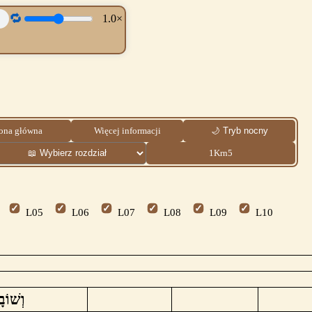
🔁
1.0×
rona główna
Więcej informacji
🌙 Tryb nocny
1Krn5
L05
L06
L07
L08
L09
L10
שׁוֹבָֽל׃