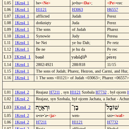
L05
1Krn4_1
be•
<Ne>
je•hu•
<Da>
;
<Pe>
•rec
L06
1Krn4_1
H1121
H3063
H6557
L07
1Krn4_1
afflicted
Judah
Perez
L08
1Krn4_1
dotknięty
Juda
Perez
L09
1Krn4_1
The sons
of Judah
Pharez
L10
1Krn4_1
Synowie
Judy
Peresa
L11
1Krn4_1
be·Nei
ye·hu·Dah;
Pe·retz
L12
1Krn4_1
Be ne
je hu da
Pe rec
Bünê
yühûdâ
Peºrec
L13
1Krn4_1
L14
1Krn4_1
2802/4921
288/818
11/15
L15
1Krn4_1
The sons of Judah; Pharez, Hezron, and Carmi, and Hur,
L16
1Krn4_1
1 The sons <01121> of Judah <03063>; Pharez <06557
L01
1Krn4_2
Reajasz
H7211
, syn
H1121
Szobala
H7732
, był ojcem
L02
1Krn4_2
Reajasz, syn Szobala, był ojcem Jachata, a Jachat - Ach
וּרְאָיָ֤ה
בֶן־
שׁוֹבָל֙
L03
1Krn4_2
L05
1Krn4_2
u•re•'a•
<ja>
wen-
szo•
<wal>
L06
1Krn4_2
H7211
H1121
H7732
L07
1Krn4_2
Reaia
afflicted
Shobal