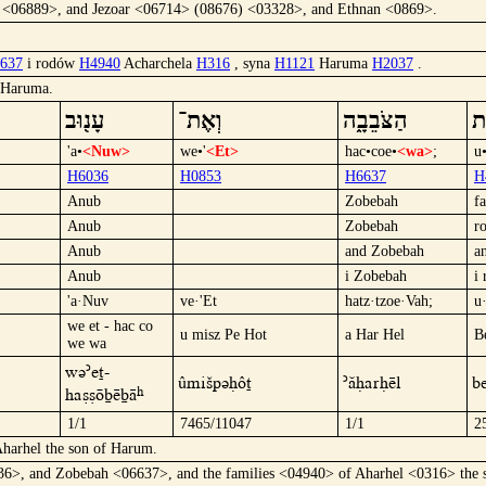
h <06889>, and Jezoar <06714> (08676) <03328>, and Ethnan <0869>.
637
i rodów
H4940
Acharchela
H316
, syna
H1121
Haruma
H2037
.
 Haruma.
עָנ֖וּב
וְאֶת־
הַצֹּבֵבָ֑ה
וּ
'a•
<Nuw>
we•'
<Et>
hac•coe•
<wa>
;
u
H6036
H0853
H6637
H
Anub
Zobebah
f
Anub
Zobebah
r
Anub
and Zobebah
a
Anub
i Zobebah
i 
'a·Nuv
ve·'Et
hatz·tzoe·Vah;
u
we et - hac co
u misz Pe Hot
a Har Hel
B
we wa
wü´et-
ûmišPüHôt
´áHarHël
B
haccöbëbâ
1/1
7465/11047
1/1
2
Aharhel the son of Harum.
6>, and Zobebah <06637>, and the families <04940> of Aharhel <0316> the