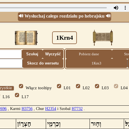
🔊 Wysłuchaj całego rozdziału po hebrajsku 🔊
1Krn4
Szukaj
Wyczyść
Pobierz dane
St
Skocz do wersetu
1Krn3
Włącz tooltipy
L01
L02
L03
L04
zystkie
L16
L17
2696
, Karmi
H3756
, Chur
H2354
i Szobal
H7732
.
חֶצְר֛וֹן
וְכַרְמִ֖י
וְח֥וּר
וְ