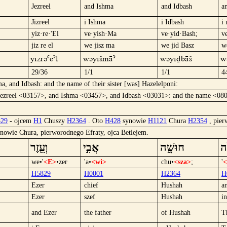
Jezreel
and Ishma
and Idbash
a
Jizreel
i Ishma
i Idbash
i
yiz·re·'El
ve·yish·Ma
ve·yid·Bash;
v
jiz re el
we jisz ma
we jid Basz
w
yizrü`e´l
wüyišmä´
wüyidBäš
w
29/36
1/1
1/1
4
a, and Idbash: and the name of their sister [was] Hazelelponi:
Jezreel <03157>, and Ishma <03457>, and Idbash <03031>: and the name <080
29
- ojcem
H1
Chuszy
H2364
. Oto
H428
synowie
H1121
Chura
H2354
, pie
nowie Chura, pierworodnego Efraty, ojca Betlejem.
וְעֵ֖זֶר
אֲבִ֣י
חוּשָׁ֑ה
אֵ
we•'
<E>
•zer
'a•
<wi>
chu•
<sza>
;
'
<
H5829
H0001
H2364
H
Ezer
chief
Hushah
a
Ezer
szef
Hushah
i
and Ezer
the father
of Hushah
T