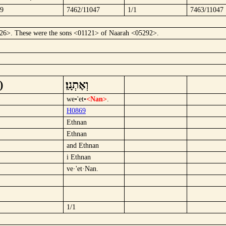
/9
7462/11047
1/1
7463/11047
6>. These were the sons <01121> of Naarah <05292>.
ק)
וְאֶתְנָֽן׃
)
we•'et•
<Nan>
.
H0869
Ethnan
Ethnan
and Ethnan
i Ethnan
)
ve·'et·Nan.
1/1