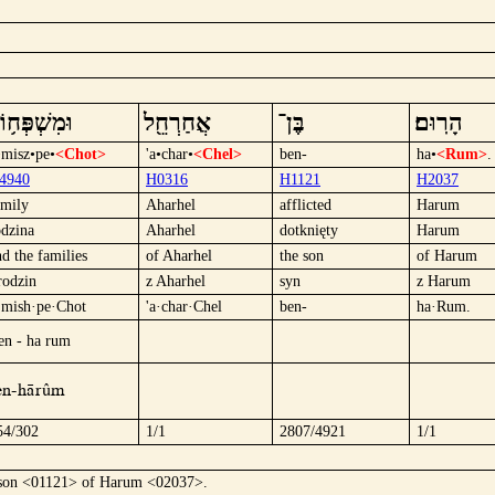
מִשְׁפְּח֥וֹת
אֲחַרְחֵ֖ל
בֶּן־
הָרֽוּם׃
•misz•pe•
<Chot>
'a•char•
<Chel>
ben-
ha•
<Rum>
.
4940
H0316
H1121
H2037
amily
Aharhel
afflicted
Harum
odzina
Aharhel
dotknięty
Harum
nd the families
of Aharhel
the son
of Harum
rodzin
z Aharhel
syn
z Harum
·mish·pe·Chot
'a·char·Chel
ben-
ha·Rum.
en - ha rum
en-härûm
54/302
1/1
2807/4921
1/1
 son <01121> of Harum <02037>.