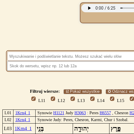
Filtruj wiersze:
☑️ Pokaż wszystkie
❎ Odznacz ws
L11
L12
L13
L14
L15
L01
1Krn4_1
Synowie
H1121
Judy
H3063
: Peres
H6557
, Chesron
H
L02
1Krn4_1
Synowie Judy: Peres, Chesron, Karmi, Chur i Szobal.
בְּנֵ֖י
יְהוּדָ֑ה
פֶּ֧רֶץ
L03
1Krn4_1