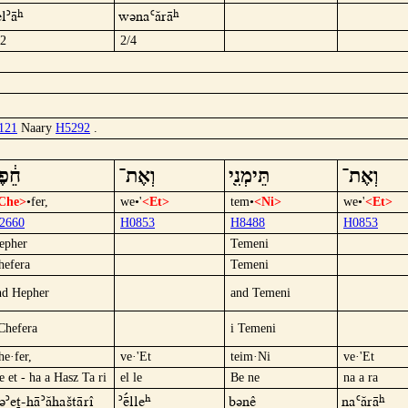
el´â
wüna`árâ
/2
2/4
121
Naary
H5292
.
֔פֶר
וְאֶת־
תֵּימְנִ֖י
וְאֶת־
Che>
•fer,
we•'
<Et>
tem•
<Ni>
we•'
<Et>
2660
H0853
H8488
H0853
epher
Temeni
hefera
Temeni
nd Hepher
and Temeni
 Chefera
i Temeni
he·fer,
ve·'Et
teim·Ni
ve·'Et
e et - ha a Hasz Ta ri
el le
Be ne
na a ra
ü´et-hä´áHašTärî
´ëºllè
Bünê
na`árâ