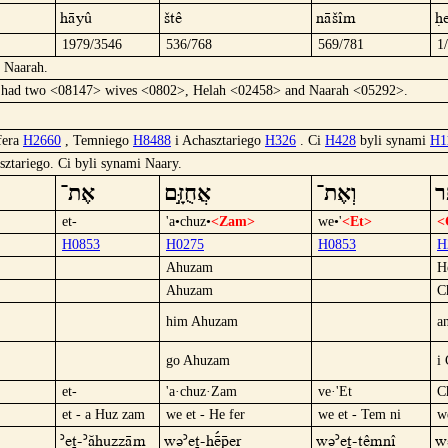
häyû
šTê
näšîm
H
1979/3546
536/768
569/781
1
d Naarah.
> had two <08147> wives <0802>, Helah <02458> and Naarah <05292>.
fera
H2660
, Temniego
H8488
i Achasztariego
H326
. Ci
H428
byli synami
H1
ztariego. Ci byli synami Naary.
אֶת־
אֲחֻזָּ֣ם
וְאֶת־
חֵ
et-
'a•chuz•
<Zam>
we•'
<Et>
<
H0853
H0275
H0853
H
Ahuzam
H
Ahuzam
C
him Ahuzam
a
go Ahuzam
i
et-
'a·chuz·Zam
ve·'Et
C
et - a Huz zam
we et - He fer
we et - Tem ni
w
´et-´áHuzzäm
wü´et-Hëºper
wü´et-Têmnî
w