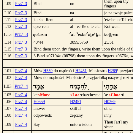
them upon thy
L09
Prz7_3
Bind
on
fingers
L10
Prz7_3
Bind
na
je na twoje palce
L11
Prz7_3
ka·she·Rem
al-
'etz·be·'o·Tei·ch
L12
Prz7_3
qosz rem
al - ec Be o te cha
Kot wem
qošrëm
`al-´ecBü`ötÊºkä
Kotbëm
L13
Prz7_3
L14
Prz7_3
40/44
3899/5759
25/31
L15
Prz7_3
Bind them upon thy fingers, write them upon the table of t
L16
Prz7_3
3 Bind <07194> (08798) them upon thy fingers <0676>, w
L01
Prz7_4
Mów
H559
do mądrości
H2451
: Ma siostro
H269
! przyjac
L02
Prz7_4
Mów do mądrości: Ma siostro! przyjaciółką nazywaj roztr
אֲחֹ֣תִי
לַֽ֭חָכְמָה
אֱמֹ֣ר
L03
Prz7_4
L05
Prz7_4
'e•
<Mor>
<La>
•cha•che•ma
'a•
<Cho>
•ti
L06
Prz7_4
H0559
H2451
H0269
L07
Prz7_4
answer
skilful
other
L08
Prz7_4
odpowiedź
zręczny
inny
Thou [art] my
L09
Prz7_4
Say
unto wisdom
sister