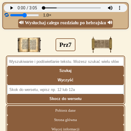
🔁
1.0×
🔊 Wysłuchaj całego rozdziału po hebrajsku 🔊
Prz7
Szukaj
Wyczyść
Skocz do wersetu
Pobierz dane
Strona główna
Więcej informacji