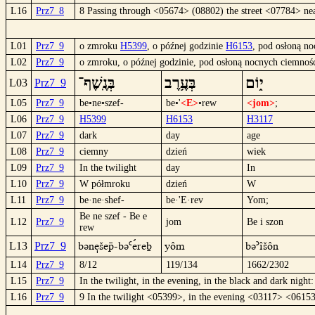
L16
Prz7_8
8 Passing through <05674> (08802) the street <07784> n
L01
Prz7_9
o zmroku
H5399
, o późnej godzinie
H6153
, pod osłoną n
L02
Prz7_9
o zmroku, o późnej godzinie, pod osłoną nocnych ciemnośc
י֑וֹם
בְּעֶ֥רֶב
בְּנֶֽשֶׁף־
L03
Prz7_9
L05
Prz7_9
be•ne•szef-
be•'
<E>
•rew
<jom>
;
L06
Prz7_9
H5399
H6153
H3117
L07
Prz7_9
dark
day
age
L08
Prz7_9
ciemny
dzień
wiek
L09
Prz7_9
In the twilight
day
In
L10
Prz7_9
W półmroku
dzień
W
L11
Prz7_9
be·ne·shef-
be·'E·rev
Yom;
Be ne szef - Be e
L12
Prz7_9
jom
Be i szon
rew
Büne|šep-Bü`eºreb
yôm
Bü´îšôn
L13
Prz7_9
L14
Prz7_9
8/12
119/134
1662/2302
L15
Prz7_9
In the twilight, in the evening, in the black and dark night:
L16
Prz7_9
9 In the twilight <05399>, in the evening <03117> <0615