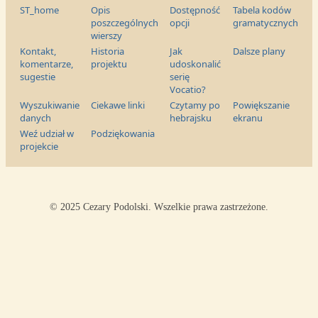
ST_home
Opis
Dostępność
Tabela kodów
poszczególnych
opcji
gramatycznych
wierszy
Kontakt,
Historia
Jak
Dalsze plany
komentarze,
projektu
udoskonalić
sugestie
serię
Vocatio?
Wyszukiwanie
Ciekawe linki
Czytamy po
Powiększanie
danych
hebrajsku
ekranu
Weź udział w
Podziękowania
projekcie
© 2025 Cezary Podolski. Wszelkie prawa zastrzeżone.