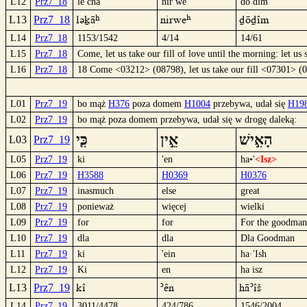
L12
Prz7_18
le cha
nir we
do dim
lükâ
nirwè
dödîm
L13
Prz7_18
L14
Prz7_18
1153/1542
4/14
14/61
L15
Prz7_18
Come, let us take our fill of love until the morning: let us 
L16
Prz7_18
18 Come <03212> (08798), let us take our fill <07301> (0
L01
Prz7_19
bo mąż
H376
poza domem
H1004
przebywa, udał się
H19
L02
Prz7_19
bo mąż poza domem przebywa, udał się w drogę daleką:
הָאִ֣ישׁ
אֵ֣ין
כִּ֤י
L03
Prz7_19
L05
Prz7_19
ki
'en
ha•'
<Isz>
L06
Prz7_19
H3588
H0369
H0376
L07
Prz7_19
inasmuch
else
great
L08
Prz7_19
ponieważ
więcej
wielki
L09
Prz7_19
for
for
For the goodman
L10
Prz7_19
dla
dla
Dla Goodman
L11
Prz7_19
ki
'ein
ha·'Ish
L12
Prz7_19
Ki
en
ha isz
Kî
´ên
hä´îš
L13
Prz7_19
L14
Prz7_19
3011/4478
424/786
1546/2004