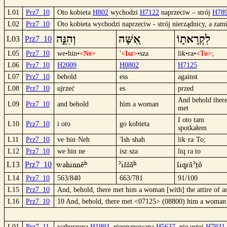
L01
Prz7_10
Oto kobieta
H802
wychodzi
H7122
naprzeciw – strój
H78
L02
Prz7_10
Oto kobieta wychodzi naprzeciw - strój nierządnicy, a zami
לִקְרָאת֑וֹ
אִ֭שָּׁה
וְהִנֵּ֣ה
L03
Prz7_10
L05
Prz7_10
we•hin•
<Ne>
'
<Isz>
•sza
lik•ra•
<To>
;
L06
Prz7_10
H2009
H0802
H7125
L07
Prz7_10
behold
ess
against
L08
Prz7_10
ujrzeć
es
przed
And behold ther
L09
Prz7_10
and behold
him a woman
met
I oto tam
L10
Prz7_10
i oto
go kobieta
spotkałem
L11
Prz7_10
ve·hin·Neh
'Ish·shah
lik·ra·To;
L12
Prz7_10
we hin ne
isz sza
liq ra to
wühinnË
´iššâ
liqrä´tô
L13
Prz7_10
L14
Prz7_10
563/840
663/781
91/100
L15
Prz7_10
And, behold, there met him a woman [with] the attire of an 
L16
Prz7_10
10 And, behold, there met <07125> (08800) him a woman <
L01
Prz7_11
wzburzona
H1993
, nieopanowana
H5637
, nie ustoi
H7931