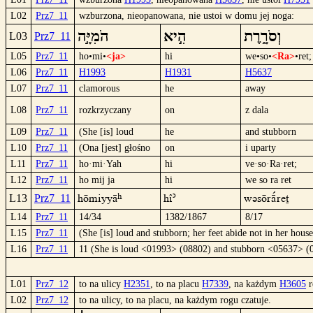
L02
Prz7_11
wzburzona, nieopanowana, nie ustoi w domu jej noga:
וְסֹרָ֑רֶת
הִ֣יא
הֹמִיָּ֣ה
L03
Prz7_11
L05
Prz7_11
ho•mi•
<ja>
hi
we•so•
<Ra>
•ret;
L06
Prz7_11
H1993
H1931
H5637
L07
Prz7_11
clamorous
he
away
L08
Prz7_11
rozkrzyczany
on
z dala
L09
Prz7_11
(She [is] loud
he
and stubborn
L10
Prz7_11
(Ona [jest] głośno
on
i uparty
L11
Prz7_11
ho·mi·Yah
hi
ve·so·Ra·ret;
L12
Prz7_11
ho mij ja
hi
we so ra ret
hömiyyâ
hî´
wüsöräºret
L13
Prz7_11
L14
Prz7_11
14/34
1382/1867
8/17
L15
Prz7_11
(She [is] loud and stubborn; her feet abide not in her house
L16
Prz7_11
11 (She is loud <01993> (08802) and stubborn <05637> (
L01
Prz7_12
to na ulicy
H2351
, to na placu
H7339
, na każdym
H3605
r
L02
Prz7_12
to na ulicy, to na placu, na każdym rogu czatuje.