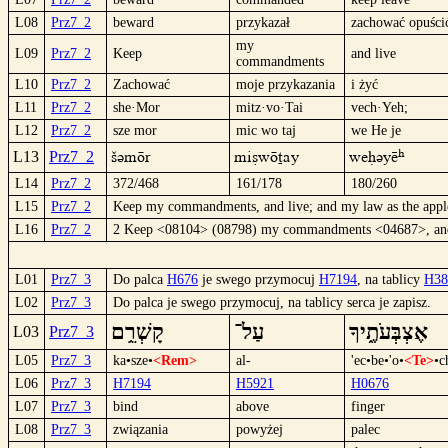
L08
Prz7_2
beward
przykazał
zachować opuści
my
L09
Prz7_2
Keep
and live
commandments
L10
Prz7_2
Zachować
moje przykazania
i żyć
L11
Prz7_2
she·Mor
mitz·vo·Tai
vech·Yeh;
L12
Prz7_2
sze mor
mic wo taj
we He je
šümör
micwötay
weHüyË
L13
Prz7_2
L14
Prz7_2
372/468
161/178
180/260
L15
Prz7_2
Keep my commandments, and live; and my law as the apple
L16
Prz7_2
2 Keep <08104> (08798) my commandments <04687>, and 
L01
Prz7_3
Do palca
H676
je swego przymocuj
H7194
, na tablicy
H38
L02
Prz7_3
Do palca je swego przymocuj, na tablicy serca je zapisz.
אֶצְבְּעֹתֶ֑יךָ
עַל־
קָשְׁרֵ֥ם
L03
Prz7_3
L05
Prz7_3
ka•sze•
<Rem>
al-
'ec•be•'o•
<Te>
•c
L06
Prz7_3
H7194
H5921
H0676
L07
Prz7_3
bind
above
finger
L08
Prz7_3
związania
powyżej
palec