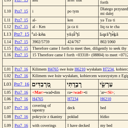
L09
Prz7_15
and
after that
forth
Dlatego przyszed
L10
Prz7_15
i
po tym
mi dalej
L11
Prz7_15
al-
ken
ya·Tza·ti
L12
Prz7_15
al - Ken
ja ca ti
liq ra te cha
`al-Kën
yäcäº´tî
liqrä´teºkä
L13
Prz7_15
L14
Prz7_15
3902/5759
424/767
802/1060
L15
Prz7_15
Therefore came I forth to meet thee, diligently to seek thy
L16
Prz7_15
15 Therefore came I forth <03318> (08804) to meet <0712
L01
Prz7_16
Kilimem
H4765
swe łoże
H6210
wysłałam
H7234
, kobie
L02
Prz7_16
Kilimem swe łoże wysłałam, kobiercem wzorzystym z Egi
עַרְשִׂ֑י
רָבַ֣דְתִּי
מַ֭רְבַדִּים
L03
Prz7_16
L05
Prz7_16
<Mar>
•wad•dim
ra•
<wad>
•ti
'ar•
<Si>
;
L06
Prz7_16
H4765
H7234
H6210
covering of
L07
Prz7_16
deck
bed
tapestry
L08
Prz7_16
pokrycie z tkaniny
pokład
łóżko
L09
Prz7_16
with coverings
I have decked
my bed