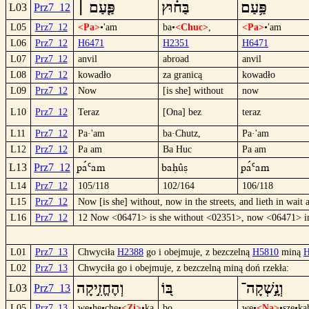
פַּ֥עַם
בַּח֗וּץ
פַּ֤עַם ׀
L03
Prz7_12
L05
Prz7_12
<Pa>
•'am
ba•
<Chuc>
,
<Pa>
•'am
L06
Prz7_12
H6471
H2351
H6471
L07
Prz7_12
anvil
abroad
anvil
L08
Prz7_12
kowadło
za granicą
kowadło
L09
Prz7_12
Now
[is she] without
now
L10
Prz7_12
Teraz
[Ona] bez
teraz
L11
Prz7_12
Pa·'am
ba·Chutz,
Pa·'am
L12
Prz7_12
Pa am
Ba Huc
Pa am
Paº`am
BaHûc
Paº`am
L13
Prz7_12
L14
Prz7_12
105/118
102/164
106/118
L15
Prz7_12
Now [is she] without, now in the streets, and lieth in wait 
L16
Prz7_12
12 Now <06471> is she without <02351>, now <06471> in t
L01
Prz7_13
Chwyciła
H2388
go i obejmuje, z bezczelną
H5810
miną
H
L02
Prz7_13
Chwyciła go i obejmuje, z bezczelną miną doń rzekła:
וְנָ֣שְׁקָה־
בּ֭וֹ
וְהֶחֱזִ֣יקָה
L03
Prz7_13
L05
Prz7_13
we•he•che•
<Zi>
•ka
bo
we•
<Na>
•sze•ka