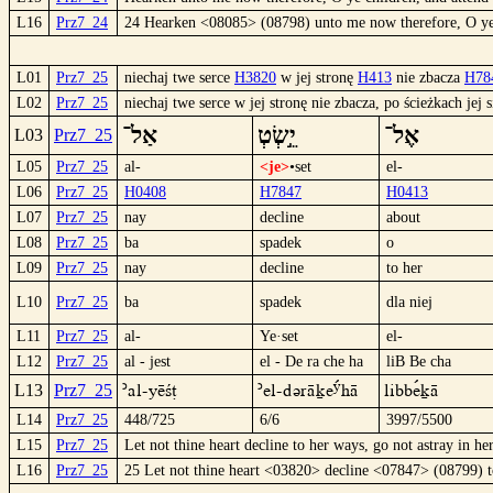
L16
Prz7_24
24 Hearken <08085> (08798) unto me now therefore, O y
L01
Prz7_25
niechaj twe serce
H3820
w jej stronę
H413
nie zbacza
H78
L02
Prz7_25
niechaj twe serce w jej stronę nie zbacza, po ścieżkach jej s
אֶל־
יֵ֣שְׂטְ
אַל־
L03
Prz7_25
L05
Prz7_25
al-
<je>
•set
el-
L06
Prz7_25
H0408
H7847
H0413
L07
Prz7_25
nay
decline
about
L08
Prz7_25
ba
spadek
o
L09
Prz7_25
nay
decline
to her
L10
Prz7_25
ba
spadek
dla niej
L11
Prz7_25
al-
Ye·set
el-
L12
Prz7_25
al - jest
el - De ra che ha
liB Be cha
´al-yëS†
´el-DüräkÊºhä
liBBeºkä
L13
Prz7_25
L14
Prz7_25
448/725
6/6
3997/5500
L15
Prz7_25
Let not thine heart decline to her ways, go not astray in her
L16
Prz7_25
25 Let not thine heart <03820> decline <07847> (08799) 