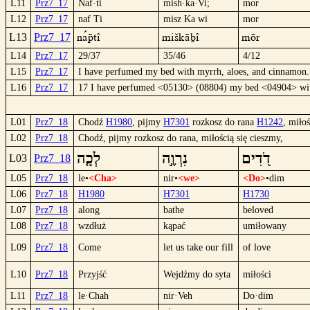
L11
Prz7_17
Naf·ti
mish·ka·Vi;
mor
L12
Prz7_17
naf Ti
misz Ka wi
mor
naºpTî
mišKäbî
mör
L13
Prz7_17
L14
Prz7_17
29/37
35/46
4/12
L15
Prz7_17
I have perfumed my bed with myrrh, aloes, and cinnamon.
L16
Prz7_17
17 I have perfumed <05130> (08804) my bed <04904> wi
L01
Prz7_18
Chodź
H1980
, pijmy
H7301
rozkosz do rana
H1242
, miło
L02
Prz7_18
Chodź, pijmy rozkosz do rana, miłością się cieszmy,
דֹ֭דִים
נִרְוֶ֣ה
לְכָ֤ה
L03
Prz7_18
L05
Prz7_18
le•
<Cha>
nir•
<we>
<Do>
•dim
L06
Prz7_18
H1980
H7301
H1730
L07
Prz7_18
along
bathe
beloved
L08
Prz7_18
wzdłuż
kąpać
umiłowany
L09
Prz7_18
Come
let us take our fill
of love
L10
Prz7_18
Przyjść
Wejdźmy do syta
miłości
L11
Prz7_18
le·Chah
nir·Veh
Do·dim