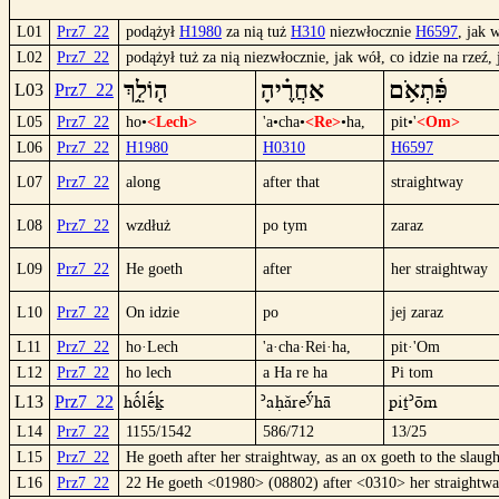
L01
Prz7_22
podążył
H1980
za nią tuż
H310
niezwłocznie
H6597
, jak 
L02
Prz7_22
podążył tuż za nią niezwłocznie, jak wół, co idzie na rzeź
פִּ֫תְאֹ֥ם
אַחֲרֶ֗יהָ
ה֤וֹלֵ֥ךְ
L03
Prz7_22
L05
Prz7_22
ho•
<Lech>
'a•cha•
<Re>
•ha,
pit•'
<Om>
L06
Prz7_22
H1980
H0310
H6597
L07
Prz7_22
along
after that
straightway
L08
Prz7_22
wzdłuż
po tym
zaraz
L09
Prz7_22
He goeth
after
her straightway
L10
Prz7_22
On idzie
po
jej zaraz
L11
Prz7_22
ho·Lech
'a·cha·Rei·ha,
pit·'Om
L12
Prz7_22
ho lech
a Ha re ha
Pi tom
hôºlëºk
´aHárÊºhä
Pit´öm
L13
Prz7_22
L14
Prz7_22
1155/1542
586/712
13/25
L15
Prz7_22
He goeth after her straightway, as an ox goeth to the slaught
L16
Prz7_22
22 He goeth <01980> (08802) after <0310> her straightwa