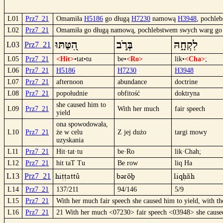
L01
Prz7_21
Omamiła
H5186
go długą
H7230
namową
H3948
, pochle
L02
Prz7_21
Omamiła go długą namową, pochlebstwem swych warg go 
לִקְחָ֑הּ
בְּרֹ֣ב
הִ֭טַּתּוּ
L03
Prz7_21
L05
Prz7_21
<Hit>
•tat•tu
be•
<Ro>
lik•
<Cha>
;
L06
Prz7_21
H5186
H7230
H3948
L07
Prz7_21
afternoon
abundance
doctrine
L08
Prz7_21
popołudnie
obfitość
doktryna
she caused him to
L09
Prz7_21
With her much
fair speech
yield
ona spowodowała,
L10
Prz7_21
że ​​w celu
Z jej dużo
targi mowy
uzyskania
L11
Prz7_21
Hit·tat·tu
be·Ro
lik·Chah;
L12
Prz7_21
hit taT Tu
Be row
liq Ha
hi††aTTû
Büröb
liqHäh
L13
Prz7_21
L14
Prz7_21
137/211
94/146
5/9
L15
Prz7_21
With her much fair speech she caused him to yield, with the
L16
Prz7_21
21 With her much <07230> fair speech <03948> she caused