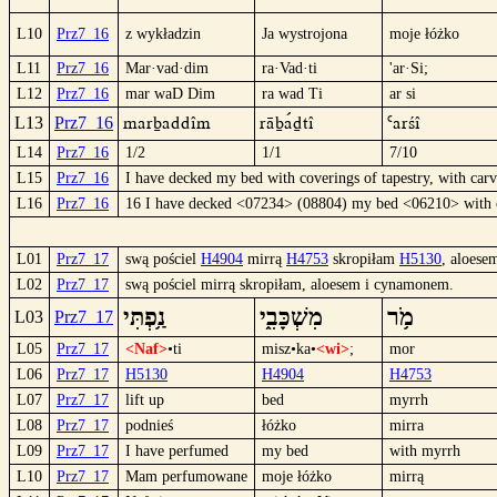
L10
Prz7_16
z wykładzin
Ja wystrojona
moje łóżko
L11
Prz7_16
Mar·vad·dim
ra·Vad·ti
'ar·Si;
L12
Prz7_16
mar waD Dim
ra wad Ti
ar si
marbaDDîm
räbaºdTî
`arSî
L13
Prz7_16
L14
Prz7_16
1/2
1/1
7/10
L15
Prz7_16
I have decked my bed with coverings of tapestry, with carv
L16
Prz7_16
16 I have decked <07234> (08804) my bed <06210> with c
L01
Prz7_17
swą pościel
H4904
mirrą
H4753
skropiłam
H5130
, aloes
L02
Prz7_17
swą pościel mirrą skropiłam, aloesem i cynamonem.
מֹ֥ר
מִשְׁכָּבִ֑י
נַ֥פְתִּי
L03
Prz7_17
L05
Prz7_17
<Naf>
•ti
misz•ka•
<wi>
;
mor
L06
Prz7_17
H5130
H4904
H4753
L07
Prz7_17
lift up
bed
myrrh
L08
Prz7_17
podnieś
łóżko
mirra
L09
Prz7_17
I have perfumed
my bed
with myrrh
L10
Prz7_17
Mam perfumowane
moje łóżko
mirrą