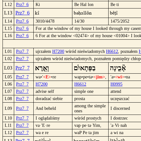
L12
Prz7_6
Ki
Be Hal lon
Be ti
Kî
BüHallôn
Bêtî
L13
Prz7_6
L14
Prz7_6
3010/4478
14/30
1475/2052
L15
Prz7_6
For at the window of my house I looked through my casem
L16
Prz7_6
6 For at the window <02474> of my house <01004> I loo
L01
Prz7_7
ujrzałem
H7200
wśród nieświadomych
H6612
, poznałem
L02
Prz7_7
ujrzałem wśród nieświadomych, poznałem pomiędzy chłop
אָ֘בִ֤ינָה
בַפְּתָאיִ֗ם
וָאֵ֤רֶא
L03
Prz7_7
L05
Prz7_7
wa•'
<E>
•re
wap•pe•ta•
<jim>
,
'a•
<wi>
•na
L06
Prz7_7
H7200
H6612
H0995
L07
Prz7_7
advise self
simple one
attend
L08
Prz7_7
doradzać siebie
prosta
uczęszczać
among the simple
L09
Prz7_7
And beheld
I discerned
ones
L10
Prz7_7
I oglądaliśmy
wśród prostych
I dostrzec
L11
Prz7_7
va·'E·re
vap·pe·ta·Yim,
'a·Vi·nah
L12
Prz7_7
wa e re
waP Pe ta jim
a wi na
L13
Prz7_7