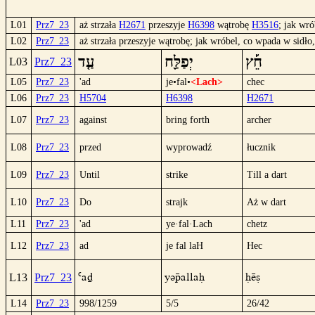
L01
Prz7_23
aż strzała
H2671
przeszyje
H6398
wątrobę
H3516
; jak wr
L02
Prz7_23
aż strzała przeszyje wątrobę; jak wróbel, co wpada w sidło,
חֵ֡ץ
יְפַלַּ֪ח
עַ֤ד
L03
Prz7_23
L05
Prz7_23
'ad
je•fal•
<Lach>
chec
L06
Prz7_23
H5704
H6398
H2671
L07
Prz7_23
against
bring forth
archer
L08
Prz7_23
przed
wyprowadź
łucznik
L09
Prz7_23
Until
strike
Till a dart
L10
Prz7_23
Do
strajk
Aż w dart
L11
Prz7_23
'ad
ye·fal·Lach
chetz
L12
Prz7_23
ad
je fal laH
Hec
`ad
yüpallaH
Hëc
L13
Prz7_23
L14
Prz7_23
998/1259
5/5
26/42