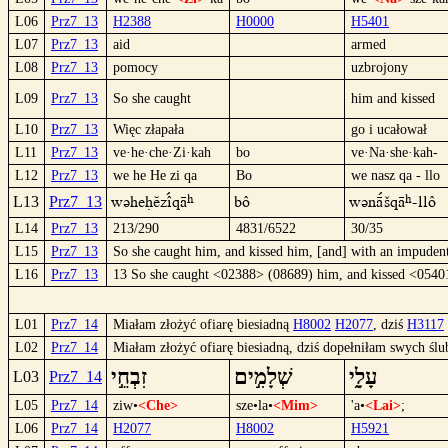
L06
Prz7_13
H2388
H0000
H5401
L07
Prz7_13
aid
armed
L08
Prz7_13
pomocy
uzbrojony
L09
Prz7_13
So she caught
him and kissed
L10
Prz7_13
Więc złapała
go i ucałował
L11
Prz7_13
ve·he·che·Zi·kah
bo
ve·Na·she·kah-
L12
Prz7_13
we he He zi qa
Bo
we nasz qa - llo
wüheHézîºqâ
Bô
wünäºšqâ-llô
L13
Prz7_13
L14
Prz7_13
213/290
4831/6522
30/35
L15
Prz7_13
So she caught him, and kissed him, [and] with an impudent
L16
Prz7_13
13 So she caught <02388> (08689) him, and kissed <0540
L01
Prz7_14
Miałam złożyć ofiarę biesiadną
H8002
H2077
, dziś
H3117
L02
Prz7_14
Miałam złożyć ofiarę biesiadną, dziś dopełniłam swych śl
עָלָ֑י
שְׁלָמִ֣ים
זִבְחֵ֣י
L03
Prz7_14
L05
Prz7_14
ziw•
<Che>
sze•la•
<Mim>
'a•
<Lai>
;
L06
Prz7_14
H2077
H8002
H5921