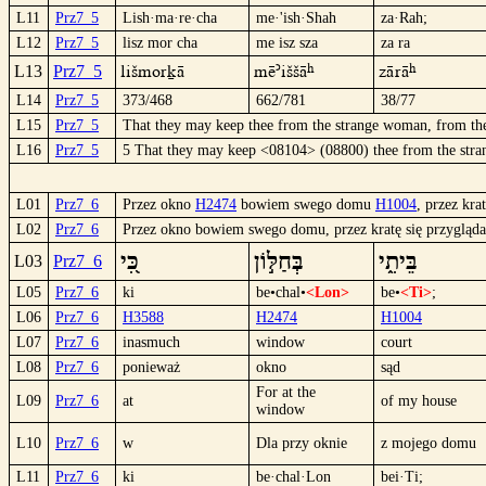
L11
Prz7_5
Lish·ma·re·cha
me·'ish·Shah
za·Rah;
L12
Prz7_5
lisz mor cha
me isz sza
za ra
lišmorkä
më´iššâ
zärâ
L13
Prz7_5
L14
Prz7_5
373/468
662/781
38/77
L15
Prz7_5
That they may keep thee from the strange woman, from the 
L16
Prz7_5
5 That they may keep <08104> (08800) thee from the str
L01
Prz7_6
Przez okno
H2474
bowiem swego domu
H1004
, przez kra
L02
Prz7_6
Przez okno bowiem swego domu, przez kratę się przygląd
בֵּיתִ֑י
בְּחַלּ֣וֹן
כִּ֭י
L03
Prz7_6
L05
Prz7_6
ki
be•chal•
<Lon>
be•
<Ti>
;
L06
Prz7_6
H3588
H2474
H1004
L07
Prz7_6
inasmuch
window
court
L08
Prz7_6
ponieważ
okno
sąd
For at the
L09
Prz7_6
at
of my house
window
L10
Prz7_6
w
Dla przy oknie
z mojego domu
L11
Prz7_6
ki
be·chal·Lon
bei·Ti;