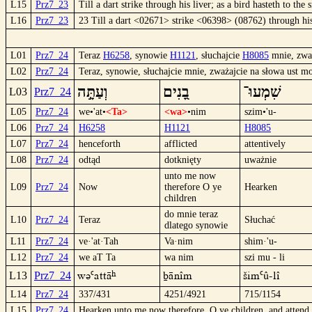
L15
Prz7_23
Till a dart strike through his liver; as a bird hasteth to the 
L16
Prz7_23
23 Till a dart <02671> strike <06398> (08762) through hi
L01
Prz7_24
Teraz
H6258
, synowie
H1121
, słuchajcie
H8085
mnie, zwa
L02
Prz7_24
Teraz, synowie, słuchajcie mnie, zważajcie na słowa ust mo
שִׁמְעוּ־
בָ֭נִים
וְעַתָּ֣ה
L03
Prz7_24
L05
Prz7_24
we•'at•
<Ta>
<wa>
•nim
szim•'u-
L06
Prz7_24
H6258
H1121
H8085
L07
Prz7_24
henceforth
afflicted
attentively
L08
Prz7_24
odtąd
dotknięty
uważnie
unto me now
L09
Prz7_24
Now
therefore O ye
Hearken
children
do mnie teraz
L10
Prz7_24
Teraz
Słuchać
dlatego synowie
L11
Prz7_24
ve·'at·Tah
Va·nim
shim·'u-
L12
Prz7_24
we aT Ta
wa nim
szi mu - li
wü`aTTâ
bänîm
šim`û-lî
L13
Prz7_24
L14
Prz7_24
337/431
4251/4921
715/1154
L15
Prz7_24
Hearken unto me now therefore, O ye children, and attend