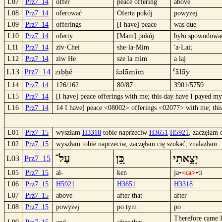
L07
Prz7_14
offer
peace offering
above
L08
Prz7_14
oferować
Oferta pokój
powyżej
L09
Prz7_14
offerings
[I have] peace
was due
L10
Prz7_14
oferty
[Mam] pokój
było spowodowa
L11
Prz7_14
ziv·Chei
she·la·Mim
'a·Lai;
L12
Prz7_14
ziw He
sze la mim
a laj
zibHê
šülämîm
`äläy
L13
Prz7_14
L14
Prz7_14
126/162
80/87
3901/5759
L15
Prz7_14
[I have] peace offerings with me; this day have I payed m
L16
Prz7_14
14 I have] peace <08002> offerings <02077> with me; t
L01
Prz7_15
wyszłam
H3318
tobie naprzeciw
H3651
H5921
, zaczęłam 
L02
Prz7_15
wyszłam tobie naprzeciw, zaczęłam cię szukać, znalazłam.
יָצָ֣אתִי
כֵּ֭ן
עַל־
L03
Prz7_15
L05
Prz7_15
al-
ken
ja•
<ca>
•ti
L06
Prz7_15
H5921
H3651
H3318
L07
Prz7_15
above
after that
after
L08
Prz7_15
powyżej
po tym
po
Therefore came 