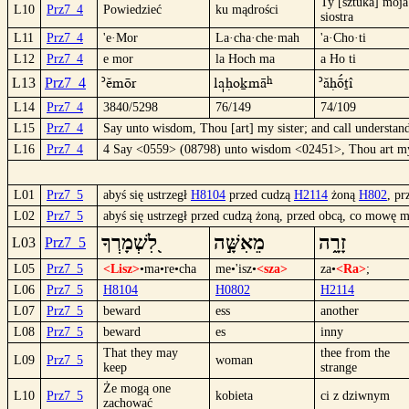
Ty [sztuka] moja
L10
Prz7_4
Powiedzieć
ku mądrości
siostra
L11
Prz7_4
'e·Mor
La·cha·che·mah
'a·Cho·ti
L12
Prz7_4
e mor
la Hoch ma
a Ho ti
´émör
la|Hokmâ
´áHöºtî
L13
Prz7_4
L14
Prz7_4
3840/5298
76/149
74/109
L15
Prz7_4
Say unto wisdom, Thou [art] my sister; and call understa
L16
Prz7_4
4 Say <0559> (08798) unto wisdom <02451>, Thou art my
L01
Prz7_5
abyś się ustrzegł
H8104
przed cudzą
H2114
żoną
H802
, p
L02
Prz7_5
abyś się ustrzegł przed cudzą żoną, przed obcą, co mowę m
זָרָ֑ה
מֵאִשָּׁ֣ה
לִ֭שְׁמָרְךָ
L03
Prz7_5
L05
Prz7_5
<Lisz>
•ma•re•cha
me•'isz•
<sza>
za•
<Ra>
;
L06
Prz7_5
H8104
H0802
H2114
L07
Prz7_5
beward
ess
another
L08
Prz7_5
beward
es
inny
That they may
thee from the
L09
Prz7_5
woman
keep
strange
Że mogą one
L10
Prz7_5
kobieta
ci z dziwnym
zachować