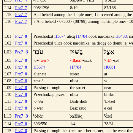
wä´ëºre´
baPPütä´yìm
´äbîºnâ
L14
Prz7_7
908/1296
8/19
87/168
L15
Prz7_7
And beheld among the simple ones, I discerned among the 
L16
Prz7_7
7 And beheld <07200> (08799) among the simple ones <0
L01
Prz7_8
Przechodził
H5674
ulicą
H7784
obok narożnika
H6438
, n
L02
Prz7_8
Przechodził ulicą obok narożnika, na drogę do domu jej ws
אֵ֣צֶל
בַּ֭שּׁוּק
עֹבֵ֣ר
L03
Prz7_8
L05
Prz7_8
'o•
<wer>
<Basz>
•szuk
'
<E>
•cel
L06
Prz7_8
H5674
H7784
H0681
L07
Prz7_8
alienate
street
at
L08
Prz7_8
zrazić
ulica
w
L09
Prz7_8
Passing through
the street
near
L10
Prz7_8
Przechodząc przez
ulica
blisko
L11
Prz7_8
'o·Ver
Bash·shuk
'E·tzel
L12
Prz7_8
o wer
Basz szuq
e cel
`öbër
Baššûq
´ëºcel
L13
Prz7_8
L14
Prz7_8
396/550
1/4
38/61
L15
Prz7_8
Passing through the street near her corner; and he went the