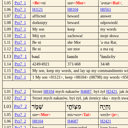
L05
Prz7_1
<Be>
•ni
sze•
<Mor>
'a•ma•
<Rai>
;
L06
Prz7_1
H1121
H8104
H0561
L07
Prz7_1
afflicted
beward
answer
L08
Prz7_1
dotknięty
beward
odpowiedź
L09
Prz7_1
My son
keep
my words
L10
Prz7_1
Mój syn
zachować
moje słowa
L11
Prz7_1
Be·ni
she·Mor
'a·ma·Rai;
L12
Prz7_1
Be ni
sze mor
a ma raj
Bünî
šümör
´ámäräy
L13
Prz7_1
L14
Prz7_1
4249/4921
371/468
34/48
L15
Prz7_1
My son, keep my words, and lay up my commandments wit
L16
Prz7_1
1 My son <01121>, keep <08104> (08798) my words <056
L01
Prz7_2
Strzeż
H8104
mych nakazów
H4687
, byś żył
H2421
, jak 
L02
Prz7_2
Strzeż mych nakazów, byś żył, jak źrenicy oka - mych uwa
וֶחְיֵ֑ה
מִצְוֹתַ֣י
שְׁמֹ֣ר
L03
Prz7_2
L05
Prz7_2
sze•
<Mor>
mic•wo•
<Tai>
wech•
<je>
;
L06
Prz7_2
H8104
H4687
H2421
L07
Prz7_2
beward
commanded
keep leave