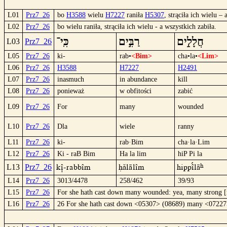
L01
Prz7_26
bo
H3588
wielu
H7227
raniła
H5307
, strąciła ich wielu –
L02
Prz7_26
bo wielu raniła, strąciła ich wielu - a wszystkich zabiła.
חֲלָלִ֣ים
רַבִּ֣ים
כִּֽי־
L03
Prz7_26
L05
Prz7_26
ki-
rab•
<Bim>
cha•la•
<Lim>
L06
Prz7_26
H3588
H7227
H2491
L07
Prz7_26
inasmuch
in abundance
kill
L08
Prz7_26
ponieważ
w obfitości
zabić
L09
Prz7_26
For
many
wounded
L10
Prz7_26
Dla
wiele
ranny
L11
Prz7_26
ki-
rab·Bim
cha·la·Lim
L12
Prz7_26
Ki - raB Bim
Ha la lim
hiP Pi la
Kî|-raBBîm
Hálälîm
hiPPîºlâ
L13
Prz7_26
L14
Prz7_26
3013/4478
258/462
39/93
L15
Prz7_26
For she hath cast down many wounded: yea, many strong [m
L16
Prz7_26
26 For she hath cast down <05307> (08689) many <07227