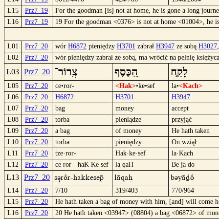
L15
Prz7_19
For the goodman [is] not at home, he is gone a long journe
L16
Prz7_19
19 For the goodman <0376> is not at home <01004>, he 
L01
Prz7_20
wór
H6872
pieniędzy
H3701
zabrał
H3947
ze sobą
H3027
L02
Prz7_20
wór pieniędzy zabrał ze sobą, ma wrócić na pełnię księżyca
לָקַ֣ח
הַ֭כֶּסֶף
צְֽרוֹר־
L03
Prz7_20
L05
Prz7_20
ce•ror-
<Hak>
•ke•sef
la•
<Kach>
L06
Prz7_20
H6872
H3701
H3947
L07
Prz7_20
bag
money
accept
L08
Prz7_20
torba
pieniądze
przyjąć
L09
Prz7_20
a bag
of money
He hath taken
L10
Prz7_20
torba
pieniędzy
On wziął
L11
Prz7_20
tze·ror-
Hak·ke·sef
la·Kach
L12
Prz7_20
ce ror - haK Ke sef
la qaH
Be ja do
cü|rôr-haKKesep
läqaH
Büyädô
L13
Prz7_20
L14
Prz7_20
7/10
319/403
770/964
L15
Prz7_20
He hath taken a bag of money with him, [and] will come h
L16
Prz7_20
20 He hath taken <03947> (08804) a bag <06872> of mo