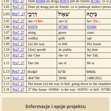
L01
Prz7_27
Dom
H1004
jej drogą
H1870
jest do Szeolu
H7585
: co w
L02
Prz7_27
Dom jej drogą jest do Szeolu: co w podwoje śmierci prowa
בֵּיתָ֑הּ
שְׁא֣וֹל
דַּרְכֵ֣י
L03
Prz7_27
L05
Prz7_27
dar•
<Che>
sze•'ol
be•
<Ta>
;
L06
Prz7_27
H1870
H7585
H1004
L07
Prz7_27
along
grave
court
L08
Prz7_27
wzdłuż
grób
sąd
L09
Prz7_27
[is] the way
to hell
Her house
L10
Prz7_27
[Jest] sposób
do piekła
Jej dom
L11
Prz7_27
dar·Chei
she·'ol
bei·Tah;
L12
Prz7_27
Dar che
sze ol
Be ta
Darkê
šü´ôl
Bêtäh
L13
Prz7_27
L14
Prz7_27
404/700
38/66
1480/2052
L15
Prz7_27
Her house [is] the way to hell, going down to the chambers
L16
Prz7_27
27 Her house <01004> is the way <01870> to hell <0758
Informacje i opcje projektu