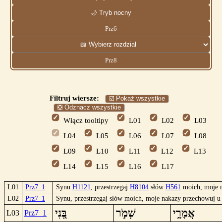
🌙 Tryb nocny
Prz6
Prz8
Filtruj wiersze:
☑️ Pokaż wszystkie
❎ Odznacz wszystkie
Włącz tooltipy
L01
L02
L03
L04
L05
L06
L07
L08
L09
L10
L11
L12
L13
L14
L15
L16
L17
L01
Prz7_1
Synu
H1121
, przestrzegaj
H8104
słów
H561
moich, moje 
L02
Prz7_1
Synu, przestrzegaj słów moich, moje nakazy przechowuj u 
אֲמָרָ֑י
שְׁמֹ֣ר
בְּ֭נִי
L03
Prz7_1