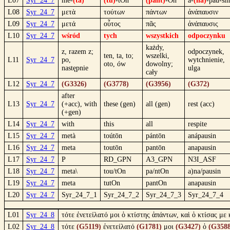
L07
Syr_24_7
me-
(ta)
(tu)
-tOn
(pant)
-On
a-
(na)
-pau-sin
L08
Syr_24_7
μετὰ
τούτων
πάντων
ἀνάπαυσιν
L09
Syr_24_7
μετά
οὗτος
πᾶς
ἀνάπαυσις
L10
Syr_24_7
wśród
tych
wszystkich
odpoczynku
każdy,
z, razem z;
odpoczynek,
ten, ta, to;
wszelki,
L11
Syr_24_7
po,
wytchnienie,
oto, ów
dowolny;
następnie
ulga
cały
L12
Syr_24_7
(G3326)
(G3778)
(G3956)
(G372)
after
L13
Syr_24_7
(+acc), with
these (gen)
all (gen)
rest (acc)
(+gen)
L14
Syr_24_7
with
this
all
respite
L15
Syr_24_7
metà
toútōn
pántōn
anápausin
L16
Syr_24_7
meta
toutōn
pantōn
anapausin
L17
Syr_24_7
P
RD_GPN
A3_GPN
N3I_ASF
L18
Syr_24_7
meta\
tou/tOn
pa/ntOn
a)na/pausin
L19
Syr_24_7
meta
tutOn
pantOn
anapausin
L20
Syr_24_7
Syr_24_7_1
Syr_24_7_2
Syr_24_7_3
Syr_24_7_4
L01
Syr_24_8
τότε ἐνετείλατό μοι ὁ κτίστης ἁπάντων, καὶ ὁ κτίσας μ
L02
Syr_24_8
τότε
(G5119)
ἐνετείλατό
(G1781)
μοι
(G3427)
ὁ
(G3588