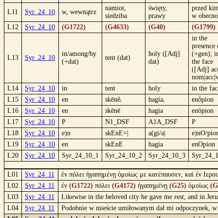
namiot,
święty,
przed kim
L11
Syr_24_10
w, wewnątrz
siedziba
prawy
w obecno
L12
Syr_24_10
(G1722)
(G4633)
(G40)
(G1799)
in the
presence 
in/among/by
holy ([Adj]
(+gen); i
L13
Syr_24_10
tent (dat)
(+dat)
dat)
the face
([Adj] ac
nom|acc|
L14
Syr_24_10
in
tent
holy
in the fac
L15
Syr_24_10
en
skēnêᵢ
hagíaᵢ
enṓpion
L16
Syr_24_10
en
skēnē
hagia
enōpion
L17
Syr_24_10
P
N1_DSF
A1A_DSF
P
L18
Syr_24_10
e)n
skEnE=|
a(gi/a|
e)nO/pio
L19
Syr_24_10
en
skEnE
hagia
enOpion
L20
Syr_24_10
Syr_24_10_1
Syr_24_10_2
Syr_24_10_3
Syr_24_
L01
Syr_24_11
ἐν πόλει ἠγαπημένῃ ὁμοίως με κατέπαυσεν, καὶ ἐν Ιερο
L02
Syr_24_11
ἐν
(G1722)
πόλει
(G4172)
ἠγαπημένῃ
(G25)
ὁμοίως
(G
L03
Syr_24_11
Likewise in the beloved city he gave me rest, and in Je
L04
Syr_24_11
Podobnie w mieście umiłowanym dał mi odpoczynek, w J