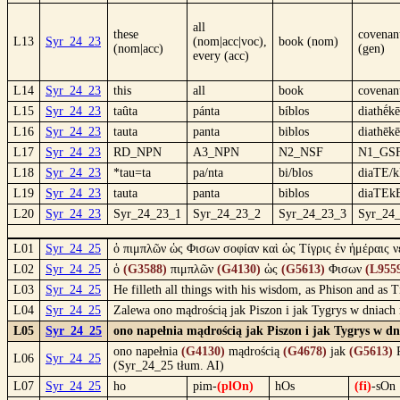
all
these
covenan
L13
Syr_24_23
(nom|acc|voc),
book (nom)
(nom|acc)
(gen)
every (acc)
L14
Syr_24_23
this
all
book
covenan
L15
Syr_24_23
taûta
pánta
bíblos
diathḗkē
L16
Syr_24_23
tauta
panta
biblos
diathēkē
L17
Syr_24_23
RD_NPN
A3_NPN
N2_NSF
N1_GS
L18
Syr_24_23
*tau=ta
pa/nta
bi/blos
diaTE/k
L19
Syr_24_23
tauta
panta
biblos
diaTEk
L20
Syr_24_23
Syr_24_23_1
Syr_24_23_2
Syr_24_23_3
Syr_24
L01
Syr_24_25
ὁ πιμπλῶν ὡς Φισων σοφίαν καὶ ὡς Τίγρις ἐν ἡμέραις ν
L02
Syr_24_25
ὁ
(G3588)
πιμπλῶν
(G4130)
ὡς
(G5613)
Φισων
(L955
L03
Syr_24_25
He filleth all things with his wisdom, as Phison and as T
L04
Syr_24_25
Zalewa ono mądrością jak Piszon i jak Tygrys w dniac
L05
Syr_24_25
ono napełnia mądrością jak Piszon i jak Tygrys w d
ono napełnia
(G4130)
mądrością
(G4678)
jak
(G5613)
P
L06
Syr_24_25
(Syr_24_25 tłum. AI)
L07
Syr_24_25
ho
pim-
(plOn)
hOs
(fi)
-sOn