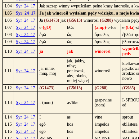
L04
Syr_24_17
Jak szczep winny wypuściłam pełne krasy latorośle, a 
L05
Syr_24_17
Ja jak winorośl wydałam pędy wdzięku, a moje kwia
L06
Syr_24_17
Ja
(G1473)
jak
(G5613)
winorośl
(G288)
wydałam pędy
L07
Syr_24_17
e-
(gO)
hOs
(amp)
-e-los
e-
(bla)
-s
L08
Syr_24_17
ἐγὼ
ὡς
ἄμπελος
ἐβλάστη
L09
Syr_24_17
ἐγώ
ὥς
ἄμπελος
βλαστάν
wypuści
L10
Syr_24_17
ja
jak
winorośl
pędy
jak, jakby,
kiełkowa
niby;
ja; mnie,
pączkow
L11
Syr_24_17
ponieważ,
winorośl
mną, mój
zrodzić s
aby; około,
nowo
mniej więcej
L12
Syr_24_17
(G1473)
(G5613)
(G288)
(G985)
grapevine
I-SPROU
L13
Syr_24_17
I (nom)
as/like
(nom)
ed
L14
Syr_24_17
I
as
vine
sprout
L15
Syr_24_17
egṑ
hōs
ámpelos
eblástēsa
L16
Syr_24_17
egō
hōs
ampelos
eblastēsa
L17
Syr_24_17
RP_NS
C
N2_NSF
VAI_AA