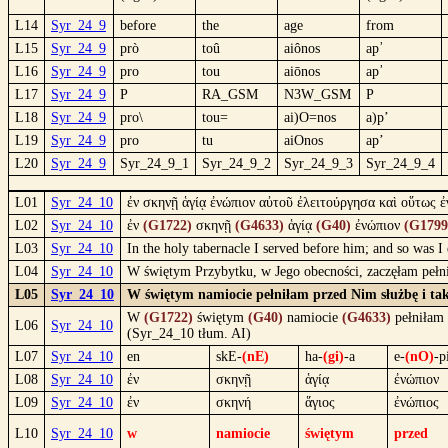
L14
Syr_24_9
before
the
age
from
L15
Syr_24_9
prò
toû
aiônos
ap᾿
L16
Syr_24_9
pro
tou
aiōnos
ap᾿
L17
Syr_24_9
P
RA_GSM
N3W_GSM
P
L18
Syr_24_9
pro\
tou=
ai)O=nos
a)p’
L19
Syr_24_9
pro
tu
aiOnos
ap’
L20
Syr_24_9
Syr_24_9_1
Syr_24_9_2
Syr_24_9_3
Syr_24_9_4
L01
Syr_24_10
ἐν σκηνῇ ἁγίᾳ ἐνώπιον αὐτοῦ ἐλειτούργησα καὶ οὕτως ἐ
L02
Syr_24_10
ἐν
(G1722)
σκηνῇ
(G4633)
ἁγίᾳ
(G40)
ἐνώπιον
(G1799
L03
Syr_24_10
In the holy tabernacle I served before him; and so was I
L04
Syr_24_10
W świętym Przybytku, w Jego obecności, zaczęłam pełni
L05
Syr_24_10
W świętym namiocie pełniłam przed Nim służbę i ta
W
(G1722)
świętym
(G40)
namiocie
(G4633)
pełniłam
L06
Syr_24_10
(Syr_24_10 tłum. AI)
L07
Syr_24_10
en
skE-
(nE)
ha-
(gi)
-a
e-
(nO)
-p
L08
Syr_24_10
ἐν
σκηνῇ
ἁγίᾳ
ἐνώπιον
L09
Syr_24_10
ἐν
σκηνή
ἅγιος
ἐνώπιος
L10
Syr_24_10
w
namiocie
świętym
przed