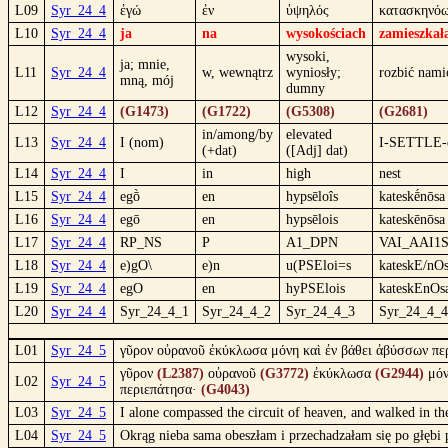
L09
Syr_24_4
ἐγώ
ἐν
ὑψηλός
κατασκηνό
L10
Syr_24_4
ja
na
wysokościach
zamieszka
wysoki,
ja; mnie,
L11
Syr_24_4
w, wewnątrz
wyniosły;
rozbić nami
mną, mój
dumny
L12
Syr_24_4
(G1473)
(G1722)
(G5308)
(G2681)
in/among/by
elevated
L13
Syr_24_4
I (nom)
I-SETTLE-
(+dat)
([Adj] dat)
L14
Syr_24_4
I
in
high
nest
L15
Syr_24_4
egṑ
en
hypsēloîs
kateskḗnōsa
L16
Syr_24_4
egō
en
hypsēlois
kateskēnōsa
L17
Syr_24_4
RP_NS
P
A1_DPN
VAI_AAI1
L18
Syr_24_4
e)gO\
e)n
u(PSEloi=s
kateskE/nOs
L19
Syr_24_4
egO
en
hyPSElois
kateskEnOs
L20
Syr_24_4
Syr_24_4_1
Syr_24_4_2
Syr_24_4_3
Syr_24_4_4
L01
Syr_24_5
γῦρον οὐρανοῦ ἐκύκλωσα μόνη καὶ ἐν βάθει ἀβύσσων πε
γῦρον
(L2387)
οὐρανοῦ
(G3772)
ἐκύκλωσα
(G2944)
μό
L02
Syr_24_5
περιεπάτησα·
(G4043)
L03
Syr_24_5
I alone compassed the circuit of heaven, and walked in th
L04
Syr_24_5
Okrąg nieba sama obeszłam i przechadzałam się po głębi 