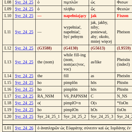
L08
Syr_24_25
ὁ
πιμπλῶν
ὡς
Φισων
L09
Syr_24_25
ὁ
πλήθω
ὥς
Φεισών
L10
Syr_24_25
—
napełniający
jak
Fiszon
jak, jakby,
wypełniać,
niby;
L11
Syr_24_25
—
napełniać;
ponieważ,
Pheison
być pełnym
aby; około,
mniej więcej
L12
Syr_24_25
(G3588)
(G4130)
(G5613)
(L9559)
while fill-ing
(nom,
Pheisōn
L13
Syr_24_25
the (nom)
as/like
nom|acc|voc,
(indecl)
voc)
L14
Syr_24_25
the
fill
as
Pheisōn
L15
Syr_24_25
ho
pimplôn
hōs
Phisōn
L16
Syr_24_25
ho
pimplōn
hōs
Phisōn
L17
Syr_24_25
RA_NSM
V6_PAPNSM
C
N_NS
L18
Syr_24_25
o(
pimplO=n
O(s
*fisOn
L19
Syr_24_25
ho
pimplOn
hOs
fisOn
L20
Syr_24_25
Syr_24_25_1
Syr_24_25_2
Syr_24_25_3
Syr_24_
L01
Syr_24_26
ὁ ἀναπληρῶν ὡς Εὐφράτης σύνεσιν καὶ ὡς Ιορδάνης ἐν 