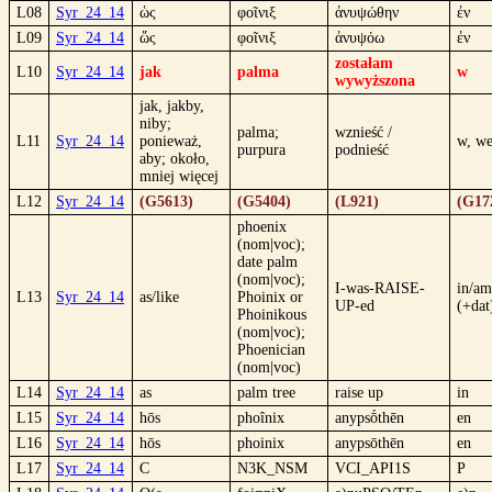
L08
Syr_24_14
ὡς
φοῖνιξ
ἀνυψώθην
ἐν
L09
Syr_24_14
ὥς
φοῖνιξ
ἀνυψόω
ἐν
zostałam
L10
Syr_24_14
jak
palma
w
wywyższona
jak, jakby,
niby;
palma;
wznieść /
L11
Syr_24_14
ponieważ,
w, w
purpura
podnieść
aby; około,
mniej więcej
L12
Syr_24_14
(G5613)
(G5404)
(L921)
(G17
phoenix
(nom|voc);
date palm
(nom|voc);
I-was-RAISE-
in/a
L13
Syr_24_14
as/like
Phoinix or
UP-ed
(+dat
Phoinikous
(nom|voc);
Phoenician
(nom|voc)
L14
Syr_24_14
as
palm tree
raise up
in
L15
Syr_24_14
hōs
phoînix
anypsṓthēn
en
L16
Syr_24_14
hōs
phoinix
anypsōthēn
en
L17
Syr_24_14
C
N3K_NSM
VCI_API1S
P