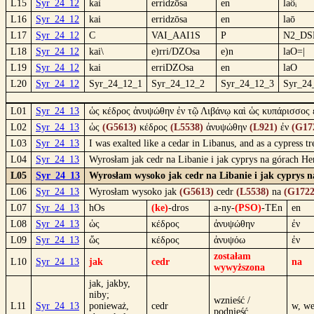
L15
Syr_24_12
kaì
errídzōsa
en
laôᵢ
L16
Syr_24_12
kai
erridzōsa
en
laō
L17
Syr_24_12
C
VAI_AAI1S
P
N2_D
L18
Syr_24_12
kai\
e)rri/DZOsa
e)n
laO=|
L19
Syr_24_12
kai
erriDZOsa
en
laO
L20
Syr_24_12
Syr_24_12_1
Syr_24_12_2
Syr_24_12_3
Syr_24
L01
Syr_24_13
ὡς κέδρος ἀνυψώθην ἐν τῷ Λιβάνῳ καὶ ὡς κυπάρισσος 
L02
Syr_24_13
ὡς
(G5613)
κέδρος
(L5538)
ἀνυψώθην
(L921)
ἐν
(G17
L03
Syr_24_13
I was exalted like a cedar in Libanus, and as a cypress
L04
Syr_24_13
Wyrosłam jak cedr na Libanie i jak cyprys na górach H
L05
Syr_24_13
Wyrosłam wysoko jak cedr na Libanie i jak cyprys 
L06
Syr_24_13
Wyrosłam wysoko jak
(G5613)
cedr
(L5538)
na
(G1722
L07
Syr_24_13
hOs
(ke)
-dros
a-ny-
(PSO)
-TEn
en
L08
Syr_24_13
ὡς
κέδρος
ἀνυψώθην
ἐν
L09
Syr_24_13
ὥς
κέδρος
ἀνυψόω
ἐν
zostałam
L10
Syr_24_13
jak
cedr
na
wywyższona
jak, jakby,
niby;
wznieść /
L11
Syr_24_13
ponieważ,
cedr
w, w
podnieść