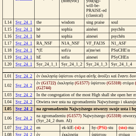
(nom|voc)
you(sg)-
will-be-
PRAISE-ed
(classical)
L14
Syr_24_1
the
wisdom
sing praise
soul
L15
Syr_24_1
hē
sophía
ainései
psychḕn
L16
Syr_24_1
hē
sophia
ainesei
psychēn
L17
Syr_24_1
RA_NSF
N1A_NSF
VF_FAI3S
N1_ASF
L18
Syr_24_1
*(E
sofi/a
ai)ne/sei
PSuCHE\n
L19
Syr_24_1
hE
sofia
ainesei
PSyCHEn
L20
Syr_24_1
Syr_24_1_1
Syr_24_1_2
Syr_24_1_3
Syr_24_1_4
L01
Syr_24_2
ἐν ἐκκλησίᾳ ὑψίστου στόμα αὐτῆς ἀνοίξει καὶ ἔναντι δυ
ἐν
(G1722)
ἐκκλησίᾳ
(G1577)
ὑψίστου
(G5310)
στόμα
L02
Syr_24_2
(G2744)
L03
Syr_24_2
In the congregation of the most High shall she open her 
L04
Syr_24_2
Otwiera swe usta na zgromadzeniu Najwyższego i ukazuje
L05
Syr_24_2
na zgromadzeniu Najwyższego otworzy swoje usta i będ
na zgromadzeniu
(G1577)
Najwyższego
(G5310)
otworz
L06
Syr_24_2
(Syr_24_2 tłum. AI)
L07
Syr_24_2
en
ek-klE-
(si)
-a
hy-
(PSi)
-stu
(sto)
-ma
L08
Syr_24_2
ἐν
ἐκκλησίᾳ
ὑψίστου
στόμα