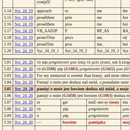
you(pl)!
L14
Syr_24_19
approach
to
me
the
L15
Syr_24_19
prosélthete
prós
me
hoi
L16
Syr_24_19
proselthete
pros
me
hoi
L17
Syr_24_19
VB_AAD2P
P
RP_AS
RA
L18
Syr_24_19
prose/lTete
pro/s
me,
oi(
L19
Syr_24_19
proselTete
pros
me,
hoi
L20
Syr_24_19
Syr_24_19_1
Syr_24_19_2
Syr_24_19_3
Syr
L01
Syr_24_20
τὸ γὰρ μνημόσυνόν μου ὑπὲρ τὸ μέλι γλυκύ, καὶ ἡ κληρ
L02
Syr_24_20
τὸ
(G3588)
γὰρ
(G1063)
μνημόσυνόν
(G3422)
μου
(G3
L03
Syr_24_20
For my memorial is sweeter than honey, and mine inher
L04
Syr_24_20
Pamięć o mnie jest słodsza nad miód, a posiadanie mnie
L05
Syr_24_20
pamięć o mnie jest bowiem słodsza niż miód, a moje 
L06
Syr_24_20
pamięć o mnie
(G3450)
jest bowiem
(G1063)
słodsza n
L07
Syr_24_20
to
gar
mnE-mo-sy-
(non)
mu
L08
Syr_24_20
τὸ
γὰρ
μνημόσυνόν
μου
L09
Syr_24_20
ὁ
γάρ
μνημόσυνον
μου
L10
Syr_24_20
—
bowiem
pamiątka
moj