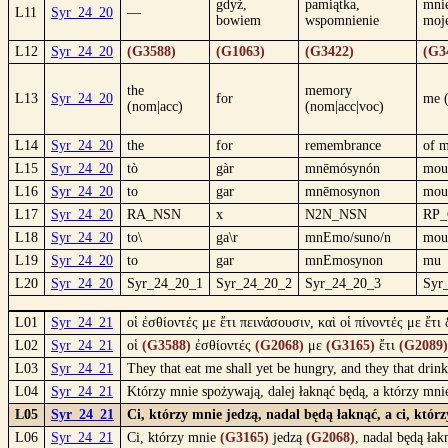
gdyż,
pamiątka,
mni
L11
Syr_24_20
—
bowiem
wspomnienie
moj
L12
Syr_24_20
(G3588)
(G1063)
(G3422)
(G3
the
memory
L13
Syr_24_20
for
me 
(nom|acc)
(nom|acc|voc)
L14
Syr_24_20
the
for
remembrance
of 
L15
Syr_24_20
tò
gàr
mnēmósynón
mou
L16
Syr_24_20
to
gar
mnēmosynon
mou
L17
Syr_24_20
RA_NSN
x
N2N_NSN
RP
L18
Syr_24_20
to\
ga\r
mnEmo/suno/n
mou
L19
Syr_24_20
to
gar
mnEmosynon
mu
L20
Syr_24_20
Syr_24_20_1
Syr_24_20_2
Syr_24_20_3
Syr
L01
Syr_24_21
οἱ ἐσθίοντές με ἔτι πεινάσουσιν, καὶ οἱ πίνοντές με ἔτι
L02
Syr_24_21
οἱ
(G3588)
ἐσθίοντές
(G2068)
με
(G3165)
ἔτι
(G2089)
L03
Syr_24_21
They that eat me shall yet be hungry, and they that drink
L04
Syr_24_21
Którzy mnie spożywają, dalej łaknąć będą, a którzy mni
L05
Syr_24_21
Ci, którzy mnie jedzą, nadal będą łaknąć, a ci, któr
L06
Syr_24_21
Ci, którzy mnie
(G3165)
jedzą
(G2068)
, nadal będą ła