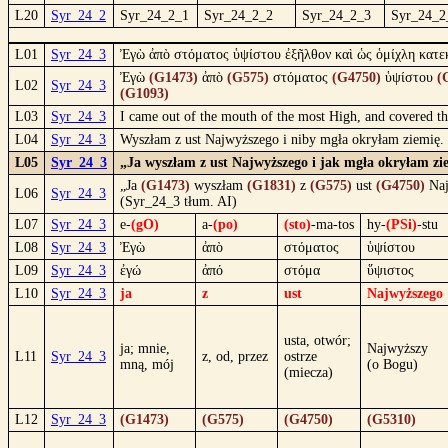
L20
Syr_24_2
Syr_24_2_1
Syr_24_2_2
Syr_24_2_3
Syr_24_2
L01
Syr_24_3
Ἐγὼ ἀπὸ στόματος ὑψίστου ἐξῆλθον καὶ ὡς ὁμίχλη κατε
Ἐγὼ
(G1473)
ἀπὸ
(G575)
στόματος
(G4750)
ὑψίστου
(
L02
Syr_24_3
(G1093)
L03
Syr_24_3
I came out of the mouth of the most High, and covered the
L04
Syr_24_3
Wyszłam z ust Najwyższego i niby mgła okryłam ziemię.
L05
Syr_24_3
„Ja wyszłam z ust Najwyższego i jak mgła okryłam zi
„Ja
(G1473)
wyszłam
(G1831)
z
(G575)
ust
(G4750)
Naj
L06
Syr_24_3
(Syr_24_3 tłum. AI)
L07
Syr_24_3
e-
(gO)
a-
(po)
(sto)
-ma-tos
hy-
(PSi)
-stu
L08
Syr_24_3
Ἐγὼ
ἀπὸ
στόματος
ὑψίστου
L09
Syr_24_3
ἐγώ
ἀπό
στόμα
ὕψιστος
L10
Syr_24_3
ja
z
ust
Najwyższego
usta, otwór;
ja; mnie,
Najwyższy
L11
Syr_24_3
z, od, przez
ostrze
mną, mój
(o Bogu)
(miecza)
L12
Syr_24_3
(G1473)
(G575)
(G4750)
(G5310)