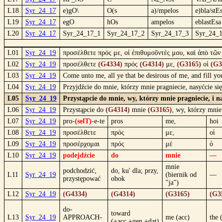
L18
Syr_24_17
e)gO\
O(s
a)/mpelos
e)bla/stE
L19
Syr_24_17
egO
hOs
ampelos
eblastEsa
L20
Syr_24_17
Syr_24_17_1
Syr_24_17_2
Syr_24_17_3
Syr_24_
L01
Syr_24_19
προσέλθετε πρός με, οἱ ἐπιθυμοῦντές μου, καὶ ἀπὸ τῶ
L02
Syr_24_19
προσέλθετε
(G4334)
πρός
(G4314)
με,
(G3165)
οἱ
(G3
L03
Syr_24_19
Come unto me, all ye that be desirous of me, and fill yo
L04
Syr_24_19
Przyjdźcie do mnie, którzy mnie pragniecie, nasyćcie 
L05
Syr_24_19
Przystąpcie do mnie, wy, którzy mnie pragniecie, i n
L06
Syr_24_19
Przystąpcie do
(G4314)
mnie
(G3165)
, wy, którzy mni
L07
Syr_24_19
pro-
(selT)
-e-te
pros
me,
hoi
L08
Syr_24_19
προσέλθετε
πρός
με,
οἱ
L09
Syr_24_19
προσέρχομαι
πρός
μέ
ὁ
L10
Syr_24_19
podejdźcie
do
mnie
—
mnie
podchodzić,
do, ku' dla; przy,
L11
Syr_24_19
(biernik od
—
przystępować
obok
"ja")
L12
Syr_24_19
(G4334)
(G4314)
(G3165)
(G3
do-
toward
L13
Syr_24_19
APPROACH-
me (acc)
the 
(+acc,+gen,+dat)