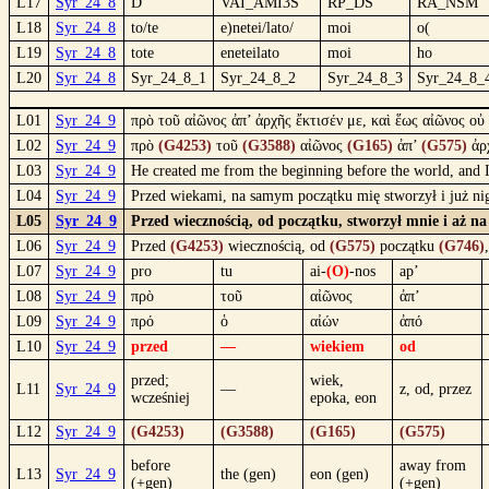
L17
Syr_24_8
D
VAI_AMI3S
RP_DS
RA_NSM
L18
Syr_24_8
to/te
e)netei/lato/
moi
o(
L19
Syr_24_8
tote
eneteilato
moi
ho
L20
Syr_24_8
Syr_24_8_1
Syr_24_8_2
Syr_24_8_3
Syr_24_8_
L01
Syr_24_9
πρὸ τοῦ αἰῶνος ἀπ’ ἀρχῆς ἔκτισέν με, καὶ ἕως αἰῶνος οὐ
L02
Syr_24_9
πρὸ
(G4253)
τοῦ
(G3588)
αἰῶνος
(G165)
ἀπ’
(G575)
ἀρ
L03
Syr_24_9
He created me from the beginning before the world, and I 
L04
Syr_24_9
Przed wiekami, na samym początku mię stworzył i już nig
L05
Syr_24_9
Przed wiecznością, od początku, stworzył mnie i aż na
L06
Syr_24_9
Przed
(G4253)
wiecznością, od
(G575)
początku
(G746)
L07
Syr_24_9
pro
tu
ai-
(O)
-nos
ap’
L08
Syr_24_9
πρὸ
τοῦ
αἰῶνος
ἀπ’
L09
Syr_24_9
πρό
ὁ
αἰών
ἀπό
L10
Syr_24_9
przed
—
wiekiem
od
przed;
wiek,
L11
Syr_24_9
—
z, od, przez
wcześniej
epoka, eon
L12
Syr_24_9
(G4253)
(G3588)
(G165)
(G575)
before
away from
L13
Syr_24_9
the (gen)
eon (gen)
(+gen)
(+gen)