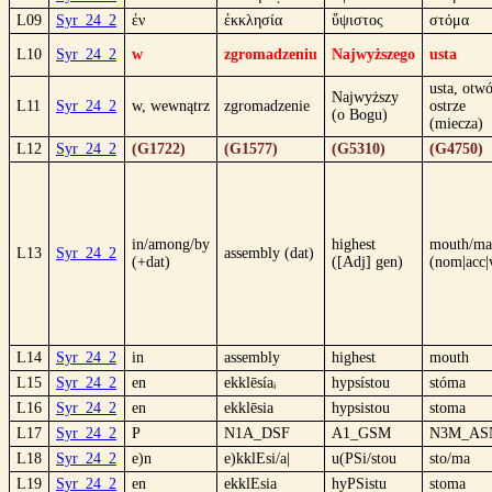
L09
Syr_24_2
ἐν
ἐκκλησία
ὕψιστος
στόμα
L10
Syr_24_2
w
zgromadzeniu
Najwyższego
usta
usta, otwó
Najwyższy
L11
Syr_24_2
w, wewnątrz
zgromadzenie
ostrze
(o Bogu)
(miecza)
L12
Syr_24_2
(G1722)
(G1577)
(G5310)
(G4750)
in/among/by
highest
mouth/m
L13
Syr_24_2
assembly (dat)
(+dat)
([Adj] gen)
(nom|acc|
L14
Syr_24_2
in
assembly
highest
mouth
L15
Syr_24_2
en
ekklēsíaᵢ
hypsístou
stóma
L16
Syr_24_2
en
ekklēsia
hypsistou
stoma
L17
Syr_24_2
P
N1A_DSF
A1_GSM
N3M_AS
L18
Syr_24_2
e)n
e)kklEsi/a|
u(PSi/stou
sto/ma
L19
Syr_24_2
en
ekklEsia
hyPSistu
stoma