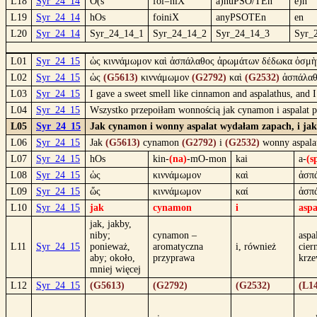
L18
Syr_24_14
O(s
foi=niX
a)nuPSO/TEn
e)n
L19
Syr_24_14
hOs
foiniX
anyPSOTEn
en
L20
Syr_24_14
Syr_24_14_1
Syr_24_14_2
Syr_24_14_3
Syr_
L01
Syr_24_15
ὡς κιννάμωμον καὶ ἀσπάλαθος ἀρωμάτων δέδωκα ὀσμὴν κ
L02
Syr_24_15
ὡς
(G5613)
κιννάμωμον
(G2792)
καὶ
(G2532)
ἀσπάλα
L03
Syr_24_15
I gave a sweet smell like cinnamon and aspalathus, and I
L04
Syr_24_15
Wszystko przepoiłam wonnością jak cynamon i aspalat 
L05
Syr_24_15
Jak cynamon i wonny aspalat wydałam zapach, i jak 
L06
Syr_24_15
Jak
(G5613)
cynamon
(G2792)
i
(G2532)
wonny aspal
L07
Syr_24_15
hOs
kin-
(na)
-mO-mon
kai
a-
(s
L08
Syr_24_15
ὡς
κιννάμωμον
καὶ
ἀσπ
L09
Syr_24_15
ὥς
κιννάμωμον
καί
ἀσπ
L10
Syr_24_15
jak
cynamon
i
aspa
jak, jakby,
niby;
cynamon –
aspa
L11
Syr_24_15
ponieważ,
aromatyczna
i, również
cier
aby; około,
przyprawa
krz
mniej więcej
L12
Syr_24_15
(G5613)
(G2792)
(G2532)
(L1