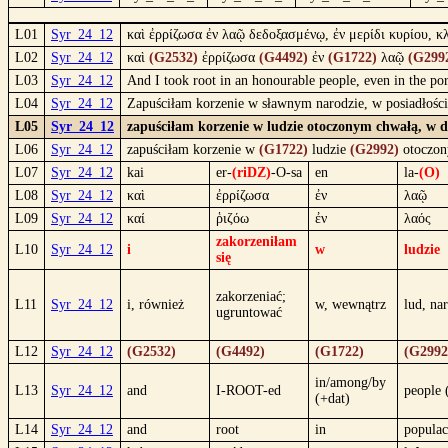
L01
Syr_24_12
καὶ ἐρρίζωσα ἐν λαῷ δεδοξασμένῳ, ἐν μερίδι κυρίου, κ
L02
Syr_24_12
καὶ
(G2532)
ἐρρίζωσα
(G4492)
ἐν
(G1722)
λαῷ
(G299
L03
Syr_24_12
And I took root in an honourable people, even in the por
L04
Syr_24_12
Zapuściłam korzenie w sławnym narodzie, w posiadłości
L05
Syr_24_12
zapuściłam korzenie w ludzie otoczonym chwałą, w dz
L06
Syr_24_12
zapuściłam korzenie w
(G1722)
ludzie
(G2992)
otoczon
L07
Syr_24_12
kai
er-
(riDZ)
-O-sa
en
la-
(O)
L08
Syr_24_12
καὶ
ἐρρίζωσα
ἐν
λαῷ
L09
Syr_24_12
καί
ῥιζόω
ἐν
λαός
zakorzeniłam
L10
Syr_24_12
i
w
ludzie
się
zakorzeniać;
L11
Syr_24_12
i, również
w, wewnątrz
lud, na
ugruntować
L12
Syr_24_12
(G2532)
(G4492)
(G1722)
(G2992
in/among/by
L13
Syr_24_12
and
I-ROOT-ed
people 
(+dat)
L14
Syr_24_12
and
root
in
populac