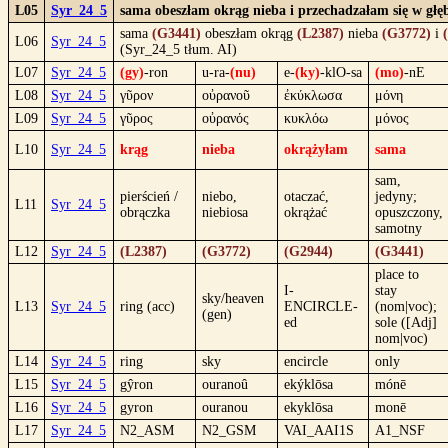
L05
Syr_24_5
sama obeszłam okrąg nieba i przechadzałam się w głęb
sama
(G3441)
obeszłam okrąg
(L2387)
nieba
(G3772)
i
L06
Syr_24_5
(Syr_24_5 tłum. AI)
L07
Syr_24_5
(gy)
-ron
u-ra-
(nu)
e-
(ky)
-klO-sa
(mo)
-nE
L08
Syr_24_5
γῦρον
οὐρανοῦ
ἐκύκλωσα
μόνη
L09
Syr_24_5
γῦρος
οὐρανός
κυκλόω
μόνος
L10
Syr_24_5
krąg
nieba
okrążyłam
sama
sam,
pierścień /
niebo,
otaczać,
jedyny;
L11
Syr_24_5
obrączka
niebiosa
okrążać
opuszczony,
samotny
L12
Syr_24_5
(L2387)
(G3772)
(G2944)
(G3441)
place to
I-
stay
sky/heaven
L13
Syr_24_5
ring (acc)
ENCIRCLE-
(nom|voc);
(gen)
ed
sole ([Adj]
nom|voc)
L14
Syr_24_5
ring
sky
encircle
only
L15
Syr_24_5
gŷron
ouranoû
ekýklōsa
mónē
L16
Syr_24_5
gyron
ouranou
ekyklōsa
monē
L17
Syr_24_5
N2_ASM
N2_GSM
VAI_AAI1S
A1_NSF