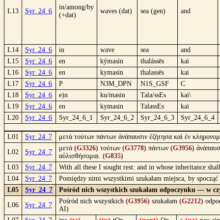
in/among/by
L13
Syr_24_6
waves (dat)
sea (gen)
and
(+dat)
L14
Syr_24_6
in
wave
sea
and
L15
Syr_24_6
en
kýmasin
thalássēs
kaì
L16
Syr_24_6
en
kymasin
thalassēs
kai
L17
Syr_24_6
P
N3M_DPN
N1S_GSF
C
L18
Syr_24_6
e)n
ku/masin
Tala/ssEs
kai\
L19
Syr_24_6
en
kymasin
TalassEs
kai
L20
Syr_24_6
Syr_24_6_1
Syr_24_6_2
Syr_24_6_3
Syr_24_6_4
L01
Syr_24_7
μετὰ τούτων πάντων ἀνάπαυσιν ἐζήτησα καὶ ἐν κληρονομ
μετὰ
(G3326)
τούτων
(G3778)
πάντων
(G3956)
ἀνάπαυ
L02
Syr_24_7
αὐλισθήσομαι.
(G835)
L03
Syr_24_7
With all these I sought rest: and in whose inheritance sha
L04
Syr_24_7
Pomiędzy nimi wszystkimi szukałam miejsca, by spocząć
L05
Syr_24_7
Pośród nich wszystkich szukałam odpoczynku — w cz
Pośród nich wszystkich
(G3956)
szukałam
(G2212)
odpo
L06
Syr_24_7
AI)