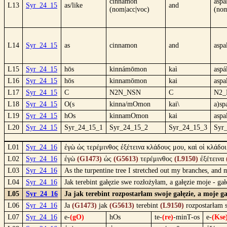
cinnamon
aspa
L13
Syr_24_15
as/like
and
(nom|acc|voc)
(no
L14
Syr_24_15
as
cinnamon
and
aspa
L15
Syr_24_15
hōs
kinnámōmon
kaì
aspá
L16
Syr_24_15
hōs
kinnamōmon
kai
aspa
L17
Syr_24_15
C
N2N_NSN
C
N2
L18
Syr_24_15
O(s
kinna/mOmon
kai\
a)sp
L19
Syr_24_15
hOs
kinnamOmon
kai
aspa
L20
Syr_24_15
Syr_24_15_1
Syr_24_15_2
Syr_24_15_3
Syr
L01
Syr_24_16
ἐγὼ ὡς τερέμινθος ἐξέτεινα κλάδους μου, καὶ οἱ κλάδοι
L02
Syr_24_16
ἐγὼ
(G1473)
ὡς
(G5613)
τερέμινθος
(L9150)
ἐξέτεινα
L03
Syr_24_16
As the turpentine tree I stretched out my branches, and
L04
Syr_24_16
Jak terebint gałęzie swe rozłożyłam, a gałęzie moje - g
L05
Syr_24_16
Ja jak terebint rozpostarłam swoje gałęzie, a moje ga
L06
Syr_24_16
Ja
(G1473)
jak
(G5613)
terebint
(L9150)
rozpostarłam 
L07
Syr_24_16
e-
(gO)
hOs
te-
(re)
-minT-os
e-
(Kse