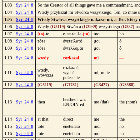
L03
Syr_24_8
So the Creator of all things gave me a commandment, and h
L04
Syr_24_8
Wtedy przykazał mi Stwórca wszystkiego, Ten, co mnie st
L05
Syr_24_8
Wtedy Stwórca wszystkiego nakazał mi, a Ten, który 
L06
Syr_24_8
Wtedy
(G5119)
Stwórca
(G2939)
wszystkiego
(G537)
na
L07
Syr_24_8
(to)
-te
e-ne-tei-la-
(to)
moi
ho
L08
Syr_24_8
τότε
ἐνετείλατό
μοι
ὁ
L09
Syr_24_8
τότε
ἐντέλλομαι
μοι
ὁ
L10
Syr_24_8
wtedy
rozkazał
mi
—
rozkazać;
wtedy,
L11
Syr_24_8
wydać
mi, mnie
—
wówczas
polecenie
L12
Syr_24_8
(G5119)
(G1781)
(G3427)
(G3588)
he/she/it-was-
L13
Syr_24_8
then
me (dat)
the (nom)
ENJOIN-ed
L14
Syr_24_8
at that
direct
me
the
L15
Syr_24_8
tóte
eneteílató
moi
ho
L16
Syr_24_8
tote
eneteilato
moi
ho