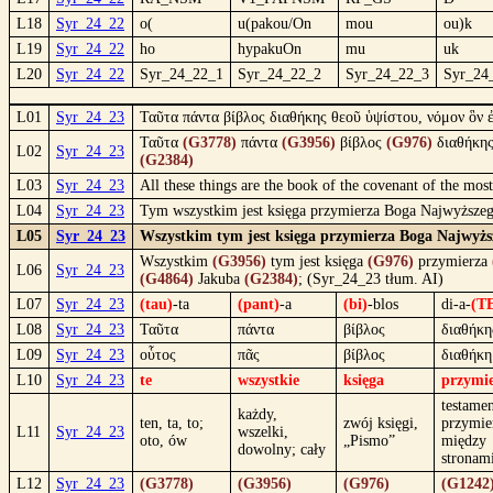
L18
Syr_24_22
o(
u(pakou/On
mou
ou)k
L19
Syr_24_22
ho
hypakuOn
mu
uk
L20
Syr_24_22
Syr_24_22_1
Syr_24_22_2
Syr_24_22_3
Syr_24
L01
Syr_24_23
Ταῦτα πάντα βίβλος διαθήκης θεοῦ ὑψίστου, νόμον ὃν
Ταῦτα
(G3778)
πάντα
(G3956)
βίβλος
(G976)
διαθήκη
L02
Syr_24_23
(G2384)
L03
Syr_24_23
All these things are the book of the covenant of the mo
L04
Syr_24_23
Tym wszystkim jest księga przymierza Boga Najwyższeg
L05
Syr_24_23
Wszystkim tym jest księga przymierza Boga Najwyżs
Wszystkim
(G3956)
tym jest księga
(G976)
przymierza
L06
Syr_24_23
(G4864)
Jakuba
(G2384)
; (Syr_24_23 tłum. AI)
L07
Syr_24_23
(tau)
-ta
(pant)
-a
(bi)
-blos
di-a-
(T
L08
Syr_24_23
Ταῦτα
πάντα
βίβλος
διαθήκη
L09
Syr_24_23
οὗτος
πᾶς
βίβλος
διαθήκη
L10
Syr_24_23
te
wszystkie
księga
przymi
testamen
każdy,
ten, ta, to;
zwój księgi,
przymie
L11
Syr_24_23
wszelki,
oto, ów
„Pismo”
między
dowolny; cały
stronam
L12
Syr_24_23
(G3778)
(G3956)
(G976)
(G1242