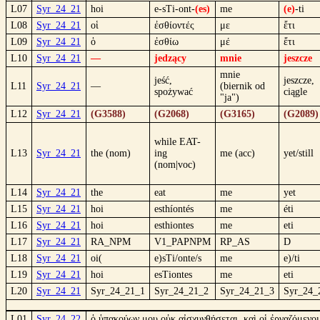
L07
Syr_24_21
hoi
e-sTi-ont-
(es)
me
(e)
-ti
L08
Syr_24_21
οἱ
ἐσθίοντές
με
ἔτι
L09
Syr_24_21
ὁ
ἐσθίω
μέ
ἔτι
L10
Syr_24_21
—
jedzący
mnie
jeszcze
mnie
jeść,
jeszcze,
L11
Syr_24_21
—
(biernik od
spożywać
ciągle
"ja")
L12
Syr_24_21
(G3588)
(G2068)
(G3165)
(G2089)
while EAT-
L13
Syr_24_21
the (nom)
ing
me (acc)
yet/still
(nom|voc)
L14
Syr_24_21
the
eat
me
yet
L15
Syr_24_21
hoi
esthíontés
me
éti
L16
Syr_24_21
hoi
esthiontes
me
eti
L17
Syr_24_21
RA_NPM
V1_PAPNPM
RP_AS
D
L18
Syr_24_21
oi(
e)sTi/onte/s
me
e)/ti
L19
Syr_24_21
hoi
esTiontes
me
eti
L20
Syr_24_21
Syr_24_21_1
Syr_24_21_2
Syr_24_21_3
Syr_24_
L01
Syr_24_22
ὁ ὑπακούων μου οὐκ αἰσχυνθήσεται, καὶ οἱ ἐργαζόμενοι