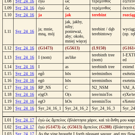
L08
Syr_24_16
ἐγὼ
ὡς
τερέμινθος
ἐξέτει
L09
Syr_24_16
ἐγώ
ὥς
τερέμινθος
ἐκτείν
L10
Syr_24_16
ja
jak
terebint
rozcią
jak, jakby,
niby;
ja; mnie,
terebint / dąb
wyciąg
L11
Syr_24_16
ponieważ,
mną, mój
terebintowy
(np. rę
aby; około,
mniej więcej
L12
Syr_24_16
(G1473)
(G5613)
(L9150)
(G161
terebinth tree
I-EXT
L13
Syr_24_16
I (nom)
as/like
(nom)
ed
L14
Syr_24_16
I
as
terebinth tree
extend
L15
Syr_24_16
egṑ
hōs
teréminthos
exétein
L16
Syr_24_16
egō
hōs
tereminthos
exetein
L17
Syr_24_16
RP_NS
C
N2_NSM
VAI_A
L18
Syr_24_16
e)gO\
O(s
tere/minTos
e)Xe/te
L19
Syr_24_16
egO
hOs
tereminTos
eXetei
L20
Syr_24_16
Syr_24_16_1
Syr_24_16_2
Syr_24_16_3
Syr_2
L01
Syr_24_17
ἐγὼ ὡς ἄμπελος ἐβλάστησα χάριν, καὶ τὰ ἄνθη μου καρ
L02
Syr_24_17
ἐγὼ
(G1473)
ὡς
(G5613)
ἄμπελος
(G288)
ἐβλάστησα
L03
Syr_24_17
As the vine brought I forth pleasant savour, and my flow