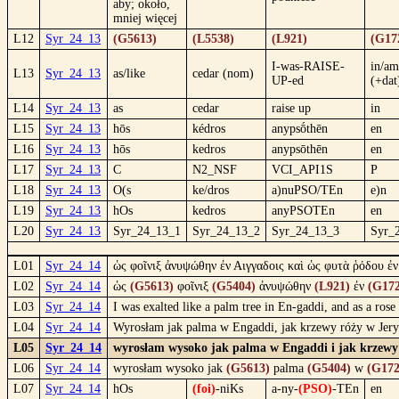
aby; około,
mniej więcej
L12
Syr_24_13
(G5613)
(L5538)
(L921)
(G17
I-was-RAISE-
in/a
L13
Syr_24_13
as/like
cedar (nom)
UP-ed
(+dat
L14
Syr_24_13
as
cedar
raise up
in
L15
Syr_24_13
hōs
kédros
anypsṓthēn
en
L16
Syr_24_13
hōs
kedros
anypsōthēn
en
L17
Syr_24_13
C
N2_NSF
VCI_API1S
P
L18
Syr_24_13
O(s
ke/dros
a)nuPSO/TEn
e)n
L19
Syr_24_13
hOs
kedros
anyPSOTEn
en
L20
Syr_24_13
Syr_24_13_1
Syr_24_13_2
Syr_24_13_3
Syr_
L01
Syr_24_14
ὡς φοῖνιξ ἀνυψώθην ἐν Αιγγαδοις καὶ ὡς φυτὰ ῥόδου ἐν
L02
Syr_24_14
ὡς
(G5613)
φοῖνιξ
(G5404)
ἀνυψώθην
(L921)
ἐν
(G172
L03
Syr_24_14
I was exalted like a palm tree in En-gaddi, and as a rose 
L04
Syr_24_14
Wyrosłam jak palma w Engaddi, jak krzewy róży w Jeryc
L05
Syr_24_14
wyrosłam wysoko jak palma w Engaddi i jak krzewy r
L06
Syr_24_14
wyrosłam wysoko jak
(G5613)
palma
(G5404)
w
(G172
L07
Syr_24_14
hOs
(foi)
-niKs
a-ny-
(PSO)
-TEn
en