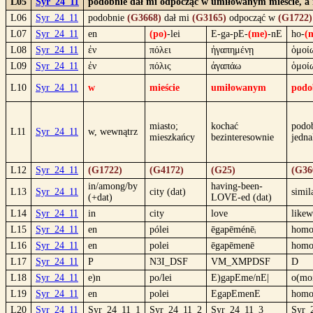
L05
Syr_24_11
podobnie dał mi odpocząć w umiłowanym mieście, a m
L06
Syr_24_11
podobnie
(G3668)
dał mi
(G3165)
odpocząć w
(G1722)
L07
Syr_24_11
en
(po)
-lei
E-ga-pE-
(me)
-nE
ho-
(
L08
Syr_24_11
ἐν
πόλει
ἠγαπημένῃ
ὁμοί
L09
Syr_24_11
ἐν
πόλις
ἀγαπάω
ὁμοί
L10
Syr_24_11
w
mieście
umiłowanym
podo
miasto;
kochać
podo
L11
Syr_24_11
w, wewnątrz
mieszkańcy
bezinteresownie
jedn
L12
Syr_24_11
(G1722)
(G4172)
(G25)
(G36
in/among/by
having-been-
L13
Syr_24_11
city (dat)
simil
(+dat)
LOVE-ed (dat)
L14
Syr_24_11
in
city
love
likew
L15
Syr_24_11
en
pólei
ēgapēménēᵢ
homo
L16
Syr_24_11
en
polei
ēgapēmenē
homo
L17
Syr_24_11
P
N3I_DSF
VM_XMPDSF
D
L18
Syr_24_11
e)n
po/lei
E)gapEme/nE|
o(mo
L19
Syr_24_11
en
polei
EgapEmenE
homo
L20
Syr_24_11
Syr_24_11_1
Syr_24_11_2
Syr_24_11_3
Syr_