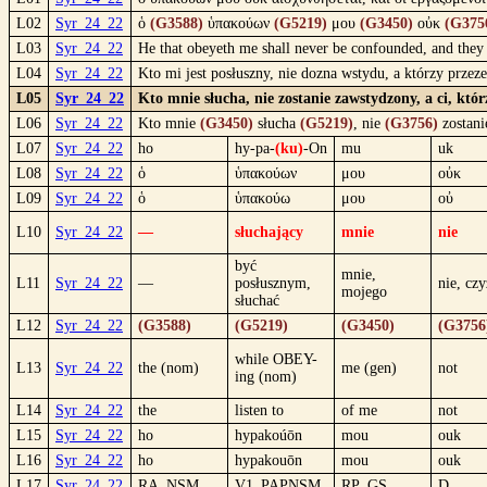
L02
Syr_24_22
ὁ
(G3588)
ὑπακούων
(G5219)
μου
(G3450)
οὐκ
(G375
L03
Syr_24_22
He that obeyeth me shall never be confounded, and they 
L04
Syr_24_22
Kto mi jest posłuszny, nie dozna wstydu, a którzy przez
L05
Syr_24_22
Kto mnie słucha, nie zostanie zawstydzony, a ci, któr
L06
Syr_24_22
Kto mnie
(G3450)
słucha
(G5219)
, nie
(G3756)
zostan
L07
Syr_24_22
ho
hy-pa-
(ku)
-On
mu
uk
L08
Syr_24_22
ὁ
ὑπακούων
μου
οὐκ
L09
Syr_24_22
ὁ
ὑπακούω
μου
οὐ
L10
Syr_24_22
—
słuchający
mnie
nie
być
mnie,
L11
Syr_24_22
—
posłusznym,
nie, czy
mojego
słuchać
L12
Syr_24_22
(G3588)
(G5219)
(G3450)
(G3756
while OBEY-
L13
Syr_24_22
the (nom)
me (gen)
not
ing (nom)
L14
Syr_24_22
the
listen to
of me
not
L15
Syr_24_22
ho
hypakoúōn
mou
ouk
L16
Syr_24_22
ho
hypakouōn
mou
ouk
L17
Syr_24_22
RA_NSM
V1_PAPNSM
RP_GS
D