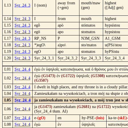
away from
mouth/maw
highest
L13
Syr_24_3
I (nom)
(+gen)
(gen)
([Adj] gen)
L14
Syr_24_3
I
from
mouth
highest
L15
Syr_24_3
egṑ
apò
stómatos
hypsístou
L16
Syr_24_3
egō
apo
stomatos
hypsistou
L17
Syr_24_3
RP_NS
P
N3M_GSN
A1_GSM
L18
Syr_24_3
*)egO\
a)po\
sto/matos
u(PSi/stou
L19
Syr_24_3
egO
apo
stomatos
hyPSistu
L20
Syr_24_3
Syr_24_3_1
Syr_24_3_2
Syr_24_3_3
Syr_24_3_4
L01
Syr_24_4
ἐγὼ ἐν ὑψηλοῖς κατεσκήνωσα, καὶ ὁ θρόνος μου ἐν στύλ
ἐγὼ
(G1473)
ἐν
(G1722)
ὑψηλοῖς
(G5308)
κατεσκήνωσ
L02
Syr_24_4
(G3507)
L03
Syr_24_4
I dwelt in high places, and my throne is in a cloudy pilla
L04
Syr_24_4
Zamieszkałam na wysokościach, a tron mój na słupie z o
L05
Syr_24_4
ja zamieszkałam na wysokościach, a mój tron jest w s
ja
(G1473)
zamieszkałam
(G2681)
na
(G1722)
wysokośc
L06
Syr_24_4
(Syr_24_4 tłum. AI)
L07
Syr_24_4
e-
(gO)
en
hy-PSE-
(lois)
ka-te-
(skE)
L08
Syr_24_4
ἐγὼ
ἐν
ὑψηλοῖς
κατεσκήνωσ