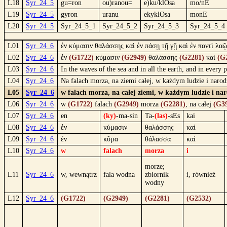
L18
Syr_24_5
gu=ron
ou)ranou=
e)ku/klOsa
mo/nE
L19
Syr_24_5
gyron
uranu
ekyklOsa
monE
L20
Syr_24_5
Syr_24_5_1
Syr_24_5_2
Syr_24_5_3
Syr_24_5_4
L01
Syr_24_6
ἐν κύμασιν θαλάσσης καὶ ἐν πάσῃ τῇ γῇ καὶ ἐν παντὶ λαῷ
L02
Syr_24_6
ἐν
(G1722)
κύμασιν
(G2949)
θαλάσσης
(G2281)
καὶ
(G
L03
Syr_24_6
In the waves of the sea and in all the earth, and in every 
L04
Syr_24_6
Na falach morza, na ziemi całej, w każdym ludzie i nar
L05
Syr_24_6
w falach morza, na całej ziemi, w każdym ludzie i na
L06
Syr_24_6
w
(G1722)
falach
(G2949)
morza
(G2281)
, na całej
(G3
L07
Syr_24_6
en
(ky)
-ma-sin
Ta-
(las)
-sEs
kai
L08
Syr_24_6
ἐν
κύμασιν
θαλάσσης
καὶ
L09
Syr_24_6
ἐν
κῦμα
θάλασσα
καί
L10
Syr_24_6
w
falach
morza
i
morze;
L11
Syr_24_6
w, wewnątrz
fala wodna
zbiornik
i, również
wodny
L12
Syr_24_6
(G1722)
(G2949)
(G2281)
(G2532)