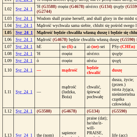
Ἡ
(G3588)
σοφία
(G4678)
αἰνέσει
(G134)
ψυχὴν
(G559
L02
Syr_24_1
(G2744)
L03
Syr_24_1
Wisdom shall praise herself, and shall glory in the midst 
L04
Syr_24_1
Mądrość wychwala sama siebie, chlubi się pośród swego 
L05
Syr_24_1
Mądrość będzie chwaliła własną duszę i będzie się chl
L06
Syr_24_1
Mądrość
(G4678)
będzie chwaliła własną duszę
(G5590)
L07
Syr_24_1
hE
so-
(fi)
-a
ai-
(ne)
-sei
PSy-
(CHEn)
L08
Syr_24_1
Ἡ
σοφία
αἰνέσει
ψυχὴν
L09
Syr_24_1
ὁ
σοφία
αἰνέω
ψυχή
będzie
L10
Syr_24_1
—
mądrość
duszę
chwalić
dusza, życie;
(przen.)
mądrość
chwalić,
istota żyjąca,
L11
Syr_24_1
—
(ludzka,
śpiewać
nieśmiertelna
Boża)
pochwałę
cząstka
człowieka)
L12
Syr_24_1
(G3588)
(G4678)
(G134)
(G5590)
praise (dat);
he/she/it-
will-
sapience
PRAISE,
L13
Syr_24_1
the (nom)
life (acc)