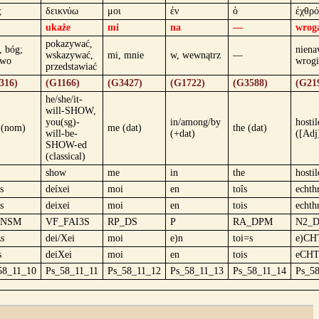
ς
δεικνύω
μοι
ἐν
ὁ
ἐχθρό
ukaże
mi
na
—
wrog
pokazywać,
, bóg;
niena
wskazywać,
mi, mnie
w, wewnątrz
—
two
wrogi
przedstawiać
316)
(G1166)
(G3427)
(G1722)
(G3588)
(G21
he/she/it-
will-SHOW,
you(sg)-
in/among/by
hostil
 (nom)
me (dat)
the (dat)
will-be-
(+dat)
([Adj
SHOW-ed
(classical)
show
me
in
the
hostil
s
deíxei
moi
en
toîs
echth
s
deixei
moi
en
tois
echth
_NSM
VF_FAI3S
RP_DS
P
RA_DPM
N2_
s
dei/Xei
moi
e)n
toi=s
e)CH
s
deiXei
moi
en
tois
eCHT
58_11_10
Ps_58_11_11
Ps_58_11_12
Ps_58_11_13
Ps_58_11_14
Ps_5