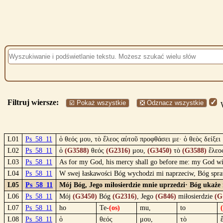
Filtruj wiersze:
☑️ Pokaż wszystkie
❎ Odznacz wszystkie
W
L01
Ps_58_11
ὁ θεός μου, τὸ ἔλεος αὐτοῦ προφθάσει με· ὁ θεὸς δείξει 
L02
Ps_58_11
ὁ
(G3588)
θεός
(G2316)
μου,
(G3450)
τὸ
(G3588)
ἔλεο
L03
Ps_58_11
As for my God, his mercy shall go before me: my God w
L04
Ps_58_11
W swej łaskawości Bóg wychodzi mi naprzeciw, Bóg spra
L05
Ps_58_11
Mój Bóg, Jego miłosierdzie mnie uprzedzi· Bóg ukaże
L06
Ps_58_11
Mój
(G3450)
Bóg
(G2316)
, Jego
(G846)
miłosierdzie
(G
L07
Ps_58_11
ho
Te-
(os)
mu,
to
L08
Ps_58_11
ὁ
θεός
μου,
τὸ