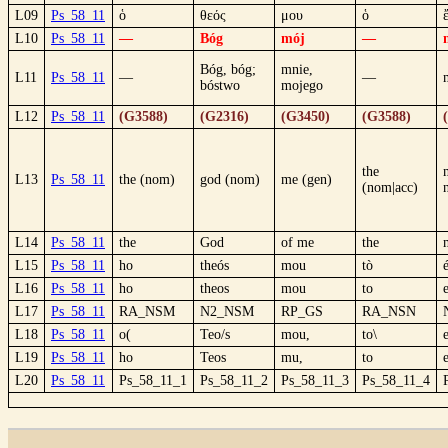
L09
Ps_58_11
ὁ
θεός
μου
ὁ
L10
Ps_58_11
—
Bóg
mój
—
Bóg, bóg;
mnie,
L11
Ps_58_11
—
—
bóstwo
mojego
L12
Ps_58_11
(G3588)
(G2316)
(G3450)
(G3588)
the
L13
Ps_58_11
the (nom)
god (nom)
me (gen)
(nom|acc)
L14
Ps_58_11
the
God
of me
the
L15
Ps_58_11
ho
theós
mou
tò
L16
Ps_58_11
ho
theos
mou
to
L17
Ps_58_11
RA_NSM
N2_NSM
RP_GS
RA_NSN
L18
Ps_58_11
o(
Teo/s
mou,
to\
L19
Ps_58_11
ho
Teos
mu,
to
L20
Ps_58_11
Ps_58_11_1
Ps_58_11_2
Ps_58_11_3
Ps_58_11_4