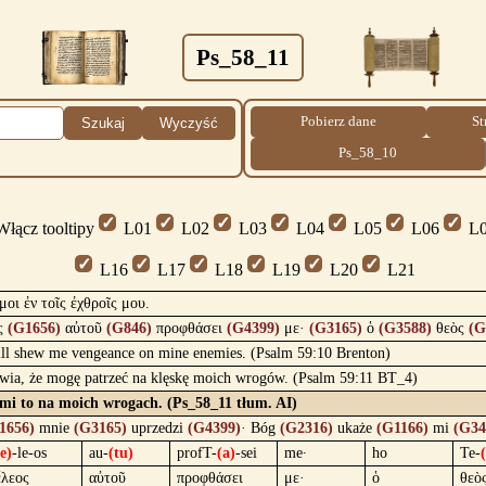
Ps_58_11
Pobierz dane
St
Szukaj
Wyczyść
Ps_58_10
łącz tooltipy
L01
L02
L03
L04
L05
L06
L0
L16
L17
L18
L19
L20
L21
μοι ἐν τοῖς ἐχθροῖς μου.
ς
(G1656)
αὐτοῦ
(G846)
προφθάσει
(G4399)
με·
(G3165)
ὁ
(G3588)
θεὸς
(G
ill shew me vengeance on mine enemies. (Psalm 59:10 Brenton)
wia, że mogę patrzeć na klęskę moich wrogów. (Psalm 59:11 BT_4)
 mi to na moich wrogach. (Ps_58_11 tłum. AI)
1656)
mnie
(G3165)
uprzedzi
(G4399)
· Bóg
(G2316)
ukaże
(G1166)
mi
(G34
(e)
-le-os
au-
(tu)
profT-
(a)
-sei
me·
ho
Te-
ἔλεος
αὐτοῦ
προφθάσει
με·
ὁ
θεὸ