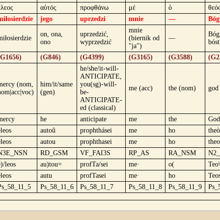
ἔλεος
αὐτός
προφθάνω
μέ
ὁ
θεό
miłosierdzie
jego
uprzedzi
mnie
—
Bóg
mnie
on, ona,
uprzedzić,
Bóg
miłosierdzie
(biernik od
—
ono
wyprzedzić
bós
"ja")
(G1656)
(G846)
(G4399)
(G3165)
(G3588)
(G2
he/she/it-will-
ANTICIPATE,
mercy (nom,
him/it/same
you(sg)-will-
me (acc)
the (nom)
god
nom|acc|voc)
(gen)
be-
ANTICIPATE-
ed (classical)
mercy
he
anticipate
me
the
God
éleos
autoû
prophthásei
me
ho
theò
eleos
autou
prophthasei
me
ho
theo
N3E_NSN
RD_GSM
VF_FAI3S
RP_AS
RA_NSM
N2
e)/leos
au)tou=
profTa/sei
me·
o(
Teo\
eleos
autu
profTasei
me·
ho
Teo
Ps_58_11_5
Ps_58_11_6
Ps_58_11_7
Ps_58_11_8
Ps_58_11_9
Ps_