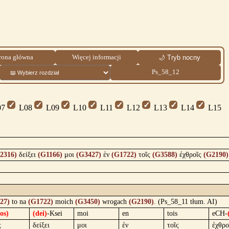
rona główna
Więcej informacji
🌙 Tryb nocny
Ps_58_12
7
L08
L09
L10
L11
L12
L13
L14
L15
2316)
δείξει
(G1166)
μοι
(G3427)
ἐν
(G1722)
τοῖς
(G3588)
ἐχθροῖς
(G2190)
27)
to na
(G1722)
moich
(G3450)
wrogach
(G2190)
. (Ps_58_11 tłum. AI)
(os)
(dei)
-Ksei
moi
en
tois
eCH-
ς
δείξει
μοι
ἐν
τοῖς
ἐχθρο