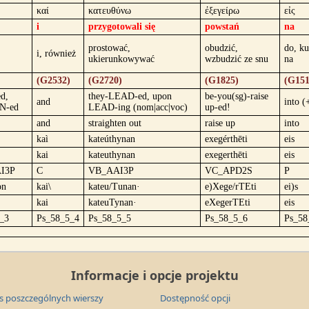
καί
κατευθύνω
ἐξεγείρω
εἰς
i
przygotowali się
powstań
na
prostować,
obudzić,
do, ku
i, również
ukierunkowywać
wzbudzić ze snu
na
(G2532)
(G2720)
(G1825)
(G151
d,
they-LEAD-ed, upon
be-you(sg)-raise
and
into (
N-ed
LEAD-ing (nom|acc|voc)
up-ed!
and
straighten out
raise up
into
kaì
kateúthynan
exegérthēti
eis
kai
kateuthynan
exegerthēti
eis
I3P
C
VB_AAI3P
VC_APD2S
P
on
kai\
kateu/Tunan·
e)Xege/rTEti
ei)s
kai
kateuTynan·
eXegerTEti
eis
_3
Ps_58_5_4
Ps_58_5_5
Ps_58_5_6
Ps_58
Informacje i opcje projektu
s poszczególnych wierszy
Dostępność opcji