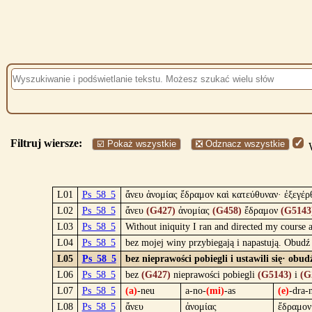
Filtruj wiersze:
☑️ Pokaż wszystkie
❎ Odznacz wszystkie
W
L01
Ps_58_5
ἄνευ ἀνομίας ἔδραμον καὶ κατεύθυναν· ἐξεγέρθ
L02
Ps_58_5
ἄνευ
(G427)
ἀνομίας
(G458)
ἔδραμον
(G5143
L03
Ps_58_5
Without iniquity I ran and directed my course 
L04
Ps_58_5
bez mojej winy przybiegają i napastują. Obudź
L05
Ps_58_5
bez nieprawości pobiegli i ustawili się· obu
L06
Ps_58_5
bez
(G427)
nieprawości pobiegli
(G5143)
i
(G
L07
Ps_58_5
(a)
-neu
a-no-
(mi)
-as
(e)
-dra-
L08
Ps_58_5
ἄνευ
ἀνομίας
ἔδραμον