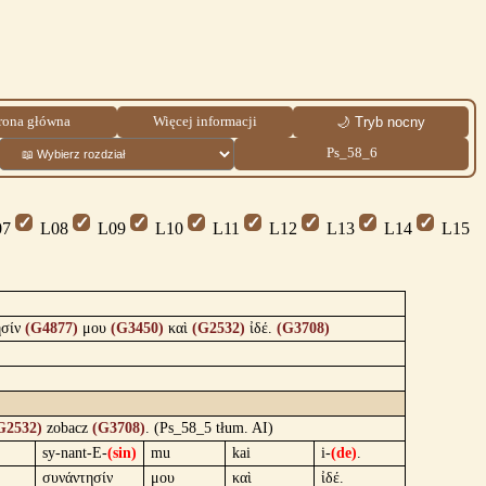
rona główna
Więcej informacji
🌙 Tryb nocny
Ps_58_6
7
L08
L09
L10
L11
L12
L13
L14
L15
ησίν
(G4877)
μου
(G3450)
καὶ
(G2532)
ἰδέ.
(G3708)
G2532)
zobacz
(G3708)
. (Ps_58_5 tłum. AI)
sy-nant-E-
(sin)
mu
kai
i-
(de)
.
συνάντησίν
μου
καὶ
ἰδέ.