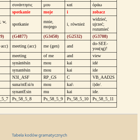
συνάντησις
μου
καί
ὁράω
spotkanie
moje
i
zobacz
widzieć,
; w,
mnie,
spotkanie
i, również
ujrzeć;
mojego
rozumieć
9)
(G4877)
(G3450)
(G2532)
(G3708)
do-SEE-
+acc)
meeting (acc)
me (gen)
and
you(sg)!
meeting
of me
and
view
synántēsín
mou
kaì
idé
synantēsin
mou
kai
ide
N3I_ASF
RP_GS
C
VB_AAD2S
suna/ntEsi/n
mou
kai\
i)de/.
synantEsin
mu
kai
ide.
_5_7
Ps_58_5_8
Ps_58_5_9
Ps_58_5_10
Ps_58_5_11
Tabela kodów gramatycznych