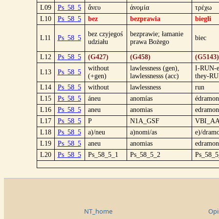
L09
Ps_58_5
ἄνευ
ἀνομία
τρέχω
L10
Ps_58_5
bez
bezprawia
biegli
bez czyjegoś
bezprawie; łamanie
L11
Ps_58_5
biec
udziału
prawa Bożego
L12
Ps_58_5
(G427)
(G458)
(G5143)
without
lawlessness (gen),
I-RUN-e
L13
Ps_58_5
(+gen)
lawlessnesss (acc)
they-RU
L14
Ps_58_5
without
lawlessness
run
L15
Ps_58_5
áneu
anomías
édramon
L16
Ps_58_5
aneu
anomias
edramon
L17
Ps_58_5
P
N1A_GSF
VBI_AA
L18
Ps_58_5
a)/neu
a)nomi/as
e)/dram
L19
Ps_58_5
aneu
anomias
edramon
L20
Ps_58_5
Ps_58_5_1
Ps_58_5_2
Ps_58_5
NT_home
Opi