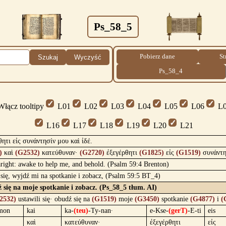
Ps_58_5
Pobierz dane
St
Szukaj
Wyczyść
Ps_58_4
łącz tooltipy
L01
L02
L03
L04
L05
L06
L0
L16
L17
L18
L19
L20
L21
ητι εἰς συνάντησίν μου καὶ ἰδέ.
)
καὶ
(G2532)
κατεύθυναν·
(G2720)
ἐξεγέρθητι
(G1825)
εἰς
(G1519)
συνάντ
aright: awake to help me, and behold. (Psalm 59:4 Brenton)
 się, wyjdź mi na spotkanie i zobacz, (Psalm 59:5 BT_4)
dź się na moje spotkanie i zobacz. (Ps_58_5 tłum. AI)
2532)
ustawili się· obudź się na
(G1519)
moje
(G3450)
spotkanie
(G4877)
i
(
mon
kai
ka-
(teu)
-Ty-nan·
e-Kse-
(gerT)
-E-ti
eis
καὶ
κατεύθυναν·
ἐξεγέρθητι
εἰς