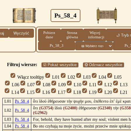
Ps_58_4
Pobierz
Strona
Więcej
kaj
Wyczyść
🌙 Tryb 
dane
główna
informacji
Ps_58_3
Ps_
Filtruj wiersze:
☑️ Pokaż wszystkie
❎ Odznacz wszystkie
Włącz tooltipy
L01
L02
L03
L04
L05
L06
L07
L08
L09
L10
L11
L12
L13
L14
L15
L16
L17
L18
L19
L20
L21
L01
Ps_58_4
ὅτι ἰδοὺ ἐθήρευσαν τὴν ψυχήν μου, ἐπέθεντο ἐπ’ ἐμὲ κρατ
ὅτι
(G3754)
ἰδοὺ
(G2400)
ἐθήρευσαν
(G2340)
τὴν
(G358
L02
Ps_58_4
(G2962)
L03
Ps_58_4
For, behold, they have hunted after my soul; violent men h
L04
Ps_58_4
Bo oto czyhają na moje życie, możni przeciw mnie spiskuj