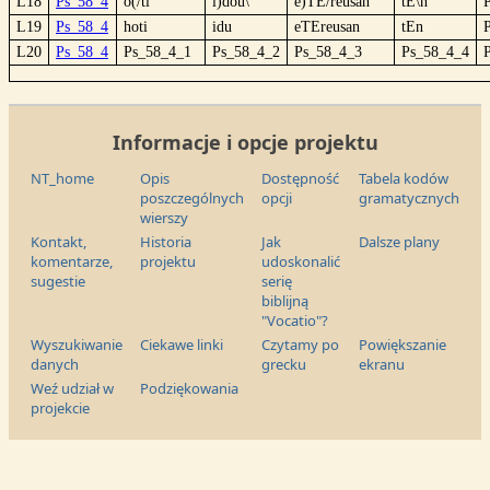
L18
Ps_58_4
o(/ti
i)dou\
e)TE/reusan
tE\n
L19
Ps_58_4
hoti
idu
eTEreusan
tEn
L20
Ps_58_4
Ps_58_4_1
Ps_58_4_2
Ps_58_4_3
Ps_58_4_4
Informacje i opcje projektu
NT_home
Opis
Dostępność
Tabela kodów
poszczególnych
opcji
gramatycznych
wierszy
Kontakt,
Historia
Jak
Dalsze plany
komentarze,
projektu
udoskonalić
sugestie
serię
biblijną
"Vocatio"?
Wyszukiwanie
Ciekawe linki
Czytamy po
Powiększanie
danych
grecku
ekranu
Weź udział w
Podziękowania
projekcie