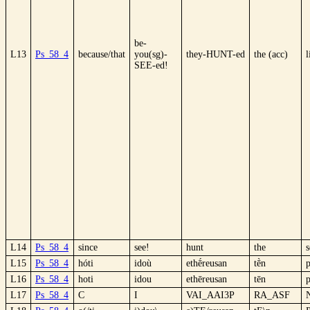
be-
L13
Ps_58_4
because/that
you(sg)-
they-HUNT-ed
the (acc)
l
SEE-ed!
L14
Ps_58_4
since
see!
hunt
the
s
L15
Ps_58_4
hóti
idoù
ethḗreusan
tḕn
L16
Ps_58_4
hoti
idou
ethēreusan
tēn
L17
Ps_58_4
C
I
VAI_AAI3P
RA_ASF