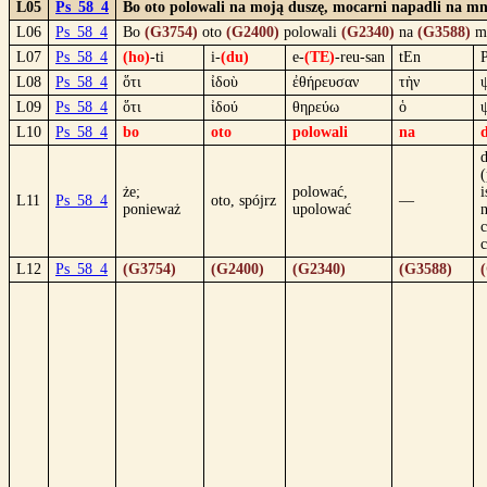
L05
Ps_58_4
Bo oto polowali na moją duszę, mocarni napadli na mni
L06
Ps_58_4
Bo
(G3754)
oto
(G2400)
polowali
(G2340)
na
(G3588)
m
L07
Ps_58_4
(ho)
-ti
i-
(du)
e-
(TE)
-reu-san
tEn
L08
Ps_58_4
ὅτι
ἰδοὺ
ἐθήρευσαν
τὴν
L09
Ps_58_4
ὅτι
ἰδού
θηρεύω
ὁ
L10
Ps_58_4
bo
oto
polowali
na
d
(
że;
polować,
i
L11
Ps_58_4
oto, spójrz
—
ponieważ
upolować
n
c
L12
Ps_58_4
(G3754)
(G2400)
(G2340)
(G3588)