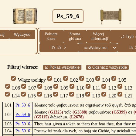
Ps_59_6
Pobierz
Strona
Więcej
kaj
Wyczyść
🌙 Tryb 
dane
główna
informacji
Ps_59_5
Ps_
Filtruj wiersze:
☑️ Pokaż wszystkie
❎ Odznacz wszystkie
Włącz tooltipy
L01
L02
L03
L04
L05
L06
L07
L08
L09
L10
L11
L12
L13
L14
L15
L16
L17
L18
L19
L20
L21
L01
Ps_59_6
ἔδωκας τοῖς φοβουμένοις σε σημείωσιν τοῦ φυγεῖν ἀπὸ π
ἔδωκας
(G1325)
τοῖς
(G3588)
φοβουμένοις
(G5399)
σε
(
L02
Ps_59_6
(G5115)
διάψαλμα.
(L2678)
L03
Ps_59_6
Thou hast given a token to them that fear thee, that they 
L04
Ps_59_6
Postawiłeś znak dla tych, co boją się Ciebie, by uciekali 