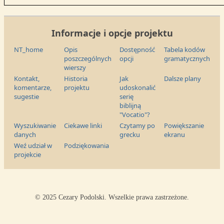
Informacje i opcje projektu
NT_home
Opis
Dostępność
Tabela kodów
poszczególnych
opcji
gramatycznych
wierszy
Kontakt,
Historia
Jak
Dalsze plany
komentarze,
projektu
udoskonalić
sugestie
serię
biblijną
"Vocatio"?
Wyszukiwanie
Ciekawe linki
Czytamy po
Powiększanie
danych
grecku
ekranu
Weź udział w
Podziękowania
projekcie
© 2025 Cezary Podolski. Wszelkie prawa zastrzeżone.