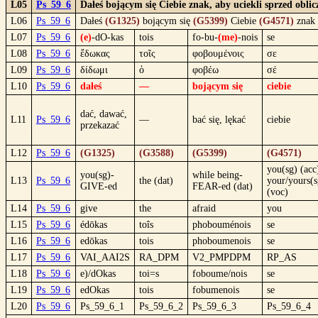
L05
Ps_59_6
Dałeś bojącym się Ciebie znak, aby uciekli sprzed obli
L06
Ps_59_6
Dałeś
(G1325)
bojącym się
(G5399)
Ciebie
(G4571)
znak
L07
Ps_59_6
(e)
-dO-kas
tois
fo-bu-
(me)
-nois
se
L08
Ps_59_6
ἔδωκας
τοῖς
φοβουμένοις
σε
L09
Ps_59_6
δίδωμι
ὁ
φοβέω
σέ
L10
Ps_59_6
dałeś
—
bojącym się
ciebie
dać, dawać,
L11
Ps_59_6
—
bać się, lękać
ciebie
przekazać
L12
Ps_59_6
(G1325)
(G3588)
(G5399)
(G4571)
you(sg) (acc
you(sg)-
while being-
L13
Ps_59_6
the (dat)
your/yours(s
GIVE-ed
FEAR-ed (dat)
(voc)
L14
Ps_59_6
give
the
afraid
you
L15
Ps_59_6
édōkas
toîs
phobouménois
se
L16
Ps_59_6
edōkas
tois
phoboumenois
se
L17
Ps_59_6
VAI_AAI2S
RA_DPM
V2_PMPDPM
RP_AS
L18
Ps_59_6
e)/dOkas
toi=s
foboume/nois
se
L19
Ps_59_6
edOkas
tois
fobumenois
se
L20
Ps_59_6
Ps_59_6_1
Ps_59_6_2
Ps_59_6_3
Ps_59_6_4