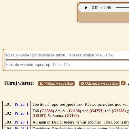
Filtruj wiersze:
☑️ Pokaż wszystkie
❎ Odznacz wszystkie
W
L01
Ps_26_1
Τοῦ Δαυιδ· πρὸ τοῦ χρισθῆναι. Κύριος φωτισμός μου καὶ 
Τοῦ
(G3588)
Δαυιδ·
(G1138)
πρὸ
(G4253)
τοῦ
(G3588)
χ
L02
Ps_26_1
(G5101)
δειλιάσω;
(G1168)
L03
Ps_26_1
A Psalm of David, before he was anointed. The Lord is my 
L04
Ps_26_1
Dawidowy. Pan światłem i zbawieniem moim: kogóż mam s