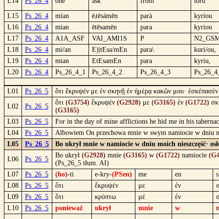
L14
Ps_26_4
one
ask
from
lord
L15
Ps_26_4
mían
ēᵢtēsámēn
parà
kyríou
L16
Ps_26_4
mian
ētēsamēn
para
kyriou
L17
Ps_26_4
A1A_ASF
VAI_AMI1S
P
N2_GS
L18
Ps_26_4
mi/an
E)|tEsa/mEn
para\
kuri/ou,
L19
Ps_26_4
mian
EtEsamEn
para
kyriu,
L20
Ps_26_4
Ps_26_4_1
Ps_26_4_2
Ps_26_4_3
Ps_26_4
L01
Ps_26_5
ὅτι ἔκρυψέν με ἐν σκηνῇ ἐν ἡμέρᾳ κακῶν μου· ἐσκέπασέν
ὅτι
(G3754)
ἔκρυψέν
(G2928)
με
(G3165)
ἐν
(G1722)
σκ
L02
Ps_26_5
(G3165)
L03
Ps_26_5
For in the day of mine afflictions he hid me in his tabernac
L04
Ps_26_5
Albowiem On przechowa mnie w swym namiocie w dniu nies
L05
Ps_26_5
Bo ukrył mnie w namiocie w dniu moich nieszczęść· os
Bo ukrył
(G2928)
mnie
(G3165)
w
(G1722)
namiocie
(G4
L06
Ps_26_5
(Ps_26_5 tłum. AI)
L07
Ps_26_5
(ho)
-ti
e-kry-
(PSen)
me
en
L08
Ps_26_5
ὅτι
ἔκρυψέν
με
ἐν
L09
Ps_26_5
ὅτι
κρύπτω
μέ
ἐν
L10
Ps_26_5
ponieważ
ukrył
mnie
w