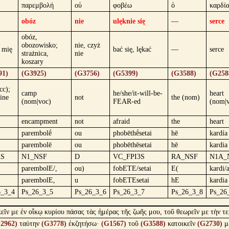
παρεμβολή
οὐ
φοβέω
ὁ
καρδί
obóz
nie
ulęknie się
—
serce
obóz,
obozowisko;
nie, czyż
 mię
bać się, lękać
—
serce
strażnica,
nie
koszary
91)
(G3925)
(G3756)
(G5399)
(G3588)
(G258
cc);
camp
he/she/it-will-be-
heart
ine
not
the (nom)
(nom|voc)
FEAR-ed
(nom|
encampment
not
afraid
the
heart
parembolḗ
ou
phobēthḗsetai
hē
kardía
parembolē
ou
phobēthēsetai
hē
kardia
AS
N1_NSF
D
VC_FPI3S
RA_NSF
N1A_
parembolE/,
ou)
fobETE/setai
E(
kardi/
parembolE,
u
fobETEsetai
hE
kardia
6_3_4
Ps_26_3_5
Ps_26_3_6
Ps_26_3_7
Ps_26_3_8
Ps_26
εῖν με ἐν οἴκῳ κυρίου πάσας τὰς ἡμέρας τῆς ζωῆς μου, τοῦ θεωρεῖν με τὴν τε
2962)
ταύτην
(G3778)
ἐκζητήσω·
(G1567)
τοῦ
(G3588)
κατοικεῖν
(G2730)
μ