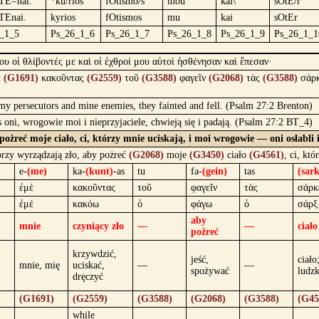
TE=nai.
*ku/rios
fOtismo/s
mou
kai\
sOtE/r
TEnai.
kyrios
fOtismos
mu
kai
sOtEr
_1_5
Ps_26_1_6
Ps_26_1_7
Ps_26_1_8
Ps_26_1_9
Ps_26_1_1
ου οἱ θλίβοντές με καὶ οἱ ἐχθροί μου αὐτοὶ ἠσθένησαν καὶ ἔπεσαν·
ὲ
(G1691)
κακοῦντας
(G2559)
τοῦ
(G3588)
φαγεῖν
(G2068)
τὰς
(G3588)
σάρ
my persecutors and mine enemies, they fainted and fell. (Psalm 27:2 Brenton)
s oni, wrogowie moi i nieprzyjaciele, chwieją się i padają. (Psalm 27:2 BT_4)
 pożreć moje ciało, ci, którzy mnie uciskają, i moi wrogowie — oni osłabli 
órzy wyrządzają zło, aby pożreć
(G2068)
moje
(G3450)
ciało
(G4561)
, ci, kt
e-
(me)
ka-
(kunt)
-as
tu
fa-
(gein)
tas
(sark
ἐμὲ
κακοῦντας
τοῦ
φαγεῖν
τὰς
σάρκ
ἐμέ
κακόω
ὁ
φάγω
ὁ
σάρξ
aby
mnie
czyniący zło
—
—
ciało
pożreć
krzywdzić,
jeść,
ciało;
mnie, mię
uciskać,
—
—
spożywać
ludz
dręczyć
(G1691)
(G2559)
(G3588)
(G2068)
(G3588)
(G45
while