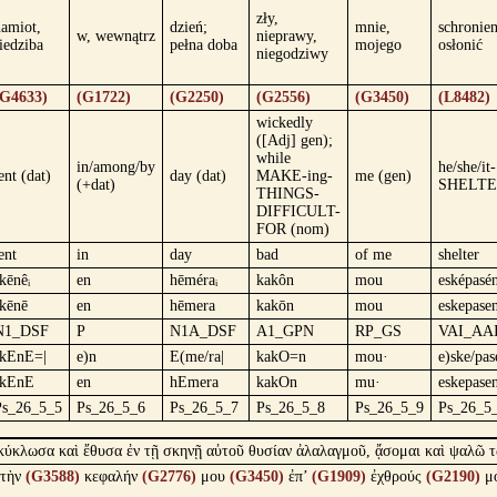
zły,
namiot,
dzień;
mnie,
schronien
w, wewnątrz
nieprawy,
iedziba
pełna doba
mojego
osłonić
niegodziwy
(G4633)
(G1722)
(G2250)
(G2556)
(G3450)
(L8482)
wickedly
([Adj] gen);
while
in/among/by
he/she/it-
ent (dat)
day (dat)
MAKE-ing-
me (gen)
(+dat)
SHELTE
THINGS-
DIFFICULT-
FOR (nom)
ent
in
day
bad
of me
shelter
kēnêᵢ
en
hēméraᵢ
kakôn
mou
esképasé
skēnē
en
hēmera
kakōn
mou
eskepase
N1_DSF
P
N1A_DSF
A1_GPN
RP_GS
VAI_AA
skEnE=|
e)n
E(me/ra|
kakO=n
mou·
e)ske/pas
skEnE
en
hEmera
kakOn
mu·
eskepase
Ps_26_5_5
Ps_26_5_6
Ps_26_5_7
Ps_26_5_8
Ps_26_5_9
Ps_26_5
ἐκύκλωσα καὶ ἔθυσα ἐν τῇ σκηνῇ αὐτοῦ θυσίαν ἀλαλαγμοῦ, ᾄσομαι καὶ ψαλῶ τ
τὴν
(G3588)
κεφαλήν
(G2776)
μου
(G3450)
ἐπ’
(G1909)
ἐχθρούς
(G2190)
μ