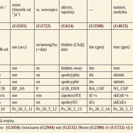
mnie
ie /
ukryty,
namiot,
(biernik od
w, wewnątrz
—
tajemny
siedziba
"ja")
(G3165)
(G1722)
(G614)
(G3588)
(G4633)
in/among/by
hidden ([Adj]
me (acc)
the (gen)
tent (gen)
R-ed
(+dat)
dat)
me
in
hidden away
the
tent
n
me
en
apokrýphōᵢ
tês
skēnês
n
me
en
apokryphō
tēs
skēnēs
I3S
RP_AS
P
A1B_DSN
RA_GSF
N1_GSF
e/n
me
e)n
a)pokru/fO|
tE=s
skEnE=s
n
me
en
apokryfO
tEs
skEnEs
_10
Ps_26_5_11
Ps_26_5_12
Ps_26_5_13
Ps_26_5_14
Ps_26_5_1
ῷ κυρίῳ.
ου·
(G3450)
ἐκύκλωσα
(G2944)
καὶ
(G2532)
ἔθυσα
(G2380)
ἐν
(G1722)
τῇ
(