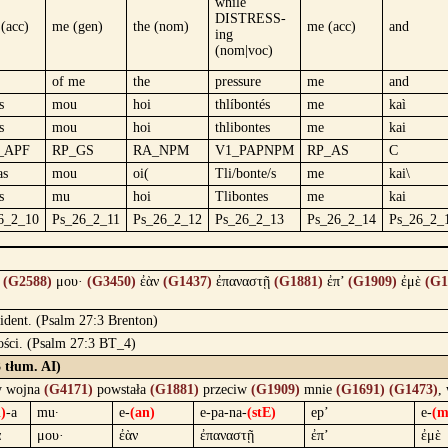
while
DISTRESS-
 (acc)
me (gen)
the (nom)
me (acc)
and
ing
(nom|voc)
of me
the
pressure
me
and
s
mou
hoi
thlíbontés
me
kaì
s
mou
hoi
thlibontes
me
kai
_APF
RP_GS
RA_NPM
V1_PAPNPM
RP_AS
C
as
mou
oi(
Tli/bonte/s
me
kai\
s
mu
hoi
Tlibontes
me
kai
6_2_10
Ps_26_2_11
Ps_26_2_12
Ps_26_2_13
Ps_26_2_14
Ps_26_2_
α
(G2588)
μου·
(G3450)
ἐὰν
(G1437)
ἐπαναστῇ
(G1881)
ἐπ’
(G1909)
ἐμὲ
(G1
fident. (Psalm 27:3 Brenton)
ości. (Psalm 27:3 BT_4)
 tłum. AI)
y wojna
(G4171)
powstała
(G1881)
przeciw
(G1909)
mnie
(G1691)
(G1473)
,
i)
-a
mu·
e-
(an)
e-pa-na-
(stE)
ep’
e-
(m
α
μου·
ἐὰν
ἐπαναστῇ
ἐπ’
ἐμὲ