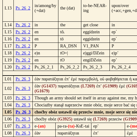
in/among/by
to-be-NEAR-
upon/over
L13
Ps_26_2
the (dat)
(+dat)
ing
(+acc,+gen,+d
L14
Ps_26_2
in
the
get close
in
L15
Ps_26_2
en
tôᵢ
eggídzein
ep᾿
L16
Ps_26_2
en
tō
eggidzein
ep᾿
L17
Ps_26_2
P
RA_DSN
V1_PAN
P
L18
Ps_26_2
e)n
tO=|
e)ggi/DZein
e)p’
L19
Ps_26_2
en
tO
engiDZein
ep’
L20
Ps_26_2
Ps_26_2_1
Ps_26_2_2
Ps_26_2_3
Ps_26_2_4
L01
Ps_26_3
ἐὰν παρατάξηται ἐπ’ ἐμὲ παρεμβολή, οὐ φοβηθήσεται ἡ κα
ἐὰν
(G1437)
παρατάξηται
(L7269)
ἐπ’
(G1909)
ἐμὲ
(G169
L02
Ps_26_3
(G1679)
L03
Ps_26_3
Though an army should set itself in array against me, my he
L04
Ps_26_3
Chociażby stanął naprzeciw mnie obóz, moje serce bać się
L05
Ps_26_3
choćby obóz ustawił się przeciw mnie, moje serce się n
L06
Ps_26_3
choćby obóz
(G3925)
ustawił się
(L7269)
przeciw
(G1909
L07
Ps_26_3
e-
(an)
pa-ra-
(ta)
-KsE-tai
ep’
e-
(me
L08
Ps_26_3
ἐὰν
παρατάξηται
ἐπ’
ἐμὲ