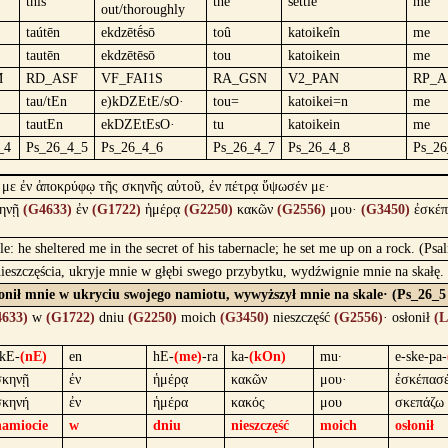
this
the
settle
me
out/thoroughly
taútēn
ekdzētḗsō
toû
katoikeîn
me
tautēn
ekdzētēsō
tou
katoikein
me
M
RD_ASF
VF_FAI1S
RA_GSN
V2_PAN
RP_A
tau/tEn
e)kDZEtE/sO·
tou=
katoikei=n
me
tautEn
ekDZEtEsO·
tu
katoikein
me
_4
Ps_26_4_5
Ps_26_4_6
Ps_26_4_7
Ps_26_4_8
Ps_26
 με ἐν ἀποκρύφῳ τῆς σκηνῆς αὐτοῦ, ἐν πέτρᾳ ὕψωσέν με·
ηνῇ
(G4633)
ἐν
(G1722)
ἡμέρᾳ
(G2250)
κακῶν
(G2556)
μου·
(G3450)
ἐσκέ
le: he sheltered me in the secret of his tabernacle; he set me up on a rock. (Ps
zczęścia, ukryje mnie w głębi swego przybytku, wydźwignie mnie na skałę.
łonił mnie w ukryciu swojego namiotu, wywyższył mnie na skale· (Ps_26_5
633)
w
(G1722)
dniu
(G2250)
moich
(G3450)
nieszczęść
(G2556)
· osłonił
(L
skE-
(nE)
en
hE-
(me)
-ra
ka-
(kOn)
mu·
e-ske-pa-
σκηνῇ
ἐν
ἡμέρᾳ
κακῶν
μου·
ἐσκέπασ
σκηνή
ἐν
ἡμέρα
κακός
μου
σκεπάζω
namiocie
w
dniu
nieszczęść
moich
osłonił