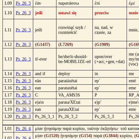
L09
Ps_26_3
ἐάν
παρατάσσω
ἐπί
ἐμέ
L10
Ps_26_3
jeśli
ustawi się
przeciw
mnie
rozwinąć szyk /
na, nad, w
L11
Ps_26_3
jeśli
mnie,
rozmieścić
czasie, za
L12
Ps_26_3
(G1437)
(L7269)
(G1909)
(G16
me (a
he/she/it-should-
upon/over
L13
Ps_26_3
if-ever
my/m
be-MOBILIZE-ed
(+acc,+gen,+dat)
(voc)
L14
Ps_26_3
and if
deploy
in
me
L15
Ps_26_3
eàn
paratáxētai
ep᾿
emè
L16
Ps_26_3
ean
parataxētai
ep᾿
eme
L17
Ps_26_3
C
VA_AMS3S
P
RP_
L18
Ps_26_3
e)a\n
parata/XEtai
e)p’
e)me\
L19
Ps_26_3
ean
parataXEtai
ep’
eme
L20
Ps_26_3
Ps_26_3_1
Ps_26_3_2
Ps_26_3_3
Ps_2
L01
Ps_26_4
μίαν ᾐτησάμην παρὰ κυρίου, ταύτην ἐκζητήσω· τοῦ κατοικ
μίαν
(G1520)
ᾐτησάμην
(G154)
παρὰ
(G3844)
κυρίου,
(G
L02
Ps_26_4