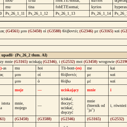
mou·
ti/na
fobETE/somai;
ku/rios
u(peras
mu·
tina
fobETEsomai;
kyrios
hyperas
0
Ps_26_1_11
Ps_26_1_12
Ps_26_1_13
Ps_26_1_14
Ps_26_
κας
(G4561)
μου
(G3450)
οἱ
(G3588)
θλίβοντές
(G2346)
με
(G3165)
καὶ
(G2
i upadli· (Ps_26_2 tłum. AI)
órzy mnie
(G3165)
uciskają
(G2346)
, i
(G2532)
moi
(G3450)
wrogowie
(G219
)
-as
mu
hoi
Tli-bont-
(es)
me
kai
ας
μου
οἱ
θλίβοντές
με
καὶ
μου
ὁ
θλίβω
μέ
καί
moje
—
uciskający
mnie
i
ściskać,
mnie
 istota
mnie,
tłoczyć;
—
(biernik od
i, również
ka
mojego
uciskać,
"ja")
dręczyć
61)
(G3450)
(G3588)
(G2346)
(G3165)
(G2532)