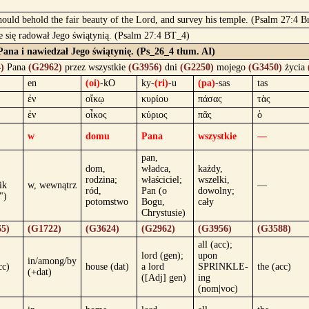
I should behold the fair beauty of the Lord, and survey his temple. (Psalm 27:4 B
 się radował Jego świątynią. (Psalm 27:4 BT_4)
ana i nawiedzał Jego świątynię. (Ps_26_4 tłum. AI)
)
Pana
(G2962)
przez wszystkie
(G3956)
dni
(G2250)
mojego
(G3450)
życia
en
(oi)
-kO
ky-
(ri)
-u
(pa)
-sas
tas
ἐν
οἴκῳ
κυρίου
πάσας
τὰς
ἐν
οἶκος
κύριος
πᾶς
ὁ
w
domu
Pana
wszystkie
—
pan,
dom,
władca,
każdy,
rodzina;
właściciel;
wszelki,
ik
w, wewnątrz
—
ród,
Pan (o
dowolny;
")
potomstwo
Bogu,
cały
Chrystusie)
5)
(G1722)
(G3624)
(G2962)
(G3956)
(G3588)
all (acc);
lord (gen);
upon
in/among/by
cc)
house (dat)
a lord
SPRINKLE-
the (acc)
(+dat)
([Adj] gen)
ing
(nom|voc)