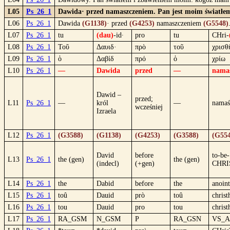
L05
Ps_26_1
Dawida· przed namaszczeniem. Pan jest moim światłem
L06
Ps_26_1
Dawida
(G1138)
· przed
(G4253)
namaszczeniem
(G5548)
L07
Ps_26_1
tu
(dau)
-id·
pro
tu
CHri-
L08
Ps_26_1
Τοῦ
Δαυιδ·
πρὸ
τοῦ
χρισθ
L09
Ps_26_1
ὁ
Δαβίδ
πρό
ὁ
χρίω
L10
Ps_26_1
—
Dawida
przed
—
nama
Dawid –
przed;
L11
Ps_26_1
—
król
—
namaś
wcześniej
Izraela
L12
Ps_26_1
(G3588)
(G1138)
(G4253)
(G3588)
(G554
David
before
to-be-
L13
Ps_26_1
the (gen)
the (gen)
(indecl)
(+gen)
CHRI
L14
Ps_26_1
the
Dabid
before
the
anoint
L15
Ps_26_1
toû
Dauid
prò
toû
christ
L16
Ps_26_1
tou
Dauid
pro
tou
christ
L17
Ps_26_1
RA_GSM
N_GSM
P
RA_GSN
VS_