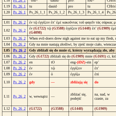
L18
Ps_26_1
*tou=
*dauid·
pro\
tou=
CHris
L19
Ps_26_1
tu
dauid·
pro
tu
CHris
L20
Ps_26_1
Ps_26_1_1
Ps_26_1_2
Ps_26_1_3
Ps_26_1_4
Ps_26
L01
Ps_26_2
ἐν τῷ ἐγγίζειν ἐπ’ ἐμὲ κακοῦντας τοῦ φαγεῖν τὰς σάρκας μ
ἐν
(G1722)
τῷ
(G3588)
ἐγγίζειν
(G1448)
ἐπ’
(G1909)
ἐμ
L02
Ps_26_2
(G4098)
L03
Ps_26_2
When evil-doers drew nigh against me to eat up my flesh, 
L04
Ps_26_2
Gdy na mnie nastają złośliwi, by zjeść moje ciało, wtencza
L05
Ps_26_2
Gdy zbliżali się do mnie ci, którzy wyrządzają zło, aby
L06
Ps_26_2
Gdy
(G1722)
zbliżali się do
(G1909)
mnie
(G1691)
ci, kt
L07
Ps_26_2
en
tO
eng-
(iDZ)
-ein
ep’
L08
Ps_26_2
ἐν
τῷ
ἐγγίζειν
ἐπ’
L09
Ps_26_2
ἐν
ὁ
ἐγγίζω
ἐπί
L10
Ps_26_2
gdy
—
zbliżają się
do
zbliżać się,
na, nad, w
L11
Ps_26_2
w, wewnątrz
—
podejść
czasie, za
L12
Ps_26_2
(G1722)
(G3588)
(G1448)
(G1909)