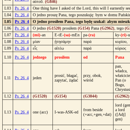
αὐτοῦ.
(G846)
L03
Ps_26_4
One thing have I asked of the Lord, this will I earnestly se
L04
Ps_26_4
O jedno proszę Pana, tego poszukuję: bym w domu Pańskim
L05
Ps_26_4
O jedno prosiłem Pana, tego będę szukał: abym mieszk
L06
Ps_26_4
O jedno
(G1520)
prosiłem
(G154)
Pana
(G2962)
, tego
(G
L07
Ps_26_4
(mi)
-an
E-tE-
(sa)
-mEn
pa-
(ra)
ky-
(ri)
-u
L08
Ps_26_4
μίαν
ᾐτησάμην
παρὰ
κυρίου,
L09
Ps_26_4
εἷς
αἰτέω
παρά
κύριος
L10
Ps_26_4
jednego
prosiłem
od
Pana
pan,
władca,
prosić, błagać,
przy, obok,
właścicie
L11
Ps_26_4
jeden
zapytać, żądać
wśród
Pan (o
Bogu,
Chrystus
L12
Ps_26_4
(G1520)
(G154)
(G3844)
(G2962)
lord (gen
frοm beside
a lord
L13
Ps_26_4
one (acc)
I-was-ASK-ed
(+acc,+gen,+dat)
([Adj]
gen)