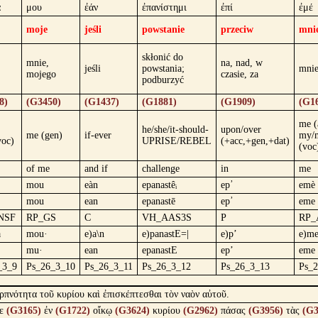
α
μου
ἐάν
ἐπανίστημι
ἐπί
ἐμέ
moje
jeśli
powstanie
przeciw
mni
skłonić do
mnie,
na, nad, w
jeśli
powstania;
mnie
mojego
czasie, za
podburzyć
8)
(G3450)
(G1437)
(G1881)
(G1909)
(G1
me (
he/she/it-should-
upon/over
me (gen)
if-ever
my/
voc)
UPRISE/REBEL
(+acc,+gen,+dat)
(voc
of me
and if
challenge
in
me
mou
eàn
epanastêᵢ
ep᾿
emè
mou
ean
epanastē
ep᾿
eme
NSF
RP_GS
C
VH_AAS3S
P
RP_
a
mou·
e)a\n
e)panastE=|
e)p’
e)me
mu·
ean
epanastE
ep’
eme
_3_9
Ps_26_3_10
Ps_26_3_11
Ps_26_3_12
Ps_26_3_13
Ps_
ρπνότητα τοῦ κυρίου καὶ ἐπισκέπτεσθαι τὸν ναὸν αὐτοῦ.
ε
(G3165)
ἐν
(G1722)
οἴκῳ
(G3624)
κυρίου
(G2962)
πάσας
(G3956)
τὰς
(G3