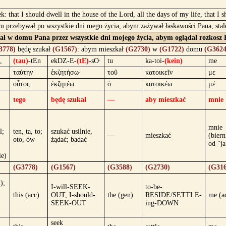
ek: that I should dwell in the house of the Lord, all the days of my life, that 
 przebywał po wszystkie dni mego życia, abym zażywał łaskawości Pana, stale
ał w domu Pana przez wszystkie dni mojego życia, abym oglądał rozkosz P
3778)
będę szukał
(G1567)
: abym mieszkał
(G2730)
w
(G1722)
domu
(G3624
,
(tau)
-tEn
ekDZ-E-
(tE)
-sO·
tu
ka-toi-
(kein)
me
ταύτην
ἐκζητήσω·
τοῦ
κατοικεῖν
με
οὗτος
ἐκζητέω
ὁ
κατοικέω
μέ
tego
będę szukał
—
aby mieszkać
mnie
mnie
l;
ten, ta, to;
szukać usilnie,
—
mieszkać
(biern
oto, ów
żądać; badać
od "ja
ie)
(G3778)
(G1567)
(G3588)
(G2730)
(G316
);
I-will-SEEK-
to-be-
this (acc)
OUT, I-should-
the (gen)
RESIDE/SETTLE-
me (a
SEEK-OUT
ing-DOWN
seek