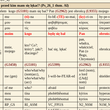
 przed kim mam się lękać? (Ps_26_1 tłum. AI)
elem· kogo
(G5101)
mam się bać? Pan
(G2962)
jest obrońcą
(L9355)
mojego
mu·
(ti)
-na
fo-bE-
(TE)
-so-mai;
(ky)
-ri-os
hy-pe-r
μου·
τίνα
φοβηθήσομαι;
κύριος
ὑπερασ
μου
τίς
φοβέω
κύριος
ὑπερασ
moim
kogo
będę się bał
Pan
obrońc
pan,
władca,
kto? Co?;
mnie,
właściciel;
,
który?, jaki?;
bać się, lękać
obrońca
mojego
Pan (o
l
dlaczego?
Bogu,
Chrystusie)
(G3450)
(G5101)
(G5399)
(G2962)
(L9355
who/what/why
lord (nom);
(nom|acc),
a lord
me (gen)
I-will-be-FEAR-ed
shielde
who/what/why
([Adj]
(acc)
nom)
of me
who?
afraid
lord
protect
mou
tína
phobēthḗsomai
kýrios
hyperas
mou
tina
phobēthēsomai
kyrios
hyperas
RP_GS
RI_ASM
VC_FPI1S
N2_NSM
N1M_