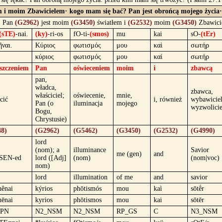
 i moim Zbawicielem· kogo mam się bać? Pan jest obrońcą mojego życia·
. Pan
(G2962)
jest moim
(G3450)
światłem i
(G2532)
moim
(G3450)
Zbawici
(sTE)
-nai.
(ky)
-ri-os
fO-ti-
(smos)
mu
kai
sO-
(tEr)
ῆναι.
Κύριος
φωτισμός
μου
καὶ
σωτήρ
κύριος
φωτισμός
μου
καί
σωτήρ
szczeniem
Pan
oświeceniem
moim
i
zbawcą
pan,
władca,
zbawca,
właściciel;
oświecenie,
mnie,
cić
i, również
wybawiciel
Pan (o
iluminacja
mojego
wyzwolicie
Bogu,
Chrystusie)
8)
(G2962)
(G5462)
(G3450)
(G2532)
(G4990)
lord
(nom); a
illuminance
Savior
me (gen)
and
SEN-ed
lord ([Adj]
(nom)
(nom|voc)
nom)
lord
illumination
of me
and
savior
hênai
kýrios
phōtismós
mou
kaì
sōtḗr
hēnai
kyrios
phōtismos
mou
kai
sōtēr
APN
N2_NSM
N2_NSM
RP_GS
C
N3_NSM