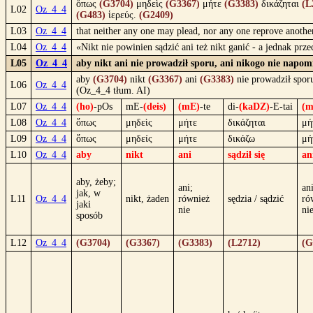
ὅπως
(G3704)
μηδεὶς
(G3367)
μήτε
(G3383)
δικάζηται
(L
L02
Oz_4_4
(G483)
ἱερεύς.
(G2409)
L03
Oz_4_4
that neither any one may plead, nor any one reprove another
L04
Oz_4_4
«Nikt nie powinien sądzić ani też nikt ganić - a jednak prz
L05
Oz_4_4
aby nikt ani nie prowadził sporu, ani nikogo nie napomi
aby
(G3704)
nikt
(G3367)
ani
(G3383)
nie prowadził spor
L06
Oz_4_4
(Oz_4_4 tłum. AI)
L07
Oz_4_4
(ho)
-pOs
mE-
(deis)
(mE)
-te
di-
(kaDZ)
-E-tai
(m
L08
Oz_4_4
ὅπως
μηδεὶς
μήτε
δικάζηται
μή
L09
Oz_4_4
ὅπως
μηδείς
μήτε
δικάζω
μή
L10
Oz_4_4
aby
nikt
ani
sądził się
an
aby, żeby;
ani;
ani
jak, w
L11
Oz_4_4
nikt, żaden
również
sędzia / sądzić
ró
jaki
nie
ni
sposób
L12
Oz_4_4
(G3704)
(G3367)
(G3383)
(L2712)
(G