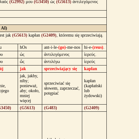
λαός
(G2992)
μου
(G3450)
ὡς
(G5613)
ἀντιλεγόμενος
 AI)
est jak
(G5613)
kapłan
(G2409)
, któremu się sprzeciwiają.
u
hOs
ant-i-le-
(go)
-me-nos
hi-e-
(reus)
.
ου
ὡς
ἀντιλεγόμενος
ἱερεύς.
ου
ὥς
ἀντιλέγω
ἱερεύς
ój
jak
sprzeciwiający się
kapłan
jak, jakby,
niby;
kapłan
sprzeciwiać się
ie,
ponieważ,
(kapłański
słowem, zaprzeczać,
ojego
aby; około,
lub
potępiać
mniej
żydowski)
więcej
G3450)
(G5613)
(G483)
(G2409)