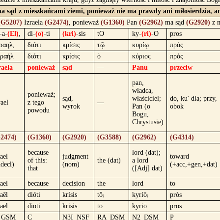
ma sąd z mieszkańcami ziemi, ponieważ nie ma prawdy ani miłosierdzia, a
(G5207)
Izraela
(G2474)
, ponieważ
(G1360)
Pan
(G2962)
ma sąd
(G2920)
z m
-a-
(El)
,
di-
(o)
-ti
(kri)
-sis
tO
ky-
(ri)
-O
pros
ραηλ,
διότι
κρίσις
τῷ
κυρίῳ
πρὸς
ραήλ
διότι
κρίσις
ὁ
κύριος
πρός
raela
ponieważ
sąd
—
Panu
przeciw
pan,
władca,
ponieważ;
sąd,
właściciel;
do, ku' dla; przy,
rael
z tego
—
wyrok
Pan (o
obok
powodu
Bogu,
Chrystusie)
2474)
(G1360)
(G2920)
(G3588)
(G2962)
(G4314)
because
lord (dat);
rael
judgment
toward
of this:
the (dat)
a lord
ndecl)
(nom)
(+acc,+gen,+dat)
that
([Adj] dat)
rael
because
decision
the
lord
to
raēl
dióti
krísis
tôᵢ
kyríōᵢ
pròs
raēl
dioti
krisis
tō
kyriō
pros
_GSM
C
N3I_NSF
RA_DSM
N2_DSM
P