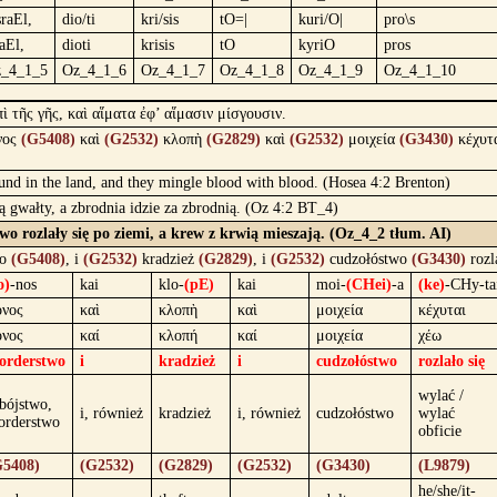
sraEl,
dio/ti
kri/sis
tO=|
kuri/O|
pro\s
raEl,
dioti
krisis
tO
kyriO
pros
_4_1_5
Oz_4_1_6
Oz_4_1_7
Oz_4_1_8
Oz_4_1_9
Oz_4_1_10
ὶ τῆς γῆς, καὶ αἵματα ἐφ’ αἵμασιν μίσγουσιν.
νος
(G5408)
καὶ
(G2532)
κλοπὴ
(G2829)
καὶ
(G2532)
μοιχεία
(G3430)
κέχυτ
ound in the land, and they mingle blood with blood. (Hosea 4:2 Brenton)
ją gwałty, a zbrodnia idzie za zbrodnią. (Oz 4:2 BT_4)
two rozlały się po ziemi, a krew z krwią mieszają. (Oz_4_2 tłum. AI)
wo
(G5408)
, i
(G2532)
kradzież
(G2829)
, i
(G2532)
cudzołóstwo
(G3430)
rozl
o)
-nos
kai
klo-
(pE)
kai
moi-
(CHei)
-a
(ke)
-CHy-ta
όνος
καὶ
κλοπὴ
καὶ
μοιχεία
κέχυται
όνος
καί
κλοπή
καί
μοιχεία
χέω
orderstwo
i
kradzież
i
cudzołóstwo
rozlało się
wylać /
bójstwo,
i, również
kradzież
i, również
cudzołóstwo
wylać
orderstwo
obficie
G5408)
(G2532)
(G2829)
(G2532)
(G3430)
(L9879)
he/she/it-