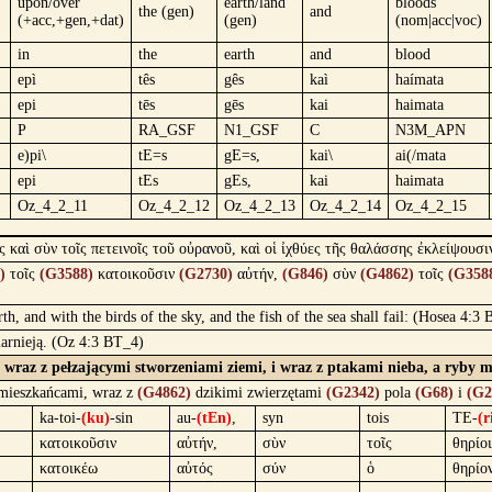
upon/over
earth/land
bloods
the (gen)
and
(+acc,+gen,+dat)
(gen)
(nom|acc|voc)
in
the
earth
and
blood
epì
tês
gês
kaì
haímata
epi
tēs
gēs
kai
haimata
P
RA_GSF
N1_GSF
C
N3M_APN
e)pi\
tE=s
gE=s,
kai\
ai(/mata
epi
tEs
gEs,
kai
haimata
Oz_4_2_11
Oz_4_2_12
Oz_4_2_13
Oz_4_2_14
Oz_4_2_15
ς καὶ σὺν τοῖς πετεινοῖς τοῦ οὐρανοῦ, καὶ οἱ ἰχθύες τῆς θαλάσσης ἐκλείψουσι
)
τοῖς
(G3588)
κατοικοῦσιν
(G2730)
αὐτήν,
(G846)
σὺν
(G4862)
τοῖς
(G358
rth, and with the birds of the sky, and the fish of the sea shall fail: (Hosea 4:3 
marnieją. (Oz 4:3 BT_4)
 i wraz z pełzającymi stworzeniami ziemi, i wraz z ptakami nieba, a ryby 
mieszkańcami, wraz z
(G4862)
dzikimi zwierzętami
(G2342)
pola
(G68)
i
(G2
ka-toi-
(ku)
-sin
au-
(tEn)
,
syn
tois
TE-
(r
κατοικοῦσιν
αὐτήν,
σὺν
τοῖς
θηρίοι
κατοικέω
αὐτός
σύν
ὁ
θηρίο