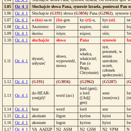
L05
Oz_4_1
Słuchajcie słowa Pana, synowie Izraela, ponieważ Pan 
L06
Oz_4_1
Słuchajcie
(G191)
słowa
(G3056)
Pana
(G2962)
, synowie
L07
Oz_4_1
a-
(ku)
-sa-te
(lo)
-gon
ky-
(ri)
-u,
hyi-
(oi)
isr
L08
Oz_4_1
Ἀκούσατε
λόγον
κυρίου,
υἱοὶ
Ισ
L09
Oz_4_1
ἀκούω
λόγος
κύριος
υἱός
Ἰσ
L10
Oz_4_1
słuchajcie
słowa
Pana
synowie
Iz
syn,
pan,
potomek; w
władca,
słowo,
sensie
słyszeć,
właściciel;
L11
Oz_4_1
wypowiedź,
szerokim:
Iz
usłyszeć
Pan (o
mowa
uczeń,
Bogu,
członek
Chrystusie)
społeczności
L12
Oz_4_1
(G191)
(G3056)
(G2962)
(G5207)
(G
lord (gen);
do-HEAR-
a lord
sons
Is
L13
Oz_4_1
word (acc)
you(pl)!
([Adj]
(nom|voc)
(i
gen)
L14
Oz_4_1
hear
word
lord
son
Is
L15
Oz_4_1
akoúsate
lógon
kyríou
hyioì
Is
L16
Oz_4_1
akousate
logon
kyriou
hyioi
Is
L17
Oz_4_1
VA_AAD2P
N2_ASM
N2_GSM
N2_VPM
N