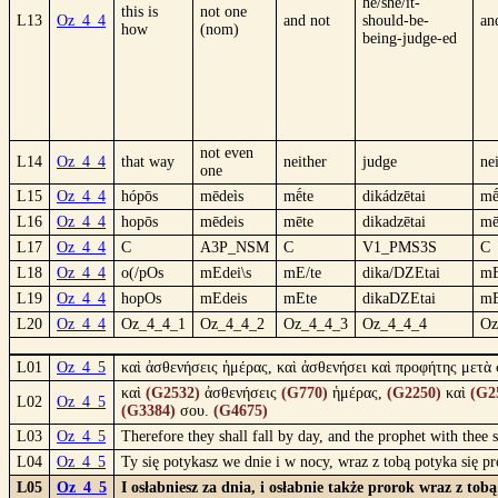
he/she/it-
this is
not one
L13
Oz_4_4
and not
should-be-
an
how
(nom)
being-judge-ed
not even
L14
Oz_4_4
that way
neither
judge
ne
one
L15
Oz_4_4
hópōs
mēdeìs
mḗte
dikádzētai
mḗ
L16
Oz_4_4
hopōs
mēdeis
mēte
dikadzētai
mē
L17
Oz_4_4
C
A3P_NSM
C
V1_PMS3S
C
L18
Oz_4_4
o(/pOs
mEdei\s
mE/te
dika/DZEtai
mE
L19
Oz_4_4
hopOs
mEdeis
mEte
dikaDZEtai
mE
L20
Oz_4_4
Oz_4_4_1
Oz_4_4_2
Oz_4_4_3
Oz_4_4_4
Oz
L01
Oz_4_5
καὶ ἀσθενήσεις ἡμέρας, καὶ ἀσθενήσει καὶ προφήτης μετὰ
καὶ
(G2532)
ἀσθενήσεις
(G770)
ἡμέρας,
(G2250)
καὶ
(G2
L02
Oz_4_5
(G3384)
σου.
(G4675)
L03
Oz_4_5
Therefore they shall fall by day, and the prophet with thee
L04
Oz_4_5
Ty się potykasz we dnie i w nocy, wraz z tobą potyka się 
L05
Oz_4_5
I osłabniesz za dnia, i osłabnie także prorok wraz z t