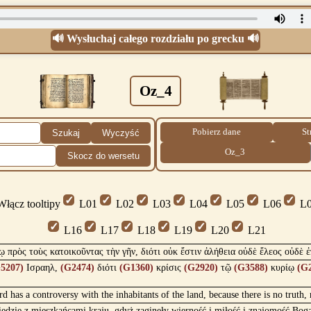
🔊 Wysłuchaj całego rozdziału po grecku 🔊
Oz_4
Pobierz dane
St
Szukaj
Wyczyść
Oz_3
Skocz do wersetu
łącz tooltipy
L01
L02
L03
L04
L05
L06
L0
L16
L17
L18
L19
L20
L21
ῳ πρὸς τοὺς κατοικοῦντας τὴν γῆν, διότι οὐκ ἔστιν ἀλήθεια οὐδὲ ἔλεος οὐδὲ ἐ
5207)
Ισραηλ,
(G2474)
διότι
(G1360)
κρίσις
(G2920)
τῷ
(G3588)
κυρίῳ
(G
ord has a controversy with the inhabitants of the land, because there is no trut
edzie z mieszkańcami kraju, gdyż zaginęły wierność i miłość i znajomość Bog