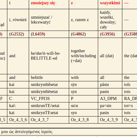
i
zmniejszy się
z
wszystkimi
—
każdy,
umniejszać /
wszelki,
i, również
z, razem z
—
lekceważyć
dowolny;
ląd
cały
3)
(G2532)
(L6459)
(G4862)
(G3956)
(G3588
together
and
he/she/it-will-be-
and
with/including
all (dat)
the (da
oc)
BELITTLE-ed
(+dat)
and
belittle
with
all
the
kaì
smikrynthḗsetai
sỳn
pâsin
toîs
kai
smikrynthēsetai
syn
pasin
tois
SF
C
VC_FPI3S
P
A3_DPM
RA_D
kai\
smikrunTE/setai
su\n
pa=sin
toi=s
kai
smikrynTEsetai
syn
pasin
tois
3_5
Oz_4_3_6
Oz_4_3_7
Oz_4_3_8
Oz_4_3_9
Oz_4_
 μου ὡς ἀντιλεγόμενος ἱερεύς.