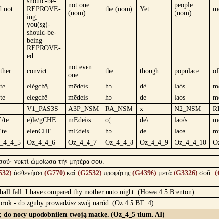
should-be-
not one
people
d not
REPROVE-
the (nom)
Yet
me
(nom)
(nom)
ing,
you(sg)-
should-be-
being-
REPROVE-
ed
not even
ither
convict
the
though
populace
o
one
te
elégchēᵢ
mēdeís
ho
dè
laós
m
te
elegchē
mēdeis
ho
de
laos
m
V1_PAS3S
A3P_NSM
RA_NSM
x
N2_NSM
R
/te
e)le/gCHE|
mEdei/s·
o(
de\
lao/s
m
te
elenCHE
mEdeis·
ho
de
laos
m
_4_4_5
Oz_4_4_6
Oz_4_4_7
Oz_4_4_8
Oz_4_4_9
Oz_4_4_10
O
 σοῦ· νυκτὶ ὡμοίωσα τὴν μητέρα σου.
532)
ἀσθενήσει
(G770)
καὶ
(G2532)
προφήτης
(G4396)
μετὰ
(G3326)
σοῦ·
(
 shall fall: I have compared thy mother unto night. (Hosea 4:5 Brenton)
prorok - do zguby prowadzisz swój naród. (Oz 4:5 BT_4)
obą; do nocy upodobniłem twoją matkę. (Oz_4_5 tłum. AI)