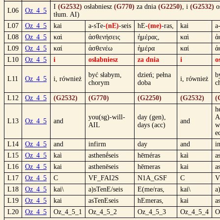
I
(G2532)
osłabniesz
(G770)
za dnia
(G2250)
, i
(G2532)
o
L06
Oz_4_5
tłum. AI)
L07
Oz_4_5
kai
a-sTe-
(nE)
-seis
hE-
(me)
-ras,
kai
a
L08
Oz_4_5
καὶ
ἀσθενήσεις
ἡμέρας,
καὶ
ἀ
L09
Oz_4_5
καί
ἀσθενέω
ἡμέρα
καί
ἀ
L10
Oz_4_5
i
osłabniesz
za dnia
i
o
być słabym,
dzień; pełna
b
L11
Oz_4_5
i, również
i, również
chorym
doba
c
L12
Oz_4_5
(G2532)
(G770)
(G2250)
(G2532)
(
h
you(sg)-will-
day (gen),
A
L13
Oz_4_5
and
and
AIL
days (acc)
w
e
L14
Oz_4_5
and
infirm
day
and
i
L15
Oz_4_5
kaì
asthenḗseis
hēméras
kaì
a
L16
Oz_4_5
kai
asthenēseis
hēmeras
kai
a
L17
Oz_4_5
C
VF_FAI2S
N1A_GSF
C
V
L18
Oz_4_5
kai\
a)sTenE/seis
E(me/ras,
kai\
a
L19
Oz_4_5
kai
asTenEseis
hEmeras,
kai
a
L20
Oz_4_5
Oz_4_5_1
Oz_4_5_2
Oz_4_5_3
Oz_4_5_4
O