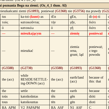
ni poznania Boga na ziemi; (Oz_4_1 tłum. AI)
ieszkańcami ziemi
(G1093)
, ponieważ
(G1360)
nie
(G3756)
ma prawdy
(G22
tus
ka-toi-
(kunt)
-as
tEn
gEn,
di-
(o)
-ti
τοὺς
κατοικοῦντας
τὴν
γῆν,
διότι
ὁ
κατοικέω
ὁ
γῆ
διότι
—
mieszkającym
—
ziemię
ponieważ
ziemia
ponieważ;
—
mieszkać
—
orna,
z tego
grunt; ląd
powodu
(G3588)
(G2730)
(G3588)
(G1093)
(G1360)
while
earth/land
because of
the (acc)
RESIDE/SETTLE-
the (acc)
(acc)
this: that
ing-DOWN (acc)
the
settle
the
earth
because
toùs
katoikoûntas
tḕn
gên
dióti
tous
katoikountas
tēn
gēn
dioti
RA_APM
V2_PAPAPM
RA_ASF
N1_ASF
C