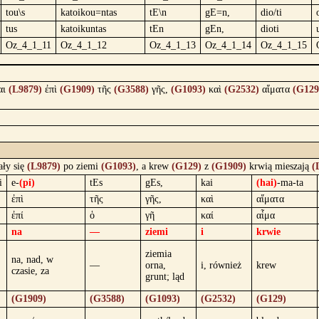
tou\s
katoikou=ntas
tE\n
gE=n,
dio/ti
tus
katoikuntas
tEn
gEn,
dioti
Oz_4_1_11
Oz_4_1_12
Oz_4_1_13
Oz_4_1_14
Oz_4_1_15
αι
(L9879)
ἐπὶ
(G1909)
τῆς
(G3588)
γῆς,
(G1093)
καὶ
(G2532)
αἵματα
(G129
ały się
(L9879)
po ziemi
(G1093)
, a krew
(G129)
z
(G1909)
krwią mieszają
(
i
e-
(pi)
tEs
gEs,
kai
(hai)
-ma-ta
ἐπὶ
τῆς
γῆς,
καὶ
αἵματα
ἐπί
ὁ
γῆ
καί
αἷμα
na
—
ziemi
i
krwie
ziemia
na, nad, w
—
orna,
i, również
krew
czasie, za
grunt; ląd
(G1909)
(G3588)
(G1093)
(G2532)
(G129)