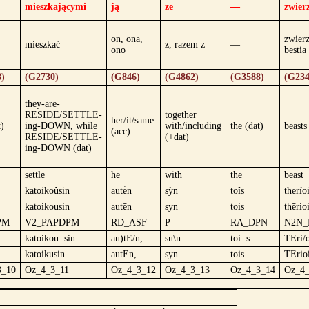
mieszkającymi
ją
ze
—
zwier
on, ona,
zwierz
mieszkać
z, razem z
—
ono
bestia
)
(G2730)
(G846)
(G4862)
(G3588)
(G234
they-are-
RESIDE/SETTLE-
together
her/it/same
t)
ing-DOWN, while
with/including
the (dat)
beasts
(acc)
RESIDE/SETTLE-
(+dat)
ing-DOWN (dat)
settle
he
with
the
beast
katoikoûsin
autḗn
sỳn
toîs
thērío
katoikousin
autēn
syn
tois
thērio
PM
V2_PAPDPM
RD_ASF
P
RA_DPN
N2N_
katoikou=sin
au)tE/n,
su\n
toi=s
TEri/o
katoikusin
autEn,
syn
tois
TErio
3_10
Oz_4_3_11
Oz_4_3_12
Oz_4_3_13
Oz_4_3_14
Oz_4