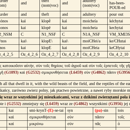
urder
theft
adultery
and
and
has-been-
nom)
(nom|voc)
(nom|voc)
POUR-ed
urder
and
theft
and
adultery
pour out
hónos
kaì
klopḕ
kaì
moicheía
kéchytai
honos
kai
klopē
kai
moicheia
kechytai
2_NSM
C
N1_NSF
C
N1A_NSF
VM_XMI3S
/nos
kai\
klopE\
kai\
moiCHei/a
ke/CHutai
nos
kai
klopE
kai
moiCHeia
keCHytai
z_4_2_5
Oz_4_2_6
Oz_4_2_7
Oz_4_2_8
Oz_4_2_9
Oz_4_2_10
 κατοικοῦσιν αὐτήν, σὺν τοῖς θηρίοις τοῦ ἀγροῦ καὶ σὺν τοῖς ἑρπετοῖς τῆς γῆ
γῆ
(G1093)
καὶ
(G2532)
σμικρυνθήσεται
(L6459)
σὺν
(G4862)
πᾶσιν
(G3956
ll that dwell in it, with the wild beasts of the field, and the reptiles of the ea
szkańcy, zarówno zwierz polny, jak ptactwo powietrzne, a nawet ryby morskie 
się wraz ze wszystkimi jej mieszkańcami, wraz z dzikimi zwierzętami pola
ie i
(G2532)
zmniejszy się
(L6459)
wraz ze
(G4862)
wszystkimi
(G3956)
jej 
kai
smi-krynT-
(E)
-se-tai
syn
(pa)
-sin
tois
καὶ
σμικρυνθήσεται
σὺν
πᾶσιν
τοῖς
καί
μικρύνω
σύν
πᾶς
ὁ