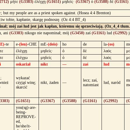
2712)
μήτε
(G3383)
ἐλέγχῃ
(G1651)
μηδείς·
(G3367)
ὁ
(G3588)
δὲ
(G1161)
; but my people are as a priest spoken against. (Hosea 4:4 Brenton)
eciw tobie, kapłanie, skargę podnoszę. (Oz 4:4 BT_4)
nał; mój zaś lud jest jak kapłan, któremu się sprzeciwiają. (Oz_4_4 tłum.
u, ani
(G3383)
nikogo nie napominał; mój
(G3450)
zaś
(G1161)
lud
(G2992)
j
E)
-te
e-
(len)
-CHE
mE-
(deis)
·
ho
de
la-
(os)
m
τε
ἐλέγχῃ
μηδείς·
ὁ
δὲ
λαός
μ
τε
ἐλέγχω
μηδείς
ὁ
δέ
λαός
μ
i
oskarżał
nikt
—
zaś
lud
m
;
wykazać
lecz; zaś,
mn
wnież
czyjąś winę;
nikt, żaden
—
lud, naród
natomiast
m
e
skarcić
3383)
(G1651)
(G3367)
(G3588)
(G1161)
(G2992)
(
you(sg)-are-
being-
REPROVE-
ed,
he/she/it-