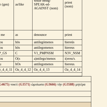
while being-
priest
 (gen)
as/like
SPEAK-ed-
(nom)
AGAINST (nom)
f me
as
denounce
priest
ou
hōs
antilegómenos
hiereús
ou
hōs
antilegomenos
hiereus
P_GS
C
V1_PMPNSM
N3V_NSM
ou
O(s
a)ntilego/menos
i(ereu/s.
u
hOs
antilegomenos
hiereus.
z_4_4_11
Oz_4_4_12
Oz_4_4_13
Oz_4_4_14
G4675)
νυκτὶ
(G3571)
ὡμοίωσα
(G3666)
τὴν
(G3588)
μητέρα