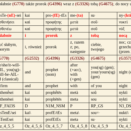
słabnie
(G770)
także prorok
(G4396)
wraz z
(G3326)
tobą
(G4675)
; do nocy
-sTe-
(nE)
-sei
kai
pro-
(fE)
-tEs
me-
(ta)
su·
ny-
(kti
σθενήσει
καὶ
προφήτης
μετὰ
σοῦ·
νυκτὶ
σθενέω
καί
προφήτης
μετά
σοῦ
νύξ
słabnie
i
prorok
z
tobą
nocą
z, razem
noc; cz
yć słabym,
ciebie,
i, również
prorok
z; po,
grzech
horym
twojego
następnie
(przen.
G770)
(G2532)
(G4396)
(G3326)
(G4675)
(G357
e/she/it-will-
after
you(sg) (gen);
IL, you(sg)-
prophet
(+acc),
and
your/yours(sg)
night (
ill-be-AIL-
(nom)
with
(gen)
d (classical)
(+gen)
nfirm
and
prophet
with
of you
night
sthenḗsei
kaì
prophḗtēs
metà
soû
nyktì
sthenēsei
kai
prophētēs
meta
sou
nykti
F_FAI3S
D
N1M_NSM
P
RP_GS
N3_D
)sTenE/sei
kai\
profE/tEs
meta\
sou=·
nukti\
sTenEsei
kai
profEtEs
meta
su·
nykti
z_4_5_5
Oz_4_5_6
Oz_4_5_7
Oz_4_5_8
Oz_4_5_9
Oz_4_