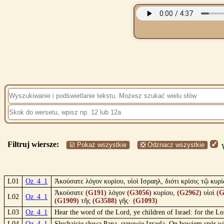
Filtruj wiersze:
☑️ Pokaż wszystkie
❎ Odznacz wszystkie
W
L01
Oz_4_1
Ἀκούσατε λόγον κυρίου, υἱοὶ Ισραηλ, διότι κρίσις τῷ κυρί
Ἀκούσατε
(G191)
λόγον
(G3056)
κυρίου,
(G2962)
υἱοὶ
(G
L02
Oz_4_1
(G1909)
τῆς
(G3588)
γῆς·
(G1093)
L03
Oz_4_1
Hear the word of the Lord, ye children of Israel: for the L
L04
Oz_4_1
Słuchajcie słowa Pana, synowie Izraela, On bowiem spór wi