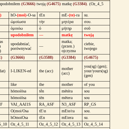
 upodobniłem
(G3666)
twoją
(G4675)
matkę
(G3384)
. (Oz_4_5
)
hO-
(moi)
-O-sa
tEn
mE-
(te)
-ra
su.
ὡμοίωσα
τὴν
μητέρα
σου.
ὁμοιόω
ὁ
μήτηρ
σοῦ
upodobniłem
—
matkę
twoją
as
matka;
upodabniać,
ciebie,
u
—
(przen.)
porównywać
twojego
)
ojczyzna
1)
(G3666)
(G3588)
(G3384)
(G4675)
you(sg) (gen);
mother
dat)
I-LIKEN-ed
the (acc)
your/yours(sg)
(acc)
(gen)
like
the
mother
of you
hōmoíōsa
tḕn
mētéra
sou
hōmoiōsa
tēn
mētera
sou
SF
VAI_AAI1S
RA_ASF
N3_ASF
RP_GS
O(moi/Osa
tE\n
mEte/ra
sou.
hOmoiOsa
tEn
mEtera
su.
5_10
Oz_4_5_11
Oz_4_5_12
Oz_4_5_13
Oz_4_5_14