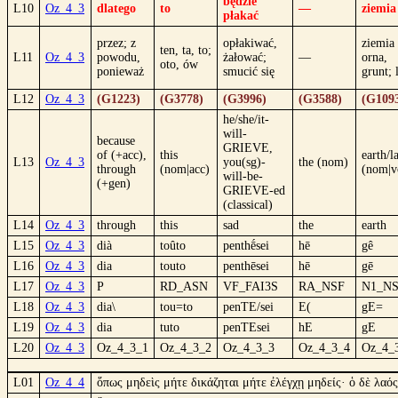
będzie
L10
Oz_4_3
dlatego
to
—
ziemia
płakać
przez; z
opłakiwać,
ziemia
ten, ta, to;
L11
Oz_4_3
powodu,
żałować;
—
orna,
oto, ów
ponieważ
smucić się
grunt; 
L12
Oz_4_3
(G1223)
(G3778)
(G3996)
(G3588)
(G109
he/she/it-
will-
because
GRIEVE,
of (+acc),
this
earth/l
L13
Oz_4_3
you(sg)-
the (nom)
through
(nom|acc)
(nom|v
will-be-
(+gen)
GRIEVE-ed
(classical)
L14
Oz_4_3
through
this
sad
the
earth
L15
Oz_4_3
dià
toûto
penthḗsei
hē
gê
L16
Oz_4_3
dia
touto
penthēsei
hē
gē
L17
Oz_4_3
P
RD_ASN
VF_FAI3S
RA_NSF
N1_N
L18
Oz_4_3
dia\
tou=to
penTE/sei
E(
gE=
L19
Oz_4_3
dia
tuto
penTEsei
hE
gE
L20
Oz_4_3
Oz_4_3_1
Oz_4_3_2
Oz_4_3_3
Oz_4_3_4
Oz_4_
L01
Oz_4_4
ὅπως μηδεὶς μήτε δικάζηται μήτε ἐλέγχῃ μηδείς· ὁ δὲ λαός