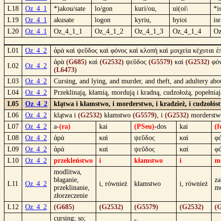
L18
Oz_4_1
*)akou/sate
lo/gon
kuri/ou,
ui(oi\
*i
L19
Oz_4_1
akusate
logon
kyriu,
hyioi
is
L20
Oz_4_1
Oz_4_1_1
Oz_4_1_2
Oz_4_1_3
Oz_4_1_4
Oz
L01
Oz_4_2
ἀρὰ καὶ ψεῦδος καὶ φόνος καὶ κλοπὴ καὶ μοιχεία κέχυται ἐπ
ἀρὰ
(G685)
καὶ
(G2532)
ψεῦδος
(G5579)
καὶ
(G2532)
φό
L02
Oz_4_2
(L6473)
L03
Oz_4_2
Cursing, and lying, and murder, and theft, and adultery ab
L04
Oz_4_2
Przeklinają, kłamią, mordują i kradną, cudzołożą, popełnia
L05
Oz_4_2
klątwa i kłamstwo, i morderstwo, i kradzież, i cudzołós
L06
Oz_4_2
klątwa i
(G2532)
kłamstwo
(G5579)
, i
(G2532)
morderst
L07
Oz_4_2
a-
(ra)
kai
(PSeu)
-dos
kai
(f
L08
Oz_4_2
ἀρὰ
καὶ
ψεῦδος
καὶ
φ
L09
Oz_4_2
ἀρά
καί
ψεῦδος
καί
φ
L10
Oz_4_2
przekleństwo
i
kłamstwo
i
m
modlitwa,
błaganie,
za
L11
Oz_4_2
i, również
kłamstwo
i, również
przeklinanie,
m
złorzeczenie
L12
Oz_4_2
(G685)
(G2532)
(G5579)
(G2532)
(
cursing; so;