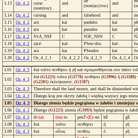
lie
m
L13
Oz_4_2
curse
and
and
(nom|acc|voc)
(
(nom|voc)
L14
Oz_4_2
cursing
and
falsehood
and
m
L15
Oz_4_2
arà
kaì
pseûdos
kaì
p
L16
Oz_4_2
ara
kai
pseudos
kai
p
L17
Oz_4_2
N1A_NSF
C
N3E_NSN
C
N
L18
Oz_4_2
a)ra\
kai\
PSeu=dos
kai\
fo
L19
Oz_4_2
ara
kai
PSeudos
kai
fo
L20
Oz_4_2
Oz_4_2_1
Oz_4_2_2
Oz_4_2_3
Oz_4_2_4
O
L01
Oz_4_3
διὰ τοῦτο πενθήσει ἡ γῆ καὶ σμικρυνθήσεται σὺν πᾶσιν τοῖς
διὰ
(G1223)
τοῦτο
(G3778)
πενθήσει
(G3996)
ἡ
(G3588)
L02
Oz_4_3
(G2281)
ἐκλείψουσιν,
(G1587)
L03
Oz_4_3
Therefore shall the land mourn, and shall be diminished with a
L04
Oz_4_3
Dlatego kraj jest okryty żałobą i więdną wszyscy jego mie
L05
Oz_4_3
Dlatego ziemia będzie pogrążona w żałobie i zmniejszy 
L06
Oz_4_3
Dlatego
(G1223)
ziemia
(G1093)
będzie pogrążona w żałob
L07
Oz_4_3
di-
(a)
(tu)
-to
penT-
(E)
-sei
hE
gE
L08
Oz_4_3
διὰ
τοῦτο
πενθήσει
ἡ
γῆ
L09
Oz_4_3
διά
οὗτος
πενθέω
ὁ
γῆ